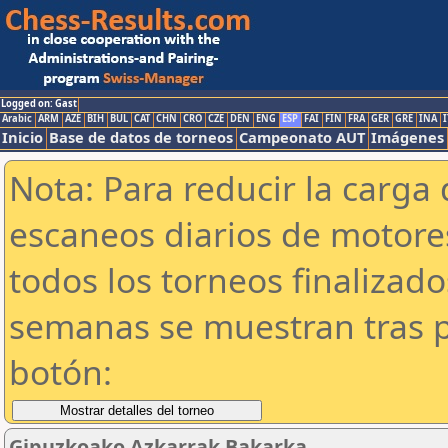
Logged on: Gast
Arabic
ARM
AZE
BIH
BUL
CAT
CHN
CRO
CZE
DEN
ENG
ESP
FAI
FIN
FRA
GER
GRE
INA
I
Inicio
Base de datos de torneos
Campeonato AUT
Imágenes
Nota: Para reducir la carga 
escaneos diarios de motor
todos los torneos finalizad
semanas se muestran tras p
botón:
Gipuzkoako Azkarrak Bakarka