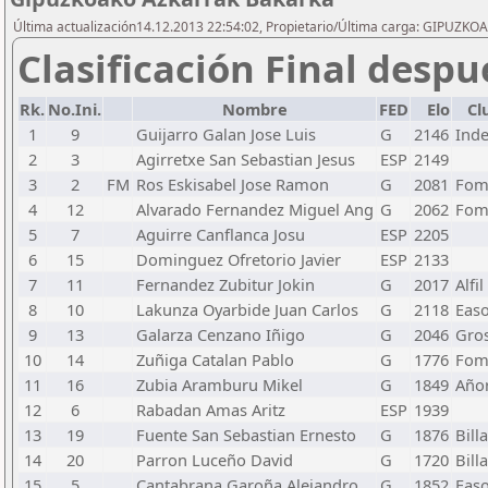
Última actualización14.12.2013 22:54:02, Propietario/Última carga: GIPU
Clasificación Final despu
Rk.
No.Ini.
Nombre
FED
Elo
Cl
1
9
Guijarro Galan Jose Luis
G
2146
Ind
2
3
Agirretxe San Sebastian Jesus
ESP
2149
3
2
FM
Ros Eskisabel Jose Ramon
G
2081
Fom.
4
12
Alvarado Fernandez Miguel Ang
G
2062
Fom.
5
7
Aguirre Canflanca Josu
ESP
2205
6
15
Dominguez Ofretorio Javier
ESP
2133
7
11
Fernandez Zubitur Jokin
G
2017
Alfil
8
10
Lakunza Oyarbide Juan Carlos
G
2118
Eas
9
13
Galarza Cenzano Iñigo
G
2046
Gros
10
14
Zuñiga Catalan Pablo
G
1776
Fom.
11
16
Zubia Aramburu Mikel
G
1849
Añor
12
6
Rabadan Amas Aritz
ESP
1939
13
19
Fuente San Sebastian Ernesto
G
1876
Bill
14
20
Parron Luceño David
G
1720
Bill
15
5
Cantabrana Garoña Alejandro
G
1852
Eas