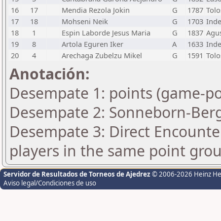
16
17
Mendia Rezola Jokin
G
1787
Tolo
17
18
Mohseni Neik
G
1703
Ind
18
1
Espin Laborde Jesus Maria
G
1837
Agus
19
8
Artola Eguren Iker
A
1633
Ind
20
4
Arechaga Zubelzu Mikel
G
1591
Tolo
Anotación:
Desempate 1: points (game-po
Desempate 2: Sonneborn-Berge
Desempate 3: Direct Encounter
players in the same point gro
Servidor de Resultados de Torneos de Ajedrez
© 2006-2026 Heinz H
Aviso legal/Condiciones de uso