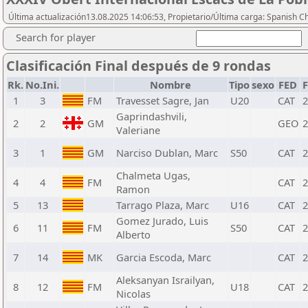
Última actualización13.08.2025 14:06:53, Propietario/Última carga: Spanish C
Search for player
Clasificación Final después de 9 rondas
Rk.
No.Ini.
Nombre
Tipo
sexo
FED
1
3
FM
Travesset Sagre, Jan
U20
CAT
2
Gaprindashvili,
2
2
GM
GEO
2
Valeriane
3
1
GM
Narciso Dublan, Marc
S50
CAT
2
Chalmeta Ugas,
4
4
FM
CAT
2
Ramon
5
13
Tarrago Plaza, Marc
U16
CAT
2
Gomez Jurado, Luis
6
11
FM
S50
CAT
2
Alberto
7
14
MK
Garcia Escoda, Marc
CAT
2
Aleksanyan Israilyan,
8
12
FM
U18
CAT
2
Nicolas