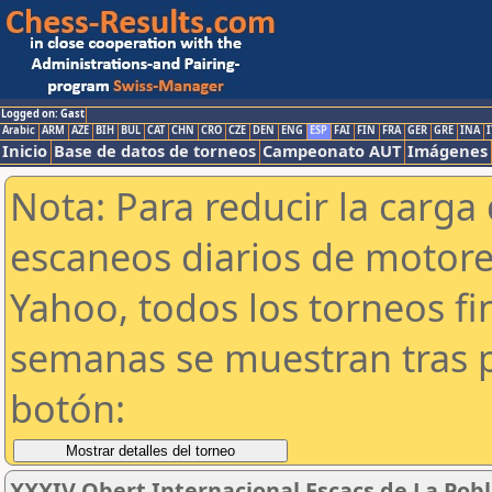
Logged on: Gast
Arabic
ARM
AZE
BIH
BUL
CAT
CHN
CRO
CZE
DEN
ENG
ESP
FAI
FIN
FRA
GER
GRE
INA
I
Inicio
Base de datos de torneos
Campeonato AUT
Imágenes
Nota: Para reducir la carga 
escaneos diarios de motor
Yahoo, todos los torneos f
semanas se muestran tras p
botón:
XXXIV Obert Internacional Escacs de La Pobl