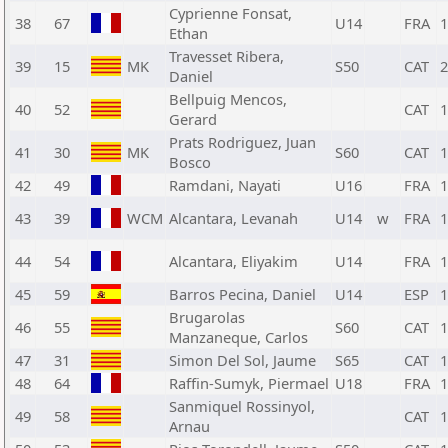
Cyprienne Fonsat,
38
67
U14
FRA
1
Ethan
Travesset Ribera,
39
15
MK
S50
CAT
2
Daniel
Bellpuig Mencos,
40
52
CAT
1
Gerard
Prats Rodriguez, Juan
41
30
MK
S60
CAT
1
Bosco
42
49
Ramdani, Nayati
U16
FRA
1
43
39
WCM
Alcantara, Levanah
U14
w
FRA
1
44
54
Alcantara, Eliyakim
U14
FRA
1
45
59
Barros Pecina, Daniel
U14
ESP
1
Brugarolas
46
55
S60
CAT
1
Manzaneque, Carlos
47
31
Simon Del Sol, Jaume
S65
CAT
1
48
64
Raffin-Sumyk, Piermael
U18
FRA
1
Sanmiquel Rossinyol,
49
58
CAT
1
Arnau