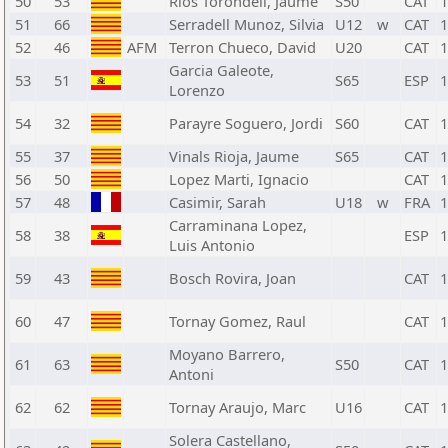
50
53
Rios Torondell, Jaume
S50
CAT
1
51
66
Serradell Munoz, Silvia
U12
w
CAT
1
52
46
AFM
Terron Chueco, David
U20
CAT
1
Garcia Galeote,
53
51
S65
ESP
1
Lorenzo
54
32
Parayre Soguero, Jordi
S60
CAT
1
55
37
Vinals Rioja, Jaume
S65
CAT
1
56
50
Lopez Marti, Ignacio
CAT
1
57
48
Casimir, Sarah
U18
w
FRA
1
Carraminana Lopez,
58
38
ESP
1
Luis Antonio
59
43
Bosch Rovira, Joan
CAT
1
60
47
Tornay Gomez, Raul
CAT
1
Moyano Barrero,
61
63
S50
CAT
1
Antoni
62
62
Tornay Araujo, Marc
U16
CAT
1
Solera Castellano,