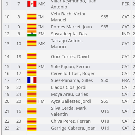
Villar Reymundo, Juan
9
7
MK
PER
2
Antonio
Vehi Bach, Victor
10
8
IM
S65
CAT
2
Manuel
11
9
IM
Pomes Marcet, Joan
S65
CAT
2
12
6
FM
Suvradeepta, Das
IND
2
Tarrago Antoni,
13
10
MK
CAT
2
Maurici
14
18
Guix Torres, David
CAT
2
15
5
FM
Sole Pijuan, Ferran
CAT
2
16
17
Cervello I Tost, Roger
CAT
2
17
41
Suez-Panama, Gilles
S50
FRA
1
18
22
Llados Clos, Jordi
CAT
2
19
24
Moya Arau, Carles
CAT
2
20
20
FM
Ayza Ballester, Jordi
S65
CAT
2
Silva Cerda, Mark
21
16
U16
CAT
2
Valentin
22
23
Chiva Perez, Ferran
U18
CAT
2
23
21
Garriga Cabrera, Joan
U16
CAT
2