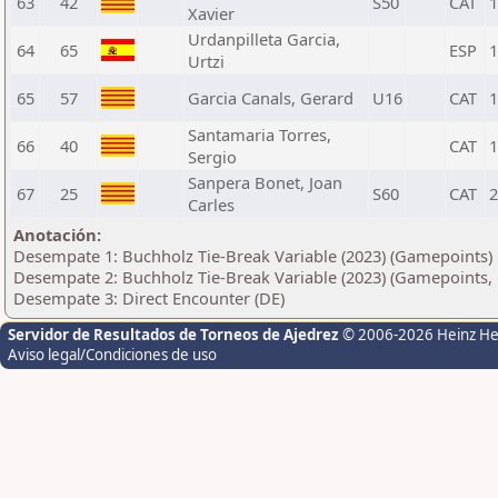
63
42
S50
CAT
1
Xavier
Urdanpilleta Garcia,
64
65
ESP
1
Urtzi
65
57
Garcia Canals, Gerard
U16
CAT
1
Santamaria Torres,
66
40
CAT
1
Sergio
Sanpera Bonet, Joan
67
25
S60
CAT
2
Carles
Anotación:
Desempate 1: Buchholz Tie-Break Variable (2023) (Gamepoints)
Desempate 2: Buchholz Tie-Break Variable (2023) (Gamepoints, 
Desempate 3: Direct Encounter (DE)
Servidor de Resultados de Torneos de Ajedrez
© 2006-2026 Heinz H
Aviso legal/Condiciones de uso