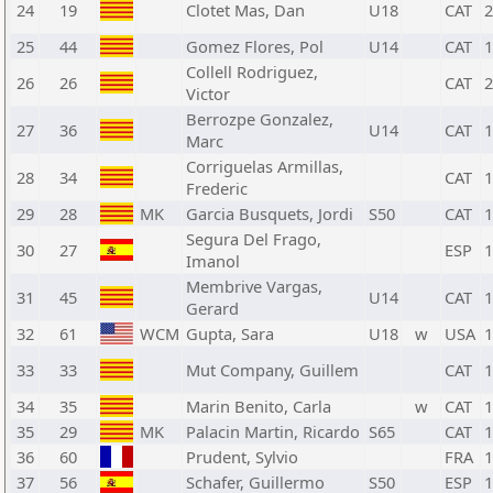
24
19
Clotet Mas, Dan
U18
CAT
2
25
44
Gomez Flores, Pol
U14
CAT
1
Collell Rodriguez,
26
26
CAT
2
Victor
Berrozpe Gonzalez,
27
36
U14
CAT
1
Marc
Corriguelas Armillas,
28
34
CAT
1
Frederic
29
28
MK
Garcia Busquets, Jordi
S50
CAT
1
Segura Del Frago,
30
27
ESP
1
Imanol
Membrive Vargas,
31
45
U14
CAT
1
Gerard
32
61
WCM
Gupta, Sara
U18
w
USA
1
33
33
Mut Company, Guillem
CAT
1
34
35
Marin Benito, Carla
w
CAT
1
35
29
MK
Palacin Martin, Ricardo
S65
CAT
1
36
60
Prudent, Sylvio
FRA
1
37
56
Schafer, Guillermo
S50
ESP
1