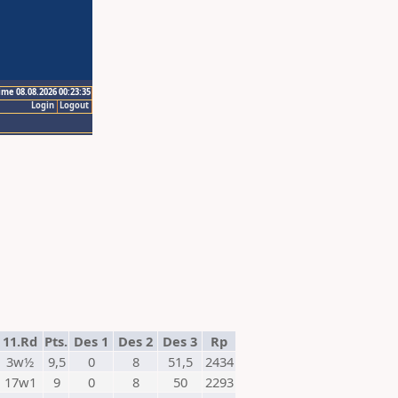
ime 08.08.2026 00:23:35
Login
Logout
11.Rd
Pts.
Des 1
Des 2
Des 3
Rp
3w½
9,5
0
8
51,5
2434
17w1
9
0
8
50
2293