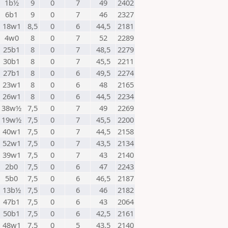
1b½
9
0
7
49
2402
6b1
9
0
7
46
2327
18w1
8,5
0
6
44,5
2181
4w0
8
0
7
52
2289
25b1
8
0
7
48,5
2279
30b1
8
0
7
45,5
2211
27b1
8
0
6
49,5
2274
23w1
8
0
6
48
2165
26w1
8
0
6
44,5
2234
38w½
7,5
0
7
49
2269
19w½
7,5
0
7
45,5
2200
40w1
7,5
0
7
44,5
2158
52w1
7,5
0
7
43,5
2134
39w1
7,5
0
7
43
2140
2b0
7,5
0
6
47
2243
5b0
7,5
0
6
46,5
2187
13b½
7,5
0
6
46
2182
47b1
7,5
0
6
43
2064
50b1
7,5
0
6
42,5
2161
48w1
7,5
0
5
43,5
2140