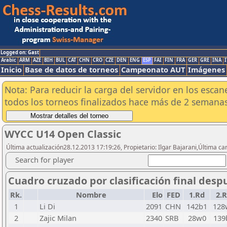
Logged on: Gast
Arabic
ARM
AZE
BIH
BUL
CAT
CHN
CRO
CZE
DEN
ENG
ESP
FAI
FIN
FRA
GER
GRE
INA
I
Inicio
Base de datos de torneos
Campeonato AUT
Imágenes
Nota: Para reducir la carga del servidor en los esc
todos los torneos finalizados hace más de 2 semanas
WYCC U14 Open Classic
Última actualización28.12.2013 17:19:26, Propietario: Ilgar Bajarani,Última ca
Search for player
Cuadro cruzado por clasificación final desp
Rk.
Nombre
Elo
FED
1.Rd
2.
1
Li Di
2091
CHN
142b1
128
2
Zajic Milan
2340
SRB
28w0
139