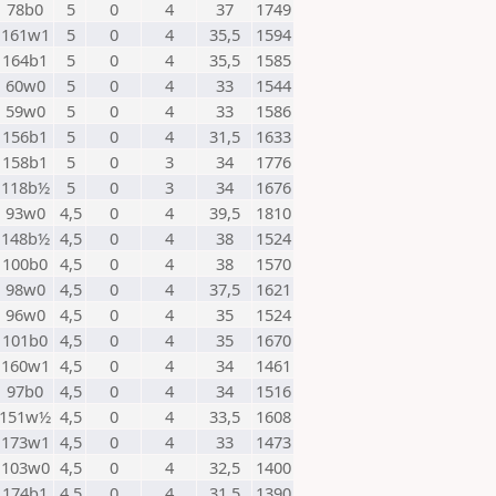
78b0
5
0
4
37
1749
161w1
5
0
4
35,5
1594
164b1
5
0
4
35,5
1585
60w0
5
0
4
33
1544
59w0
5
0
4
33
1586
156b1
5
0
4
31,5
1633
158b1
5
0
3
34
1776
118b½
5
0
3
34
1676
93w0
4,5
0
4
39,5
1810
148b½
4,5
0
4
38
1524
100b0
4,5
0
4
38
1570
98w0
4,5
0
4
37,5
1621
96w0
4,5
0
4
35
1524
101b0
4,5
0
4
35
1670
160w1
4,5
0
4
34
1461
97b0
4,5
0
4
34
1516
151w½
4,5
0
4
33,5
1608
173w1
4,5
0
4
33
1473
103w0
4,5
0
4
32,5
1400
174b1
4,5
0
4
31,5
1390