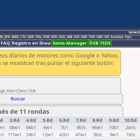
Servert
TA
JPN
MKD
LTU
NED
POL
POR
ROU
RUS
SRB
SVK
SWE
TUR
UKR
VIE
FontSize:11pt
FAQ
Registro en línea
Swiss-Manager
ÖSB
FIDE
aneos diarios de motores como Google o Yahoo,
 se muestran tras pulsar el siguiente botón:
rga: Alain Chess Club
Buscar
ués de 11 rondas
Rd
3.Rd
4.Rd
5.Rd
6.Rd
7.Rd
8.Rd
9.Rd
10.Rd
w1
38w1
68b1
6w1
7b1
9b½
46w1
10b1
2w½
b1
115w1
24b1
12w1
42b1
47w1
3b½
9w1
1b½