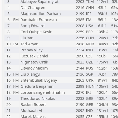
3
Atabayev Saparmyrat
2203
TKM
112w1
52
4
Dai Changren
2216
CHN
43b1
65
5
Maghsoodloo Parham
2199
IRI
93b½
105
6
FM
Rambaldi Francesco
2385
ITA
56b1
13
7
Song Edward
2208
USA
61b1
51
8
Cori Quispe Kevin
2259
PER
105b½
117
9
Liu Yan
2256
CHN
126w1
73
10
IM
Tari Aryan
2418
NOR
140w1
82
11
Pranav Vijay
2224
IND
91w1
116
12
Kozusek Daniel
2090
CZE
150b1
156
13
Nigmatov Ortik
2023
UZB
175w1
6b
14
Litvinov Maxim
2144
RUS
152b1
153
15
FM
Liu Xiangyi
2136
SGP
76b1
78
16
FM
Shtembuliak Evgeny
2263
UKR
81w1
84
17
FM
Gledura Benjamin
2399
HUN
106w1
54
18
FM
Lorparizangeneh Shahin
2270
IRI
120b1
66
19
Theodorou Nikolas
2238
GRE
132b1
89
20
Baskin Robert
2190
GER
104b½
93
21
Muthaiah Al
2092
IND
131w1
107
22
Marek Matyas
2055
CZE
155b½
104