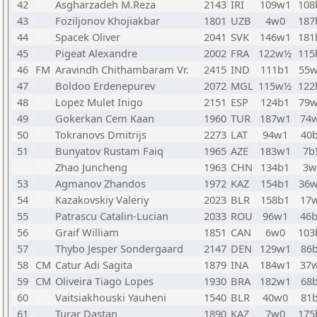
42
Asgharzadeh M.Reza
2143
IRI
109w1
108
43
Foziljonov Khojiakbar
1801
UZB
4w0
187
44
Spacek Oliver
2041
SVK
146w1
181
45
Pigeat Alexandre
2002
FRA
122w½
115
46
FM
Aravindh Chithambaram Vr.
2415
IND
111b1
55
47
Boldoo Erdenepurev
2072
MGL
115w½
122
48
Lopez Mulet Inigo
2151
ESP
124b1
79
49
Gokerkan Cem Kaan
1960
TUR
187w1
74
50
Tokranovs Dmitrijs
2273
LAT
94w1
40
51
Bunyatov Rustam Faiq
1965
AZE
183w1
7b
Zhao Juncheng
1963
CHN
134b1
3w
53
Agmanov Zhandos
1972
KAZ
154b1
36
54
Kazakovskiy Valeriy
2023
BLR
158b1
17
55
Patrascu Catalin-Lucian
2033
ROU
96w1
46
56
Graif William
1851
CAN
6w0
103
57
Thybo Jesper Sondergaard
2147
DEN
129w1
86
58
CM
Catur Adi Sagita
1879
INA
184w1
37
59
CM
Oliveira Tiago Lopes
1930
BRA
182w1
68
60
Vaitsiakhouski Yauheni
1540
BLR
40w0
81
61
Turar Dastan
1890
KAZ
7w0
175