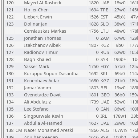
120
Mayed Al-Rashedi
1820
UAE
18w0
161
121
Ho Jei-Chen
1694
TPE
27w0
145
122
Liebert Erwin
1526
EST
45b½
47
123
Dolinar Jan
1828
SLO
38w0
171
Cerniauskas Markas
1756
LTU
48w0
178
125
Jonathan Thomas
0
ZAM
67w0
129
126
Isakzhanov Aibek
1807
KGZ
9b0
177
127
Radionov Timur
0
RUS
62w0
165
128
Bagh Khaled
0
SYR
190b+
1b
129
Yasser Mark
1750
EGY
57b0
125
130
Kuruppu Supun Dasantha
1692
SRI
69b0
114
131
Kenenbaev Aidar
1680
KGZ
21b0
180
132
Jamar Vadim
1803
BEL
19w0
183
133
Gvenetadze Davit
1801
GEO
36b0
159
134
Ali Abdulaziz
1739
UAE
52w0
113
135
Lee Stefano
0
CAN
86w0
109
136
Singpurwala Kevin
0
IRL
178w1
33
137
Abdulla Al-Hamed
1627
UAE
29w0
102
138
CM
Nacer Mohamed Arezki
1866
ALG
167w½
176
139
Agulhas Keegan
1616
RSA
100b0
2w