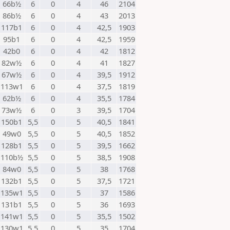
66b½
6
0
4
46
2104
86b½
6
0
4
43
2013
117b1
6
0
4
42,5
1903
95b1
6
0
4
42,5
1959
42b0
6
0
4
42
1812
82w½
6
0
4
41
1827
67w½
6
0
4
39,5
1912
113w1
6
0
4
37,5
1819
62b½
6
0
4
35,5
1784
73w½
6
0
3
39,5
1704
150b1
5,5
0
5
40,5
1841
49w0
5,5
0
5
40,5
1852
128b1
5,5
0
5
39,5
1662
110b½
5,5
0
5
38,5
1908
84w0
5,5
0
5
38
1768
132b1
5,5
0
5
37,5
1721
135w1
5,5
0
5
37
1586
131b1
5,5
0
5
36
1693
141w1
5,5
0
5
35,5
1502
130w1
5,5
0
5
35
1704