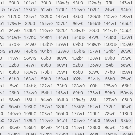
b1
50b0
101w1
30b0
150w½
95b0
122w½
175b1
143w1
b½
167w1
153b½
52w0
170b1
119w0
102b1
24w0
94b0
w0
117b0
125w1
132b0
147w1
43b0
120b½
112w0
179w1
b1
179w½
82b0
155w0
127b1
96w0
166b½
144w1
165b1
b1
24w0
183b1
116w0
182b1
153w½
70b0
141w½
155b1
b0
146w½
122b0
149b1
144w1
134b½
97w0
143b0
162w1
w1
37b½
74w0
143b½
139w1
69b0
148w½
150b½
115w0
b½
91w0
146b½
101b1
123w0
166b½
157w1
134b1
86w0
0
119w1
55w½
66b0
88w0
132b1
138w1
89b0
79w0
w1
32b0
147w1
89b0
60w1
52b0
136w0
154b1
58w0
w1
63b0
180w½
179b1
79w1
66b0
53w0
77b0
169w1
w1
61b0
168w1
59b0
169w1
102b1
51w½
66b0
75w0
b1
5w0
144b½
122w1
73b0
128w0
103b1
135w0
166b1
w1
26b0
134w0
154b1
146w1
89b0
175w1
59b0
150w½
b1
98w0
133b1
94w0
164b0
125w½
183b1
127w0
103b0
b0
96w0
103b0
187w1
189b1
158b½
162w1
132b1
90w0
b0
140w0
109b0
103w1
165b0
177w1
129b1
78w0
113b0
b0
187w1
189b1
119w0
54b½
105w0
145b0
159w1
98b0
b1
48w0
156b1
84w0
141b0
115w1
128b0
96w0
139b1
0
173b1
71w0
172b1
126b0
170w1
59w0
169b½
138w0