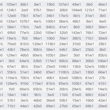
b0
105w1
86b1
8w1
19b0
107w1
49w1
6b0
46w1
w0
124b1
2w0
97b1
56w1
30b0
104w0
121b1
71w1
b1
12w0
75b1
87w1
34b1
17w½
6b½
31w1
3b0
b0
133w1
107b1
4w½
106b1
38w½
48b1
8w1
6w0
w1
58w1
17b½
7w0
84b½
41w1
8b0
56b1
36w+
w1
69b0
77w½
22b0
100w1
32b0
142w1
76b1
72w1
w1
19w½
7b0
98w1
10b0
70w1
38b½
71b1
30w0
b½
75w0
81b½
120w1
119b1
24w1
31b0
33w1
29b1
w1
43b1
78w½
90b½
58w1
64b1
30w1
25b0
8b0
b0
129w1
46b0
80w½
105b1
28w1
5b0
91w1
85b½
w1
3b0
64w½
63b0
117w1
86b½
88w1
30b0
106w1
b½
67w1
8b½
35w1
25w0
104b1
13b0
52w½
108b1
w1
55b½
51w1
34b0
65w1
110b½
22w1
13b0
66w1
b½
116w½
70b½
67w1
40b1
62w0
108b½
81w1
27b-
b0
126w½
91b0
115w1
81b½
85w½
105b1
67w1
61b1
w1
1b0
66w½
65b½
51w1
26b½
29w½
49b1
14w½
b1
18w1
14b1
9b½
3w0
11b0
61w0
86b1
62w1
w1
57b1
3w½
46b0
36w0
93b1
15w1
16b0
42w1
w1
71b1
44w1
42b0
89w1
27b0
65w1
69b1
20w0