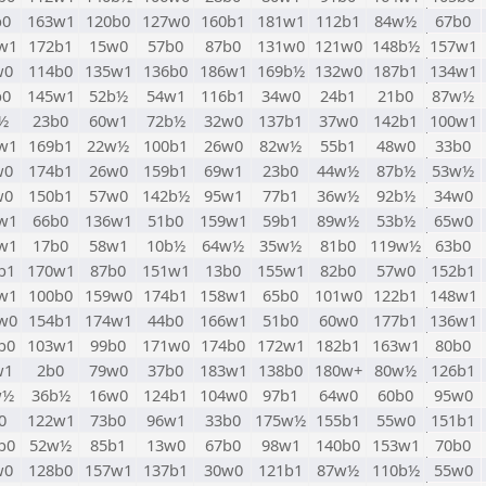
b0
163w1
120b0
127w0
160b1
181w1
112b1
84w½
67b0
w1
172b1
15w0
57b0
87b0
131w0
121w0
148b½
157w1
w0
114b0
135w1
136b0
186w1
169b½
132w0
187b1
134w1
b0
145w1
52b½
54w1
116b1
34w0
24b1
21b0
87w½
½
23b0
60w1
72b½
32w0
137b1
37w0
142b1
100w1
w1
169b1
22w½
100b1
26w0
82w½
55b1
48w0
33b0
w0
174b1
26w0
159b1
69w1
23b0
44w½
87b½
53w½
w0
150b1
57w0
142b½
95w1
77b1
36w½
92b½
34w0
w1
66b0
136w1
51b0
159w1
59b1
89w½
53b½
65w0
w1
17b0
58w1
10b½
64w½
35w½
81b0
119w½
63b0
b1
170w1
87b0
151w1
13b0
155w1
82b0
57w0
152b1
w1
100b0
159w0
174b1
158w1
65b0
101w0
122b1
148w1
w0
154b1
174w1
44b0
166w1
51b0
60w0
177b1
136w1
b0
103w1
99b0
171w0
174b0
172w1
182b1
163w1
80b0
w1
2b0
79w0
37b0
183w1
138b0
180w+
80w½
126b1
w½
36b½
16w0
124b1
104w0
97b1
64w0
60b0
95w0
0
122w1
73b0
96w1
33b0
175w½
155b1
55w0
151b1
b0
52w½
85b1
13w0
67b0
98w1
140b0
153w1
70b0
w0
128b0
157w1
137b1
30w0
121b1
87w½
110b½
55w0