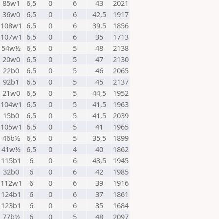
85w1
6,5
0
6
43
2021
36w0
6,5
0
6
42,5
1917
108w1
6,5
0
6
39,5
1856
107w1
6,5
0
6
35
1713
54w½
6,5
0
5
48
2138
20w0
6,5
0
5
47
2130
22b0
6,5
0
5
46
2065
92b1
6,5
0
5
45
2137
21w0
6,5
0
5
44,5
1952
104w1
6,5
0
5
41,5
1963
15b0
6,5
0
5
41,5
2039
105w1
6,5
0
5
41
1965
46b½
6,5
0
5
35,5
1899
41w½
6,5
0
4
40
1862
115b1
6
0
6
43,5
1945
32b0
6
0
6
42
1985
112w1
6
0
6
39
1916
124b1
6
0
6
37
1861
123b1
6
0
6
35
1684
77b½
6
0
5
48
2097