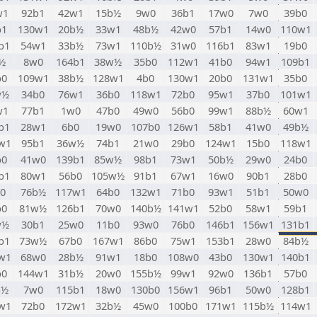
w1
92b1
42w1
15b½
9w0
36b1
17w0
7w0
39b0
b1
130w1
20b½
33w1
48b½
42w0
57b1
14w0
110w1
b1
54w1
33b½
73w1
110b½
31w0
116b1
83w1
19b0
½
8w0
164b1
38w½
35b0
112w1
41b0
94w1
109b1
b0
109w1
38b½
128w1
4b0
130w1
20b0
131w1
35b0
w½
34b0
76w1
36b0
118w1
72b0
95w1
37b0
101w1
w1
77b1
1w0
47b0
49w0
56b0
99w1
88b½
60w1
b1
28w1
6b0
19w0
107b0
126w1
58b1
41w0
49b½
w1
95b1
36w½
74b1
21w0
29b0
124w1
15b0
118w1
b0
41w0
139b1
85w½
98b1
73w1
50b½
29w0
24b0
b1
80w1
56b0
105w½
91b1
67w1
16w0
90b1
28b0
0
76b½
117w1
64b0
132w1
71b0
93w1
51b1
50w0
b0
81w½
126b1
70w0
140b½
141w1
52b0
58w1
59b1
w½
30b1
25w0
11b0
93w0
76b0
146b1
156w1
131b1
b1
73w½
67b0
167w1
86b0
75w1
153b1
28w0
84b½
w1
68w0
28b½
91w1
18b0
108w0
43b0
130w1
140b1
b0
144w1
31b½
20w0
155b½
99w1
92w0
136b1
57b0
b½
7w0
115b1
18w0
130b0
156w1
96b1
50w0
128b1
w1
72b0
172w1
32b½
45w0
100b0
171w1
115b½
114w1