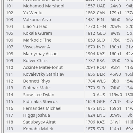
101
Mohamed Marshool
1557
UAE
24w0
94
102
Yu Wenlu
1862
CAN
179b1
137
103
Valkama Arvo
1481
FIN
66b0
56
104
Liao Yu Hao
1770
CHN
20w½
22
105
Kokaia Guram
1812
GEO
8w½
5b
106
Markocic Tine
1853
SLO
17b0
157
107
Visveshwar A
1870
IND
180b1
21
108
Mamyrbay Assad
1904
KAZ
160b1
42
109
Kolver Chris
1737
RSA
42b0
135
110
Acsinte Matei-Ionut
2094
ROU
95b1
118
111
Kovalevsky Stanislav
1856
BLR
46w0
166
112
Bennett Rhys
1784
WLS
3b0
154
113
Dolinar Matic
1770
SLO
74b0
134
114
Siow-Lee Dylan
0
AUS
119w0
130
115
Fidrilakis Stavros
1629
GRE
47b½
45
116
Fernandez Michael
1975
ENG
159b1
11
117
Higgs Joshua
1824
ENG
35w½
8b
118
Sadubayev Airat
1706
KAZ
31w1
110
119
Koniahli Malek
1875
SYR
114b1
69