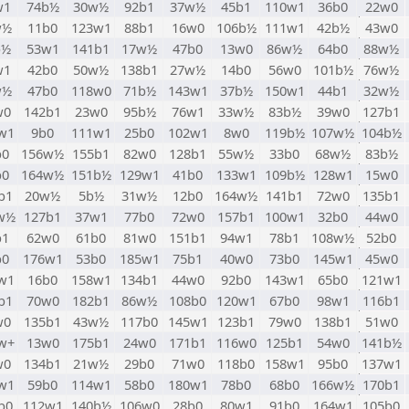
w1
74b½
30w½
92b1
37w½
45b1
110w1
36b0
22w0
w½
11b0
123w1
88b1
16w0
106b½
111w1
42b½
43w0
b½
53w1
141b1
17w½
47b0
13w0
86w½
64b0
88w½
w1
42b0
50w½
138b1
27w½
14b0
56w0
101b½
76w½
w½
47b0
118w0
71b½
143w1
37b½
150w1
44b1
32w½
w0
142b1
23w0
95b½
76w1
33w½
83b½
39w0
127b1
w1
9b0
111w1
25b0
102w1
8w0
119b½
107w½
104b½
b0
156w½
155b1
82w0
128b1
55w½
33b0
68w½
83b½
b0
164w½
151b½
129w1
41b0
133w1
109b½
128w1
15w0
b1
20w½
5b½
31w½
12b0
164w½
141b1
72w0
135b1
w½
127b1
37w1
77b0
72w0
157b1
100w1
32b0
44w0
b1
62w0
61b0
81w0
151b1
94w1
78b1
108w½
52b0
b0
176w1
53b0
185w1
75b1
40w0
73b0
145w1
45w0
w1
16b0
158w1
134b1
44w0
92b0
143w1
65b0
121w1
b1
70w0
182b1
86w½
108b0
120w1
67b0
98w1
116b1
w0
135b1
43w½
117b0
145w1
123b1
79w0
138b1
51w0
w+
13w0
175b1
24w0
171b1
116w0
125b1
54w0
141b½
w0
134b1
21w½
29b0
71w0
118b0
158w1
95b0
137w1
w1
59b0
114w1
58b0
180w1
78b0
68b0
166w½
170b1
b0
112w1
140b½
106w0
28b0
80w1
91b0
164w1
105b0