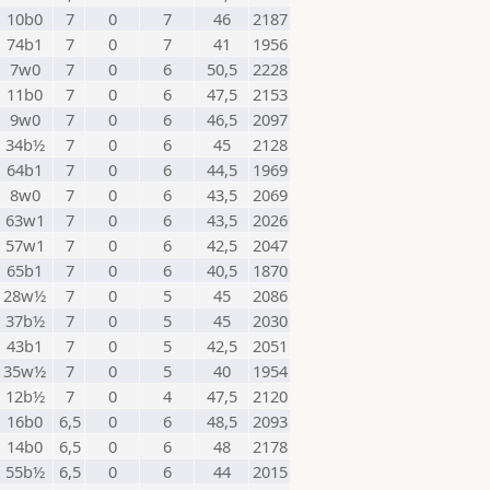
10b0
7
0
7
46
2187
74b1
7
0
7
41
1956
7w0
7
0
6
50,5
2228
11b0
7
0
6
47,5
2153
9w0
7
0
6
46,5
2097
34b½
7
0
6
45
2128
64b1
7
0
6
44,5
1969
8w0
7
0
6
43,5
2069
63w1
7
0
6
43,5
2026
57w1
7
0
6
42,5
2047
65b1
7
0
6
40,5
1870
28w½
7
0
5
45
2086
37b½
7
0
5
45
2030
43b1
7
0
5
42,5
2051
35w½
7
0
5
40
1954
12b½
7
0
4
47,5
2120
16b0
6,5
0
6
48,5
2093
14b0
6,5
0
6
48
2178
55b½
6,5
0
6
44
2015