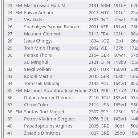
23
FM
Martirosyan Haik M.
2131
ARM
191b+
62
24
FM
Fawzy Adham
2013
EGY
101b1
25
25
Visakh Nr
2303
IND
41w1
24
26
Shahaliyev Ismayil Bahram
2091
AZE
151w1
28
27
Meunier Clement
2113
FRA
121b1
88
28
Isaev Chingys
1834
KGZ
2b1
26
29
Tran Minh Thang
2062
VIE
137b1
172
30
Perske Thore
2164
GER
97w1
67
Xu Minghui
2121
CHN
118b0
155
32
Sevgi Volkan
2007
TUR
166w1
38
33
Kololli Martin
2045
GER
168b1
136
34
Tomczak Mikolaj
2133
POL
164w1
85
35
FM
Martinez Alcantara Jose Eduar
2301
PER
117b½
71
36
Dolana Andrei-Theodor
2210
ROU
133w1
53
37
Chow Colin
2114
USA
165w1
58
38
FM
Santos Ruiz Miguel
2307
ESP
123b1
32
39
Petrov Vladimir Sergeev
2076
BUL
143w1
144
40
Papadopoulos Argirios
2005
GRE
60b1
50
41
Zisiadis Dimitrios
1827
GRE
25b0
158