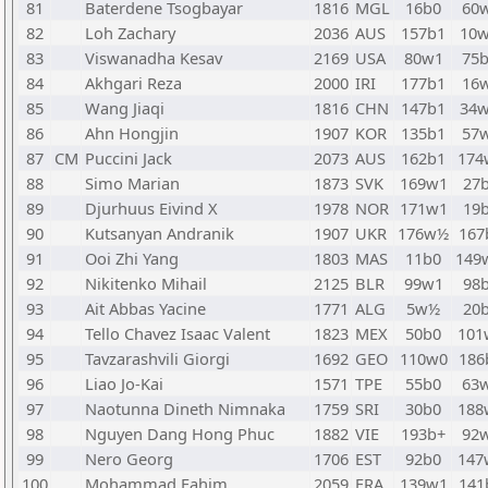
81
Baterdene Tsogbayar
1816
MGL
16b0
60
82
Loh Zachary
2036
AUS
157b1
10
83
Viswanadha Kesav
2169
USA
80w1
75
84
Akhgari Reza
2000
IRI
177b1
16
85
Wang Jiaqi
1816
CHN
147b1
34
86
Ahn Hongjin
1907
KOR
135b1
57
87
CM
Puccini Jack
2073
AUS
162b1
174
88
Simo Marian
1873
SVK
169w1
27
89
Djurhuus Eivind X
1978
NOR
171w1
19
90
Kutsanyan Andranik
1907
UKR
176w½
167
91
Ooi Zhi Yang
1803
MAS
11b0
149
92
Nikitenko Mihail
2125
BLR
99w1
98
93
Ait Abbas Yacine
1771
ALG
5w½
20
94
Tello Chavez Isaac Valent
1823
MEX
50b0
101
95
Tavzarashvili Giorgi
1692
GEO
110w0
186
96
Liao Jo-Kai
1571
TPE
55b0
63
97
Naotunna Dineth Nimnaka
1759
SRI
30b0
188
98
Nguyen Dang Hong Phuc
1882
VIE
193b+
92
99
Nero Georg
1706
EST
92b0
147
100
Mohammad Fahim
2059
FRA
139w1
141