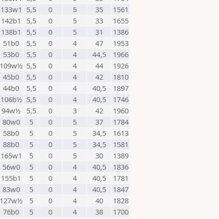
133w1
5,5
0
5
35
1561
142b1
5,5
0
5
33
1655
138b1
5,5
0
5
31
1386
51b0
5,5
0
4
47
1953
53b0
5,5
0
4
44,5
1966
109w½
5,5
0
4
44
1926
45b0
5,5
0
4
42
1810
44b0
5,5
0
4
40,5
1897
106b½
5,5
0
4
40,5
1746
94w½
5,5
0
3
42
1960
80w0
5
0
5
37
1784
58b0
5
0
5
34,5
1613
88b0
5
0
5
34,5
1581
165w1
5
0
5
30
1389
56w0
5
0
4
40,5
1836
155b1
5
0
4
40,5
1781
83w0
5
0
4
40,5
1847
127w½
5
0
4
40
1828
76b0
5
0
4
38
1700