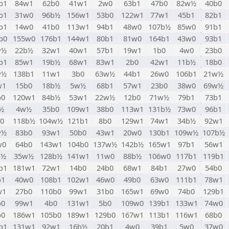
b1
84w1
62b0
41w1
2w0
63b1
47b0
82w½
40b0
b1
31w0
96b½
156w1
53b0
122w1
77w1
45b1
82b1
b1
14w0
41b0
113w1
94b1
48w0
107b½
85w0
91b1
b0
155w0
176b1
144w1
80b1
81w0
164b1
43w0
93b1
w½
22b½
32w1
40w1
57b1
19w1
1b0
4w0
23b0
b1
85w1
19b½
68w1
83w1
2b0
42w1
11b½
18b0
w½
138b1
11w1
3b0
63w½
44b1
26w0
106b1
21w½
w1
15b0
18b½
5w½
68b1
57w1
23b0
38w0
69w½
b0
120w1
84b½
53w1
22w½
12b0
71w½
79b1
73b1
½
4w½
35b0
109w1
38b0
113w1
131b½
73w0
96b1
0
118b½
104w½
121b1
8b0
129w1
74w1
34b½
92w1
w½
83b0
93w1
50b0
43w1
20w0
130b1
109w½
107b½
w0
64b0
143w1
104b0
137w½
142b½
165w1
97b1
56w1
b½
35w½
128b½
141w1
11w0
88b½
106w0
117b1
119b1
b1
181w1
72w1
14b0
24b0
68w1
84b1
27w0
54b0
b1
40w0
108b1
102w1
46w0
49b0
63w0
111b1
78w1
w1
27b0
110b0
99w1
31b0
165w1
69w0
74b0
129b1
b0
99w1
4b0
131w1
5b0
109w0
139b1
133w1
74w0
b0
186w1
105b0
189w1
129b0
167w1
113b1
116w1
68b0
b1
131w1
92w1
16b½
20b1
4w0
39b1
5w0
37w0