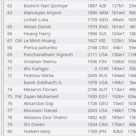
62
Bashirli Nail Qoshqar
1887
AZE
127b1
23
63
Manukyan Artyom
1890
ARM
181w0
96
Licheli Luka
1759
GEO
68w0
182
65
Abbas Daniel
1974
ENG
161w1
4b
66
Hoang Harry
1990
SUI
103w1
18
67
CM
Le Minh Hoang
1927
VIE
125b1
30
68
Plenca Jadranko
2168
CRO
64b1
59
69
Panchanatham Vignesh
2111
USA
130w1
119
70
Virtanen Teemu
1936
FIN
156b0
162
71
Wu Xiangyu
0
CHN
145w1
35
72
Fedotov Nikita
2045
RUS
144w0
146
Banik Siddharth G
1978
USA
149b1
9w
74
Mesaros Florian
2196
AUT
113w1
49
75
FM
Zayan Mohamed
1939
EGY
192b+
83
76
Absaridze Gigi
1726
GEO
15w0
163
77
Mousseri Daniel
2043
USA
148b1
179
78
Abbasov Zaur Shahin
1882
AZE
185w1
15
79
Shi Diwen
1924
CAN
170w1
48
80
Hiebert Kenji
1769
JPN
83b0
173