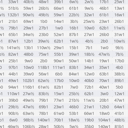
b1
33w1
40b½
48w1
39b1
6w½
2w½
17b1
25w1
w½
51b½
59w1
26b½
66w1
61b1
9w½
46b1
13w1
w½
132b1
90w½
49b½
59w1
22b½
32w1
61b1
16w1
w1
21b1
69w1
1b0
14w1
3b½
25w½
23w1
26b1
w½
79b1
29w1
27b1
1w0
16b1
10w0
62b1
11w½
w1
65b1
34w½
23b0
52w1
87b1
27w1
26b0
31w1
b1
87w1
12b1
39w½
62b1
1w½
4b½
2b0
10w½
b½
141w½
13b1
110w½
29w1
15b1
7b1
1w0
9b½
b½
82w1
48b0
75w1
55b1
39w1
18b½
47w½
7b½
w1
25b1
9w0
2b0
90w1
50w1
14b1
19w1
17b0
0
97b1
10w0
118b1
111w1
83b1
34w1
35w1
4b0
w1
44b1
39w0
56w1
6b0
84w1
12w0
63b1
38b½
w1
49w1
102b1
62w½
17b0
10w0
40b0
70w1
89b1
b0
94w1
116b1
61w½
82b1
7w0
72b1
40w1
5b0
b1
110w1
27w½
83b½
15w1
25b½
62b1
3w0
12w1
w1
39b0
49w½
79b1
77w1
21b½
11w½
20b1
47w1
w1
29b½
47w½
69b1
23w1
46b0
21w1
12b0
64w1
w1
90b½
63w½
78b1
61w0
53b1
66w1
18w0
41b1
b1
6w0
98b½
140w1
70b1
18w½
19b0
104w1
48b½
w1
46w½
106b½
28w1
50b½
5w½
35b0
140w1
81b1