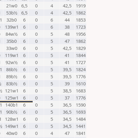
1
21w0
6,5
0
4
42,5
1919
1
53b½
6,5
0
4
42,5
1862
1
32b0
6
0
6
44
1853
0
139w1
6
0
6
38
1723
0
84w½
6
0
5
48
1956
1
35b0
6
0
5
47
1862
1
33w0
6
0
5
42,5
1829
0
119w1
6
0
5
41
1844
1
92w½
6
0
5
41
1727
1
86b½
6
0
5
39,5
1824
1
89b½
6
0
5
39,5
1776
½
83b½
6
0
5
39
1610
½
121w1
6
0
5
38,5
1683
0
125w1
6
0
5
37
1776
1
140b1
6
0
5
36,5
1590
1
90b½
6
0
5
36,5
1693
1
128w1
6
0
5
34,5
1484
½
149w1
6
0
5
34,5
1441
0
40w0
6
0
4
47
1841