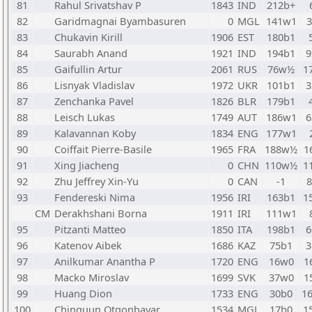
81
Rahul Srivatshav P
1843
IND
212b+
82
Garidmagnai Byambasuren
0
MGL
141w1
83
Chukavin Kirill
1906
EST
180b1
84
Saurabh Anand
1921
IND
194b1
9
85
Gaifullin Artur
2061
RUS
76w½
1
86
Lisnyak Vladislav
1972
UKR
101b1
3
87
Zenchanka Pavel
1826
BLR
179b1
88
Leisch Lukas
1749
AUT
186w1
6
89
Kalavannan Koby
1834
ENG
177w1
90
Coiffait Pierre-Basile
1965
FRA
188w½
1
91
Xing Jiacheng
0
CHN
110w½
1
92
Zhu Jeffrey Xin-Yu
0
CAN
-1
93
Fendereski Nima
1956
IRI
163b1
1
CM
Derakhshani Borna
1911
IRI
111w1
95
Pitzanti Matteo
1850
ITA
198b1
6
96
Katenov Aibek
1686
KAZ
75b1
3
97
Anilkumar Anantha P
1720
ENG
16w0
1
98
Macko Miroslav
1699
SVK
37w0
1
99
Huang Dion
1733
ENG
30b0
1
100
Chinguun Otgonbayar
1534
MGL
17b0
1