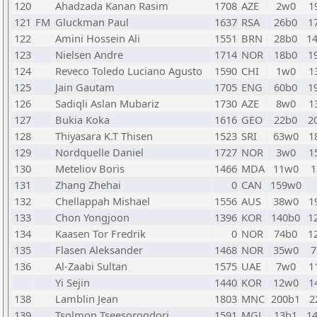
120
Ahadzada Kanan Rasim
1708
AZE
2w0
1
121
FM
Gluckman Paul
1637
RSA
26b0
1
122
Amini Hossein Ali
1551
BRN
28b0
1
123
Nielsen Andre
1714
NOR
18b0
1
124
Reveco Toledo Luciano Agusto
1590
CHI
1w0
1
125
Jain Gautam
1705
ENG
60b0
1
126
Sadiqli Aslan Mubariz
1730
AZE
8w0
1
127
Bukia Koka
1616
GEO
22b0
2
128
Thiyasara K.T Thisen
1523
SRI
63w0
1
129
Nordquelle Daniel
1727
NOR
3w0
1
130
Meteliov Boris
1466
MDA
11w0
1
131
Zhang Zhehai
0
CAN
159w0
132
Chellappah Mishael
1556
AUS
38w0
1
133
Chon Yongjoon
1396
KOR
140b0
1
134
Kaasen Tor Fredrik
0
NOR
74b0
1
135
Flasen Aleksander
1468
NOR
35w0
7
136
Al-Zaabi Sultan
1575
UAE
7w0
1
Yi Sejin
1440
KOR
12w0
1
138
Lamblin Jean
1803
MNC
200b1
2
139
Tsolmon Tseesorogdorj
1591
MGL
13b1
1