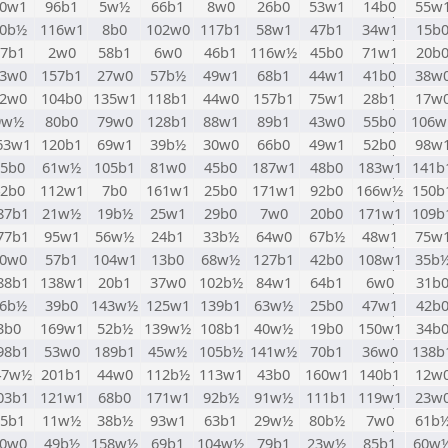
0w1
96b1
5w½
66b1
8w0
26b0
53w1
14b0
55w
0b½
116w1
8b0
102w0
117b1
58w1
47b1
34w1
15b
77b1
2w0
58b1
6w0
46b1
116w½
45b0
71w1
20b
3w0
157b1
27w0
57b½
49w1
68b1
44w1
41b0
38w
2w0
104b0
135w1
118b1
44w0
157b1
75w1
28b1
17w
9w½
80b0
79w0
128b1
88w1
89b1
43w0
55b0
106w
63w1
120b1
69w1
39b½
30w0
66b0
49w1
52b0
98w
35b0
61w½
105b1
81w0
45b0
187w1
48b0
183w1
141b
42b0
112w1
7b0
161w1
25b0
171w1
92b0
166w½
150b
87b1
21w½
19b½
25w1
29b0
7w0
20b0
171w1
109b
77b1
95w1
56w½
24b1
33b½
64w0
67b½
48w1
75w
0w0
57b1
104w1
13b0
68w½
127b1
42b0
108w1
35b
88b1
138w1
20b1
37w0
102b½
84w1
64b1
6w0
31b
6b½
39b0
143w½
125w1
139b1
63w½
25b0
47w1
42b
3b0
169w1
52b½
139w½
108b1
40w½
19b0
150w1
34b
98b1
53w0
189b1
45w½
105b½
141w½
70b1
36w0
138b
47w½
201b1
44w0
112b½
113w1
43b0
160w1
140b1
12w
03b1
121w1
68b0
171w1
92b½
91w½
111b1
119w1
23w
95b1
11w½
38b½
93w1
63b1
29w½
80b½
7w0
61b
0w0
49b½
158w½
69b1
104w½
79b1
23w½
85b1
60w