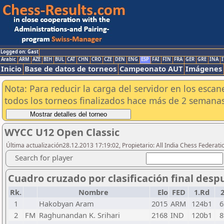
Logged on: Gast
Arabic
ARM
AZE
BIH
BUL
CAT
CHN
CRO
CZE
DEN
ENG
ESP
FAI
FIN
FRA
GER
GRE
INA
I
Inicio
Base de datos de torneos
Campeonato AUT
Imágenes
Nota: Para reducir la carga del servidor en los esc
todos los torneos finalizados hace más de 2 semanas
WYCC U12 Open Classic
Última actualización28.12.2013 17:19:02, Propietario: All India Chess Federati
Search for player
Cuadro cruzado por clasificación final desp
Rk.
Nombre
Elo
FED
1.Rd
1
Hakobyan Aram
2015
ARM
124b1
6
2
FM
Raghunandan K. Srihari
2168
IND
120b1
8