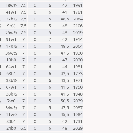
1
18w½
7,5
0
6
42
1991
1
41w1
7,5
0
6
41
1781
½
27b½
7,5
0
5
48,5
2084
½
9b½
7,5
0
5
48
2106
1
25w½
7,5
0
5
43
2019
1
91w1
7
0
7
42
1914
0
17b½
7
0
6
48,5
2064
1
36w½
7
0
6
47,5
1930
1
10b0
7
0
6
47
2020
1
64w1
7
0
6
44
1931
0
68b1
7
0
6
43,5
1773
1
38b½
7
0
6
43,5
1971
½
67w1
7
0
6
41,5
1850
1
30b½
7
0
6
41,5
1948
½
7w0
7
0
5
50,5
2039
1
34w½
7
0
5
47,5
2037
½
11w0
7
0
5
45,5
1984
1
80b1
7
0
5
42
1731
24b0
6,5
0
6
48
2029