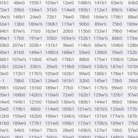
91b1
48w0
155b1
103w1
12w0
148b½
141b1
63w½
64b
72w1
59b0
134w1
31b0
114w0
195b1
112w1
89b½
140w
49w½
146b1
24w0
72b1
74w0
78b0
164w½
179b1
88w
92w1
13b0
180w½
190b1
115w1
90b0
89w½
75b0
160w
34b1
87w½
71b0
162w1
20b0
115b0
152w1
79b0
146w
96w1
17b0
191w1
55b0
163w½
152b1
115w½
86b0
173w
33b0
207w1
203b+
131b1
36w0
114b½
68w½
104b0
128b
00w1
81b0
149w1
148b½
168w1
53w0
138b0
70w0
152b
86b1
107w½
116b0
47w0
176b1
88b0
175w1
159b½
126w
53b1
202w1
33b½
35w0
119b0
150w0
133b½
187w1
101b
3w0
172b1
117b½
105w0
162b1
99w0
186b1
178w1
107b
-1
78b0
132w1
126w0
161b1
32b0
145w1
73b0
76b
99b1
102w0
131b0
189w1
77b0
173w1
117b½
99w0
151b
26w1
168b0
142b½
110w0
72w0
162b1
129w½
135b1
97w
24w0
194b1
121b0
156w0
136w½
180b1
144w1
96b0
184w
5w0
179b1
46b0
114w0
185b1
151w½
181b½
133w0
177b
12b0
155w0
162b0
196w1
134b½
193w1
151b0
177w½
187b
41b0
189w0
177b1
151w0
199b1
172w1
170b½
169w1
77b
2w½
54b0
145w1
75b½
28w0
143b½
127w1
16b0
57w
40w½
9b0
115w1
56b½
55w0
106b0
158w1
148b½
74w