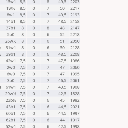
1
15w1
8,5
0
8
49,5
2203
1w½
8,5
0
7
50
2217
1
8w1
8,5
0
7
49,5
2193
14b1
8,5
0
7
48,5
2158
37b1
8
0
8
48
2147
5b0
8
0
6
52
2218
26w½
8
0
6
51
2050
½
31w1
8
0
6
50
2128
½
39b1
8
0
6
48,5
2208
1
42w1
7,5
0
7
47,5
1986
2w0
7,5
0
7
47
2060
1
6w0
7,5
0
7
47
1995
1
3b0
7,5
0
7
46,5
2061
1
61w1
7,5
0
7
43,5
1908
1
29w½
7,5
0
7
42,5
1828
1
23b½
7,5
0
6
45
1982
43b1
7,5
0
6
44,5
2021
1
60b1
7,5
0
6
44,5
1997
1
62b1
7,5
0
6
44
1917
1
52w1
7,5
0
6
42,5
1998