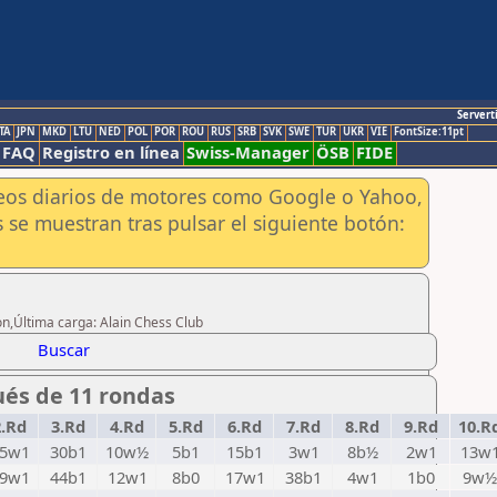
Servert
TA
JPN
MKD
LTU
NED
POL
POR
ROU
RUS
SRB
SVK
SWE
TUR
UKR
VIE
FontSize:11pt
FAQ
Registro en línea
Swiss-Manager
ÖSB
FIDE
aneos diarios de motores como Google o Yahoo,
 se muestran tras pulsar el siguiente botón:
on,Última carga: Alain Chess Club
Buscar
ués de 11 rondas
2.Rd
3.Rd
4.Rd
5.Rd
6.Rd
7.Rd
8.Rd
9.Rd
10.R
5w1
30b1
10w½
5b1
15b1
3w1
8b½
2w1
13w
9w1
44b1
12w1
8b0
17w1
38b1
4w1
1b0
9w½