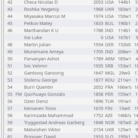
42
Checa Nicolas D
2053
USA
144b1
5
43
Roshka Yevgeniy
1968
UKR
183w1
2
44
Miyasaka Marcus M
1974
USA
150w1
45
Petkov Matey
1833
BUL
190b1
2
46
Marthandan K U
1788
IND
114b1
6
Xie Luke
0
USA
167b1
48
Martin Julian
1934
GER
152b0
1
49
Munemane Ameya
1705
IND
208w+
50
Parvanyan Ashot
1789
ARM
185w1
51
Ivic Velimir
1935
SRB
153w1
1
52
Gantsooj Ganzorig
1647
MGL
29w0
1
53
Stoleriu George
1877
ROU
211w+
1
54
Burri Quentin
2052
FRA
166w½
1
55
FM
Quirhuayo Gonzalo
1858
PER
155w1
1
56
Ozen Deniz
1896
TUR
191w1
57
Keinanen Toivo
1670
FIN
15w0
1
58
Karimzada Mahammad
1752
AZE
146b½
1
59
Tryggestad Andreas Garberg
1848
NOR
187w0
2
60
Matviishen Viktor
2154
UKR
125w1
61
Brinovec David
1910
SLO
195b1
3