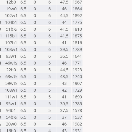
1
12b0
6,5
0
6
47,5
1967
0
19w0
6,5
0
6
46
1864
0
102w1
6,5
0
6
44,5
1892
0
104b1
6,5
0
6
44
1775
0
51b½
6,5
0
6
41,5
1810
1
115b1
6,5
0
6
41,5
1875
1
107b1
6,5
0
6
41
1816
1
103w1
6,5
0
6
39,5
1789
1
93w1
6,5
0
6
36,5
1641
1
46w½
6,5
0
5
46
1771
1
22b0
6,5
0
5
44,5
1923
½
63w½
6,5
0
5
43,5
1740
0
59w½
6,5
0
5
43
1907
0
108w1
6,5
0
5
42
1729
0
111w1
6,5
0
5
41
1699
1
95w1
6,5
0
5
39,5
1785
0
94b1
6,5
0
5
37,5
1578
0
54b½
6,5
0
5
37
1537
½
20w0
6,5
0
4
46
1982
½
16b0
6,5
0
4
43
1931