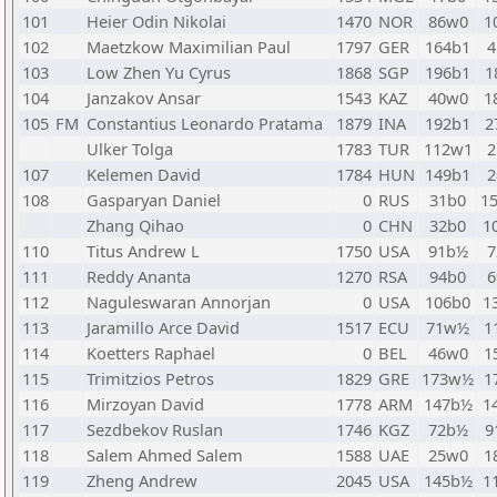
101
Heier Odin Nikolai
1470
NOR
86w0
1
102
Maetzkow Maximilian Paul
1797
GER
164b1
4
103
Low Zhen Yu Cyrus
1868
SGP
196b1
1
104
Janzakov Ansar
1543
KAZ
40w0
1
105
FM
Constantius Leonardo Pratama
1879
INA
192b1
2
Ulker Tolga
1783
TUR
112w1
2
107
Kelemen David
1784
HUN
149b1
2
108
Gasparyan Daniel
0
RUS
31b0
1
Zhang Qihao
0
CHN
32b0
1
110
Titus Andrew L
1750
USA
91b½
7
111
Reddy Ananta
1270
RSA
94b0
6
112
Naguleswaran Annorjan
0
USA
106b0
1
113
Jaramillo Arce David
1517
ECU
71w½
1
114
Koetters Raphael
0
BEL
46w0
1
115
Trimitzios Petros
1829
GRE
173w½
1
116
Mirzoyan David
1778
ARM
147b½
1
117
Sezdbekov Ruslan
1746
KGZ
72b½
9
118
Salem Ahmed Salem
1588
UAE
25w0
1
119
Zheng Andrew
2045
USA
145b½
1