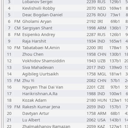
3
Lobanov Sergei
2239
RUS
129b1
5
4
Kevlishvili Robby
2070
NED
169w1
5
Deac Bogdan-Daniel
2276
ROU
73w1
6
FM
Gholami Aryan
2192
IRI
69b1
8
7
CM
Sargsyan Shant
1998
ARM
136b1
7
8
FM
Esipenko Andrey
2287
RUS
126b1
9
9
Raja Harshit
1934
IND
165w1
4
10
FM
Tabatabaei M.Amin
2200
IRI
178w1
11
Zhou Chen
1958
CHN
130b1
1
12
Vokhidov Shamsiddin
1943
UZB
137b1
2
13
Siva Mahadevan
2017
IND
139w0
1
14
Agibileg Uurtsaikh
1758
MGL
181w1
3
15
FM
Zhu Yi
2082
CHN
57b1
2
16
Nguyen Thai Dai Van
2201
CZE
97b1
5
17
Harikrishnan.A.Ra
1988
IND
100w1
18
Kozak Adam
2180
HUN
123w1
1
19
FM
Rakesh Kumar Jena
2059
IND
157b1
7
20
Davtyan Artur
1758
ARM
68b1
4
21
Lu Albert
2062
USA
143b1
1
22
Zhalmakhanov Ramazan
2059
KAZ
127w1
1