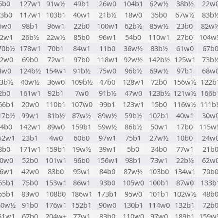
6b0
127w1
91w½
49b1
26w0
104b1
62w½
38b½
22w
33b0
117w1
103b1
40w1
21b½
18w0
35b0
67w½
83b
5w0
98b1
96w1
22b0
100w1
62b½
85w½
23b0
82w
2w1
26b½
22w½
85b0
96w1
54b0
110w1
27b0
104w
70b½
178w1
70b1
84w1
11b0
36w½
83b½
61w0
67b
2w0
69b0
72w1
97b0
118w1
92w½
142b½
125w1
73b
4w0
124b½
154w1
91b½
75w0
96b½
69w½
97b1
68w
3b½
40w½
36w0
109b½
47b0
128w1
72b0
156w½
122b
2b0
161w1
92b1
7w0
91b½
47w0
123b½
121w½
166b
66b1
20w0
110b1
107w0
99b1
123w1
15b0
116w½
111b
17b½
99w1
81b½
87w½
89w½
59b½
102b1
40w1
30w
84b0
142w1
89w0
159b1
59w½
86b½
50w1
17b0
115w
52w1
23b1
4w0
60b0
97w1
75b1
27w½
10b0
24w
8b0
171w1
159b1
19w½
39w1
5b0
34b0
77w1
21b
0w0
52b0
101w1
96b0
156w1
98b1
73w1
22b½
62w
6w1
42w0
83b0
95w1
84b0
87w½
103b0
134w1
70b
65b1
75b0
153w1
86w1
93b0
105w0
100b1
87w0
133b
55b1
83w0
108b0
186w1
173b1
95w0
101b1
102w½
48b
60w½
91b0
176w1
152b1
90w0
130b1
114w0
132b1
72b
51w1
67b0
204w+
77w1
83b0
110w0
97w0
189b1
159w