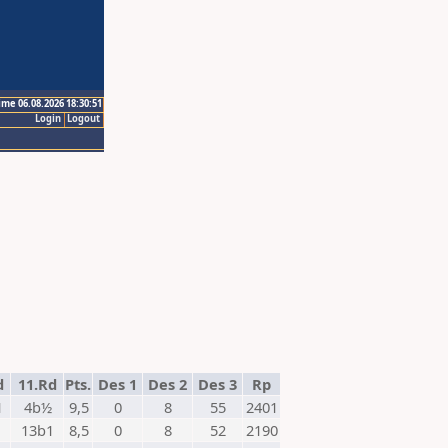
ime 06.08.2026 18:30:51
Login
Logout
d
11.Rd
Pts.
Des 1
Des 2
Des 3
Rp
1
4b½
9,5
0
8
55
2401
13b1
8,5
0
8
52
2190