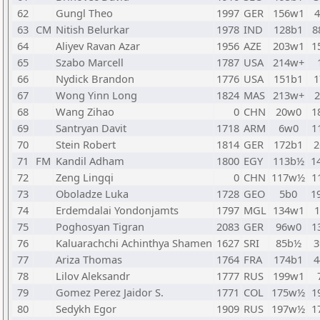
62
Gungl Theo
1997
GER
156w1
63
CM
Nitish Belurkar
1978
IND
128b1
8
64
Aliyev Ravan Azar
1956
AZE
203w1
1
65
Szabo Marcell
1787
USA
214w+
66
Nydick Brandon
1776
USA
151b1
1
67
Wong Yinn Long
1824
MAS
213w+
68
Wang Zihao
0
CHN
20w0
1
69
Santryan Davit
1718
ARM
6w0
1
70
Stein Robert
1814
GER
172b1
2
71
FM
Kandil Adham
1800
EGY
113b½
1
72
Zeng Lingqi
0
CHN
117w½
1
73
Oboladze Luka
1728
GEO
5b0
1
74
Erdemdalai Yondonjamts
1797
MGL
134w1
75
Poghosyan Tigran
2083
GER
96w0
1
76
Kaluarachchi Achinthya Shamen
1627
SRI
85b½
3
77
Ariza Thomas
1764
FRA
174b1
4
78
Lilov Aleksandr
1777
RUS
199w1
79
Gomez Perez Jaidor S.
1771
COL
175w½
1
80
Sedykh Egor
1909
RUS
197w½
1