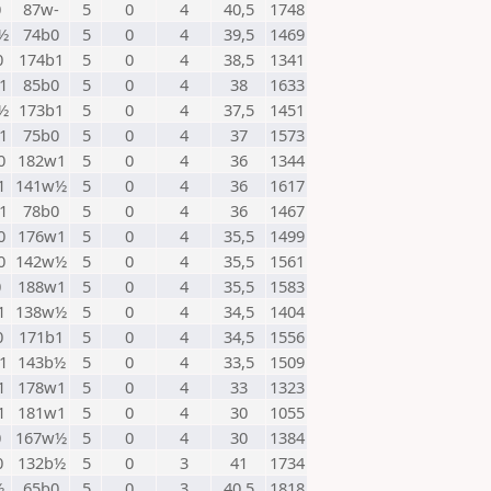
0
87w-
5
0
4
40,5
1748
½
74b0
5
0
4
39,5
1469
0
174b1
5
0
4
38,5
1341
1
85b0
5
0
4
38
1633
½
173b1
5
0
4
37,5
1451
1
75b0
5
0
4
37
1573
0
182w1
5
0
4
36
1344
1
141w½
5
0
4
36
1617
1
78b0
5
0
4
36
1467
0
176w1
5
0
4
35,5
1499
0
142w½
5
0
4
35,5
1561
0
188w1
5
0
4
35,5
1583
1
138w½
5
0
4
34,5
1404
0
171b1
5
0
4
34,5
1556
1
143b½
5
0
4
33,5
1509
1
178w1
5
0
4
33
1323
1
181w1
5
0
4
30
1055
0
167w½
5
0
4
30
1384
0
132b½
5
0
3
41
1734
½
65b0
5
0
3
40,5
1818