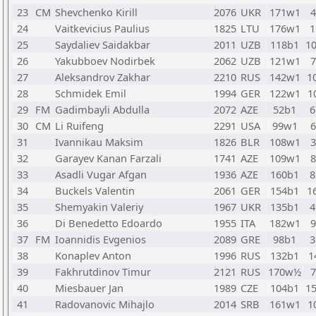
23
CM
Shevchenko Kirill
2076
UKR
171w1
24
Vaitkevicius Paulius
1825
LTU
176w1
1
25
Saydaliev Saidakbar
2011
UZB
118b1
1
26
Yakubboev Nodirbek
2062
UZB
121w1
27
Aleksandrov Zakhar
2210
RUS
142w1
1
28
Schmidek Emil
1994
GER
122w1
1
29
FM
Gadimbayli Abdulla
2072
AZE
52b1
6
30
CM
Li Ruifeng
2291
USA
99w1
31
Ivannikau Maksim
1826
BLR
108w1
32
Garayev Kanan Farzali
1741
AZE
109w1
33
Asadli Vugar Afgan
1936
AZE
160b1
8
34
Buckels Valentin
2061
GER
154b1
1
35
Shemyakin Valeriy
1967
UKR
135b1
4
36
Di Benedetto Edoardo
1955
ITA
182w1
37
FM
Ioannidis Evgenios
2089
GRE
98b1
3
38
Konaplev Anton
1996
RUS
132b1
1
39
Fakhrutdinov Timur
2121
RUS
170w½
40
Miesbauer Jan
1989
CZE
104b1
1
41
Radovanovic Mihajlo
2014
SRB
161w1
1