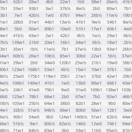
6w1
62b1
28w1
4b0
22w1
1b0
38w1
26w½
41b
87b1
33w1
93b1
3w1
37b½
8w½
2b0
80w1
7b1
83b1
7w1
42b½
1w0
67b1
94w1
26b½
11w½
19b
1w1
28b0
31w1
44b1
13w½
41b1
9w½
54b1
8w½
8w1
5b0
50w1
89b1
10w0
51b1
17w1
60b1
4w0
4w1
41b½
43w1
2w1
42b1
4b½
1w½
29w1
6b½
7b½
139w1
21b0
20w1
16b1
34w1
6b½
18w1
2b½
53b1
35w1
1b½
11w½
7b1
37w½
13b0
93w1
26b
84w1
60b½
26w1
10b½
85w1
30b0
22w1
5b½
37w
01w1
29w1
2b0
34w0
120b1
25w½
21b1
19w0
58b
30b1
123w1
168b1
53w1
6b½
15w1
10w1
37b1
1b0
8b½
25w0
175b1
119w1
35b1
21w1
37b0
42w1
29b
4w½
106b1
140w1
41b1
1w0
13b0
90w1
66b1
43w
5w½
24b1
41w0
79b1
9w0
31w0
109b1
138w1
103b
66b0
125w1
78b1
68w1
2b0
67w1
7b0
92w1
46b
03b½
105w1
25b½
64w1
38b0
82b1
28w1
9b0
80w
4w1
32b½
51w½
94b½
66w1
80b0
56w1
12b1
5w0
3w½
90b1
54w0
9b0
124w1
140b½
51w1
62b½
44w
48w1
51b½
9w1
80b½
82w½
14b0
12w0
74b1
94w
38b½
71w1
84b½
83w1
3b0
33w1
11b0
95w½
81b