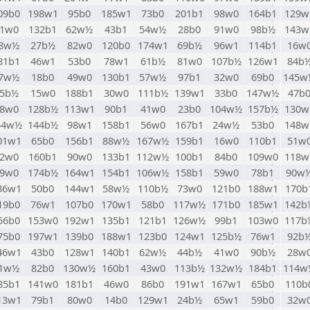
09b0
198w1
95b0
185w1
73b0
201b1
98w0
164b1
129w
1w0
132b1
62w½
43b1
54w½
28b0
91w0
98b½
143w
8w½
27b½
82w0
120b0
174w1
69b½
96w1
114b1
16w
81b1
46w1
53b0
78w1
61b½
81w0
107b½
126w1
84b
7w½
18b0
49w0
130b1
57w½
97b1
32w0
69b0
145w
5b½
15w0
188b1
30w0
111b½
139w1
33b0
147w½
47b
8w0
128b½
113w1
90b1
41w0
23b0
104w½
157b½
130w
54w½
144b½
98w1
158b1
56w0
167b1
24w½
53b0
148w
01w1
65b0
156b1
88w½
167w½
159b1
16w0
110b1
51w
2w0
160b1
90w0
133b1
112w½
100b1
84b0
109w0
118w
9w0
174b½
164w1
154b1
106w½
158b1
59w0
78b1
90w
36w1
50b0
144w1
58w½
110b½
73w0
121b0
188w1
170b
19b0
76w1
107b0
170w1
58b0
117w½
171b0
185w1
142b
56b0
153w0
192w1
135b1
121b1
126w½
99b1
103w0
117b
75b0
197w1
139b0
188w1
123b0
124w1
125b½
76w1
92b
46w1
43b0
128w1
140b1
62w½
44b½
41w0
90b½
28w
1w½
82b0
130w½
160b1
43w0
113b½
132w½
184b1
114w
85b1
141w0
181b1
46w0
86b0
191w1
167w1
65b0
110b
13w1
79b1
80w0
14b0
129w1
24b½
65w1
59b0
32w