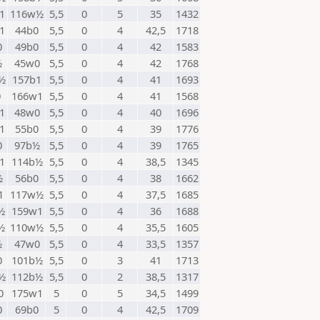
1
116w½
5,5
0
5
35
1432
1
44b0
5,5
0
4
42,5
1718
0
49b0
5,5
0
4
42
1583
½
45w0
5,5
0
4
42
1768
½
157b1
5,5
0
4
41
1693
0
166w1
5,5
0
4
41
1568
1
48w0
5,5
0
4
40
1696
1
55b0
5,5
0
4
39
1776
0
97b½
5,5
0
4
39
1765
1
114b½
5,5
0
4
38,5
1345
½
56b0
5,5
0
4
38
1662
1
117w½
5,5
0
4
37,5
1685
½
159w1
5,5
0
4
36
1688
½
110w½
5,5
0
4
35,5
1605
½
47w0
5,5
0
4
33,5
1357
0
101b½
5,5
0
3
41
1713
½
112b½
5,5
0
2
38,5
1317
0
175w1
5
0
5
34,5
1499
0
69b0
5
0
4
42,5
1709