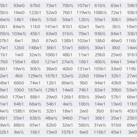
45b1
93w0
67b0
73w1
70b½
107w1
61b½
83w1
59b
5b½
16w0
122b1
52w0
76b1
119w½
108b½
72w1
93b
06w½
14b1
18w½
51b0
50w1
12b½
55w1
30b1
39w
70b1
84w½
11b0
141w1
81b1
42w1
5w½
3b½
10w
05b½
103w½
45b1
63w0
31b½
70w1
93b½
84w1
33b
07b1
6w1
3b0
67w0
138b1
102w1
18b0
46w0
116b
7w1
12b0
148w1
36b1
51w1
60b½
30w1
8b0
14w
61b1
1w0
32w½
106b1
48b1
11w1
29b0
25w0
91b
37b0
156w1
6b0
121w1
27w½
16b1
40b½
64w1
54w
86b1
19w½
30b½
38w0
40b0
131w1
105b1
33w0
119b
2w1
4b0
129w½
167b1
52w½
22b0
106w1
32b1
27w
68w1
66b0
74w1
12b1
80w½
9b0
94w1
43b0
56w
9w1
10b0
167w½
129b1
14w0
74b1
82w1
39b0
53w
96b0
170w1
88b1
29w0
126b1
85b½
39w0
57b1
66w
1w1
64b1
66w½
54b1
4w½
10b½
14w1
13w0
11b
4w½
158b1
60w½
32b1
18w1
2w0
3b0
81w½
45b
76b1
55w1
63b½
48w½
94b0
71w1
36b1
35w1
25b
58w½
88b½
65w1
82b0
32w1
56b½
31w½
91b0
69w
02b1
8w½
16b1
15w0
107b1
6w0
116b1
45w1
3w0