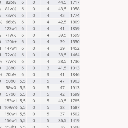
0
82b½
6
0
4
44,5
1717
½
81w½
6
0
4
43,5
1958
½
73w½
6
0
4
43
1774
½
66b½
6
0
4
42,5
1809
0
123w1
6
0
4
41
1859
½
71w½
6
0
4
39,5
1599
0
120b+
6
0
4
39
1550
1
147w1
6
0
4
39
1452
1
72w½
6
0
4
38,5
1464
½
77w½
6
0
4
38,5
1736
0
28b0
6
0
3
41,5
1913
½
70b½
6
0
3
41
1846
0
50b0
5,5
0
5
47
1903
0
58w0
5,5
0
5
47
1913
0
57b0
5,5
0
5
42
1699
0
153w1
5,5
0
5
40,5
1785
1
109w½
5,5
0
5
38
1687
0
150w1
5,5
0
5
37
1502
0
156w1
5,5
0
5
36,5
1419
½
158b1
5,5
0
5
36
1608