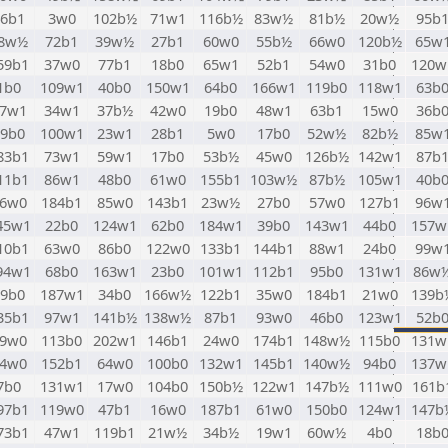
46b1
3w0
102b½
71w1
116b½
83w½
81b½
20w½
95b
8w½
72b1
39w½
27b1
60w0
55b½
66w0
120b½
65w
59b1
37w0
77b1
18b0
65w1
52b1
54w0
31b0
120w
1b0
109w1
40b0
150w1
64b0
166w1
119b0
118w1
63b
7w1
34w1
37b½
42w0
19b0
48w1
63b1
15w0
36b
29b0
100w1
23w1
28b1
5w0
17b0
52w½
82b½
85w
83b1
73w1
59w1
17b0
53b½
45w0
126b½
142w1
87b
11b1
86w1
48b0
61w0
155b1
103w½
87b½
105w1
40b
6w0
184b1
85w0
143b1
23w½
27b0
57w0
127b1
96w
45w1
22b0
124w1
62b0
184w1
39b0
143w1
44b0
157w
10b1
63w0
86b0
122w0
133b1
144b1
88w1
24b0
99w
94w1
68b0
163w1
23b0
101w1
112b1
95b0
131w1
86w
19b0
187w1
34b0
166w½
122b1
35w0
184b1
21w0
139b
35b1
97w1
141b½
138w½
87b1
93w0
46b0
123w1
52b
9w0
113b0
202w1
146b1
24w0
174b1
148w½
115b0
131w
4w0
152b1
64w0
100b0
132w1
145b1
140w½
94b0
137w
7b0
131w1
17w0
104b0
150b½
122w1
147b½
111w0
161b
97b1
119w0
47b1
16w0
187b1
61w0
150b0
124w1
147b
73b1
47w1
119b1
21w½
34b½
19w1
60w½
4b0
18b