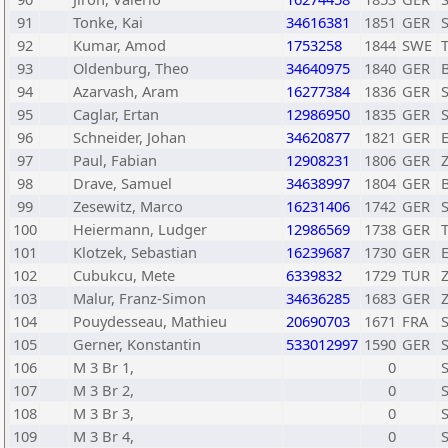
91
Tonke, Kai
34616381
1851
GER
92
Kumar, Amod
1753258
1844
SWE
93
Oldenburg, Theo
34640975
1840
GER
94
Azarvash, Aram
16277384
1836
GER
95
Caglar, Ertan
12986950
1835
GER
96
Schneider, Johan
34620877
1821
GER
97
Paul, Fabian
12908231
1806
GER
Z
98
Drave, Samuel
34638997
1804
GER
99
Zesewitz, Marco
16231406
1742
GER
100
Heiermann, Ludger
12986569
1738
GER
101
Klotzek, Sebastian
16239687
1730
GER
102
Cubukcu, Mete
6339832
1729
TUR
103
Malur, Franz-Simon
34636285
1683
GER
104
Pouydesseau, Mathieu
20690703
1671
FRA
S
105
Gerner, Konstantin
533012997
1590
GER
106
M 3 Br 1,
0
107
M 3 Br 2,
0
108
M 3 Br 3,
0
109
M 3 Br 4,
0