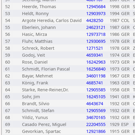
52
Heerde, Thomas
12945684
1998
GER
53
Heldt, Ronny
12903973
1994
GER
54
Argote Heredia, Carlos David
4428250
1987
COL
55
Eberlein, Johann
24623121
1987
GER
56
Hasic, Mirza
12973718
1986
GER
57
Fluhr, Matthias
12930695
1978
GER
58
Schreck, Robert
1271521
1978
GER
Z
59
Godoj, Veit
4659341
1974
GER
60
Rose, Daniel
16242963
1973
GER
61
Schmidt, Florian Pascal
16256840
1973
GER
62
Bayar, Mehmet
34601198
1967
GER
63
König, Frank
4685741
1963
GER
64
Starke, Rene-Reiner,Dr.
12905585
1958
GER
65
Sohr, Jim
16245105
1941
GER
66
Brandt, Silvio
4643674
1932
GER
67
Schmidt, Stefan
12905569
1932
GER
68
Yildiz, Yunus
34670165
1932
GER
69
Casado Perez, Miguel
22204555
1929
ESP
70
Gevorkian, Spartac
12921866
1915
GER