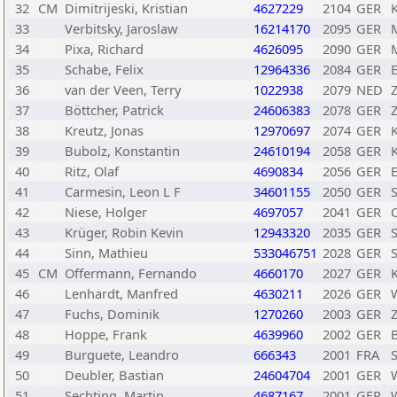
32
CM
Dimitrijeski, Kristian
4627229
2104
GER
33
Verbitsky, Jaroslaw
16214170
2095
GER
34
Pixa, Richard
4626095
2090
GER
35
Schabe, Felix
12964336
2084
GER
36
van der Veen, Terry
1022938
2079
NED
Z
37
Böttcher, Patrick
24606383
2078
GER
Z
38
Kreutz, Jonas
12970697
2074
GER
39
Bubolz, Konstantin
24610194
2058
GER
40
Ritz, Olaf
4690834
2056
GER
41
Carmesin, Leon L F
34601155
2050
GER
S
42
Niese, Holger
4697057
2041
GER
43
Krüger, Robin Kevin
12943320
2035
GER
44
Sinn, Mathieu
533046751
2028
GER
45
CM
Offermann, Fernando
4660170
2027
GER
46
Lenhardt, Manfred
4630211
2026
GER
47
Fuchs, Dominik
1270260
2003
GER
Z
48
Hoppe, Frank
4639960
2002
GER
49
Burguete, Leandro
666343
2001
FRA
50
Deubler, Bastian
24604704
2001
GER
51
Sechting, Martin
4687167
2001
GER