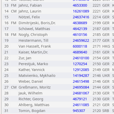
13
FM
Jahnz, Fabian
4653300
2221
GER
14
CM
Jahnz, Laurin
16261089
2221
GER
15
Nötzel, Felix
24637416
2214
GER
S
16
FM
Dimitrijeski, Boris,Dr.
4638689
2199
GER
17
Schöwel, Matthias
4642139
2187
GER
18
FM
Nogly, Christoph
4610156
2185
GER
S
19
Heistermann, Till
24659622
2177
GER
20
Van Hasselt, Frank
6000118
2171
HKG
S
21
Kaiser, Martin,Dr.
4689640
2161
GER
22
Zur, Jan
24610100
2154
GER
23
Perestjuk, Marko
1270254
2150
GER
Z
24
Kather, Yannick
12912085
2149
GER
25
Matviienko, Mykhailo
14194287
2146
UKR
26
Weber, Daniel
24615498
2146
GER
S
27
CM
Greßmann, Moritz
24695084
2144
GER
28
Jauk, Wilhelm
24681067
2130
GER
29
Richter, Georg
4679121
2130
GER
30
Ahlberg, Matthias
24611085
2121
GER
31
Tomin, Bogdan
945307
2120
SRB
S