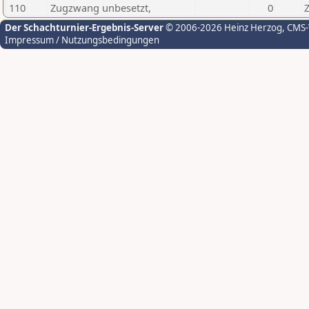
110
Zugzwang unbesetzt,
0
Der Schachturnier-Ergebnis-Server
© 2006-2026 Heinz Herzog
, CMS
Impressum / Nutzungsbedingungen