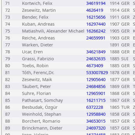
71
Kortwich, Felix
34619194
1914
GER
72
Zesewitz, Martin
4626419
1914
GER
73
Bender, Felix
16215656
1911
GER
Z
74
Kuban, Andreas
16297440
1907
GER
75
Matiashvili, Alexander Michael
16266242
1905
GER
76
Reiche, Andreas
24659991
1903
GER
77
Warken, Dieter
1891
GER
78
Ucar, Eren
34621849
1888
GER
79
Grassi, Fabrizio
24632635
1885
SUI
S
80
Toebs, Robin
4673409
1885
GER
81
Tóth, Ferenc,Dr.
533007829
1878
GER
82
Zesewitz, Maik
12905640
1877
GER
83
Täubert, Peter
24684856
1869
GER
84
Suhre, Florian
12965901
1868
GER
85
Pathasart, Somchay
16211715
1867
GER
86
Besbudak, Özgür
6372228
1865
TUR
87
Weinhold, Stephan
12958840
1858
GER
S
88
Borchert, Romario
34653015
1857
GER
S
89
Brinckmann, Dieter
24697320
1857
GER
90
Jiron, Valerio
16274458
1853
GER