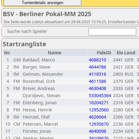
BSV - Berliner Pokal-MM 2025
Die Seite wurde zuletzt aktualisiert am 29.06.2025 15:16:25, Ersteller/Letzte
Suche nach Spieler
Startrangliste
Nr.
Name
FideID
Elo
Land
1
GM
Baldauf, Marco
4688210
2441
GER
2
IM
Berger, Steve
4644786
2421
GER
3
IM
Gelman, Alexander
4118316
2403
RUS
4
FM
Rosenthal, Dirk
4611586
2379
GER
5
FM
Breier, Andreas
4630408
2333
GER
6
Djordjevic, Stevan
533045364
2324
GER
7
FM
Eilenberg, Jonas
16204271
2316
GER
8
FM
Hesse, Henrik
12952060
2280
GER
9
IM
Heinzel, Olaf
4626664
2266
GER
10
CM
Petersen, Marcel
12935670
2236
GER
11
Förster, Jonas
4640098
2234
GER
12
CM
Yatskar, Martin
34109676
2225
UKR