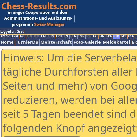
Logged on: Gast
Arabic
ARM
AZE
BIH
BUL
CAT
CHN
CRO
CZE
DEN
ENG
ESP
FAI
FIN
FRA
GER
GRE
INA
I
Home
TurnierDB
Meisterschaft
Foto-Galerie
Meldekartei
El
Hinweis: Um die Serverbel
tägliche Durchforsten aller 
Seiten und mehr) von Goog
reduzieren, werden bei alle
seit 5 Tagen beendet sind d
folgenden Knopf angezeigt