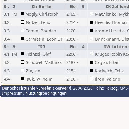
Br.
2
Sfr Berlin
Elo
-
9
SK Zehlend
3.1
FM
Nogly, Christoph
2185
-
Matviienko, Mykh
3.2
Nötzel, Felix
2214
-
Heerde, Thomas
3.3
Tomin, Bogdan
2120
-
Argote Heredia, 
3.4
Carmesin, Leon L F
2050
-
Brinckmann, Die
Br.
5
TSG
Elo
-
4
SW Lichten
4.1
IM
Heinzel, Olaf
2266
-
Krüger, Robin Ke
4.2
Schöwel, Matthias
2187
-
Caglar, Ertan
4.3
Zur, Jan
2154
-
Kortwich, Felix
4.4
Jauk, Wilhelm
2130
-
Jiron, Valerio
Der Schachturnier-Ergebnis-Server
© 2006-2026 Heinz Herzog
, CMS
Impressum / Nutzungsbedingungen