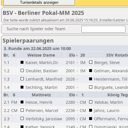
BSV - Berliner Pokal-MM 2025
Die Seite wurde zuletzt aktualisiert am 29.06.2025 15:16:25, Ersteller/Letzte
Suche nach Spieler oder Team
Spielerpaarungen
3. Runde am 22.06.2025 um 10:00
Br.
6
Weisse Dame
Elo
-
20
SSV Rotat
1.1
Kaiser, Martin,Dr.
2161
-
IM
Berger, Steve
1.2
Deubler, Bastian
2001
-
IM
Gelman, Alexand
1.3
Lenhardt, Manfred
2026
-
Heistermann, Till
1.4
Sechting, Martin
2001
-
Burguete, Leand
Br.
8
Mattnetz
Elo
-
1
König Teg
2.1
FM
Hesse, Henrik
2280
-
CM
Yatskar, Martin
2.2
CM
Petersen, Marcel
2236
-
CM
Jahnz, Laurin
2.3
Verbitsky, Jaroslaw
2095
-
CM
Offermann, Fern
2.4
Kather, Yannick
2149
-
CM
Dimitrijeski, Kris