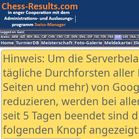
Logged on: Gast
Arabic
ARM
AZE
BIH
BUL
CAT
CHN
CRO
CZE
DEN
ENG
ESP
FAI
FIN
FRA
GER
GRE
INA
I
Home
TurnierDB
Meisterschaft
Foto-Galerie
Meldekartei
El
Hinweis: Um die Serverbel
tägliche Durchforsten aller 
Seiten und mehr) von Goog
reduzieren, werden bei alle
seit 5 Tagen beendet sind d
folgenden Knopf angezeigt