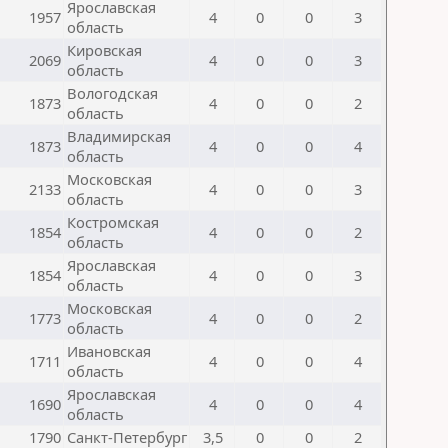
Ярославская
1957
4
0
0
3
область
Кировская
2069
4
0
0
3
область
Вологодская
1873
4
0
0
2
область
Владимирская
1873
4
0
0
4
область
Московская
2133
4
0
0
3
область
Костромская
1854
4
0
0
2
область
Ярославская
1854
4
0
0
3
область
Московская
1773
4
0
0
2
область
Ивановская
1711
4
0
0
4
область
Ярославская
1690
4
0
0
4
область
1790
Санкт-Петербург
3,5
0
0
2