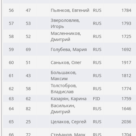
56
47
Пьянков, Евгений
RUS
1784
Звероловлев,
57
53
RUS
1793
Игорь
Масленников,
58
52
RUS
1725
Дмитрий
59
69
Голубева, Мария
RUS
1692
60
51
Саньков, Олег
RUS
1917
Большаков,
61
43
RUS
1812
Максим
Толстобров,
62
58
RUS
1774
Владислав
63
62
Казарян, Карина
FID
1759
Василькин,
64
82
RUS
1646
Дмитрий
65
25
Целаков, Сергей
RUS
2036
66
72
Стефанов, Марк
RUS
1704