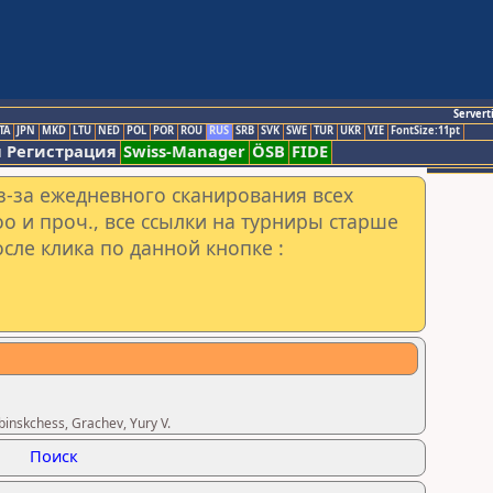
Servert
TA
JPN
MKD
LTU
NED
POL
POR
ROU
RUS
SRB
SVK
SWE
TUR
UKR
VIE
FontSize:11pt
 Регистрация
Swiss-Manager
ÖSB
FIDE
з-за ежедневного сканирования всех
o и проч., все ссылки на турниры старше
сле клика по данной кнопке :
nskchess, Grachev, Yury V.
Поиск