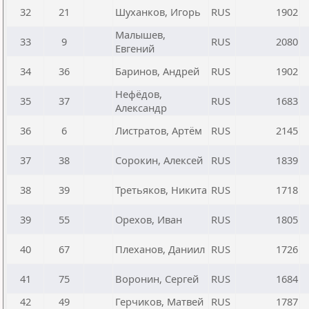
32
21
Шуханков, Игорь
RUS
1902
Малышев,
33
9
RUS
2080
Евгений
34
36
Баринов, Андрей
RUS
1902
Нефёдов,
35
37
RUS
1683
Александр
36
6
Листратов, Артём
RUS
2145
37
38
Сорокин, Алексей
RUS
1839
38
39
Третьяков, Никита
RUS
1718
39
55
Орехов, Иван
RUS
1805
40
67
Плеханов, Даниил
RUS
1726
41
75
Воронин, Сергей
RUS
1684
42
49
Герчиков, Матвей
RUS
1787