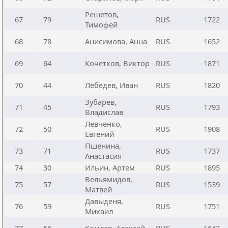
Решетов,
67
79
RUS
1722
Тимофей
68
78
Анисимова, Анна
RUS
1652
69
64
Кочетков, Виктор
RUS
1871
70
44
Лебедев, Иван
RUS
1820
Зубарев,
71
45
RUS
1793
Владислав
Левченко,
72
50
RUS
1908
Евгений
Пшенина,
73
71
RUS
1737
Анастасия
74
30
Ильин, Артем
RUS
1895
Вельямидов,
75
57
RUS
1539
Матвей
Давыденя,
76
59
RUS
1751
Михаил