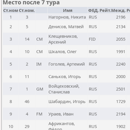
Место после 7 тура
Ст.ном
Ст.ном.
Имя
ФЕД.
Рейт.Межд.
Р
1
3
Нагорнов, Никита
RUS
2196
2
5
Денисов, Матвей
RUS
2134
Клещевников,
3
14
CM
FID
2055
Арсений
4
10
CM
Шкалов, Олег
RUS
1991
5
2
IM
Гоголев, Артемий
RUS
2240
6
11
Саньков, Игорь
RUS
2000
Войцеховский,
7
1
GM
RUS
2501
Станислав
8
46
Шабардин, Игорь
RUS
1729
9
4
FM
Ураев, Иван
RUS
2194
Африкантов,
10
29
RUS
1902
Фёдор