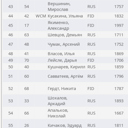
Вершинин,
43
54
RUS
1757
Мирослав
44
42
WCM
Кусакина, Ульяна
FID
1832
Якименко,
45
17
FID
1997
Александр
46
63
Шевцов, Демьян
RUS
1711
47
48
Чумак, Арсений
RUS
1752
48
41
Власов, Илья
RUS
1869
49
70
Лейсле, Дарья
FID
1706
50
40
Кушнарев, Кирилл
RUS
1859
51
60
Савватеев, Артём
RUS
1796
52
68
Гердт, Никита
FID
1787
Шохалов,
53
33
RUS
1893
Аркадий
Апальков,
54
66
RUS
1667
Николай
55
26
Кичаков, Эдуард
RUS
1811