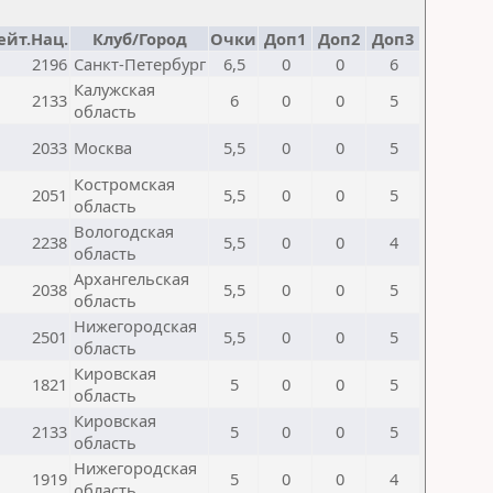
ейт.Нац.
Клуб/Город
Очки
Доп1
Доп2
Доп3
2196
Санкт-Петербург
6,5
0
0
6
Калужская
2133
6
0
0
5
область
2033
Москва
5,5
0
0
5
Костромская
2051
5,5
0
0
5
область
Вологодская
2238
5,5
0
0
4
область
Архангельская
2038
5,5
0
0
5
область
Нижегородская
2501
5,5
0
0
5
область
Кировская
1821
5
0
0
5
область
Кировская
2133
5
0
0
5
область
Нижегородская
1919
5
0
0
4
область