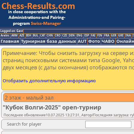
Logged on: Gast
Arabic
ARM
AZE
BIH
BUL
CAT
CHN
CRO
CZE
DEN
ENG
ESP
FAI
FIN
FRA
GER
GRE
INA
I
Главная
Турнирная база данных
AUT
Фото
ЧАВО
Онлайн
Примечание: Чтобы снизить загрузку на сервер и
страниц поисковыми системами типа Google, Yaho
двух месяцев (с даты окончания) отображаются по
Отобразить дополнительную информацию
2 этаж - малый зал
"Кубок Волги-2025" open-турнир
Последнее обновление10.07.2025 13:27:31, Автор/Последняя загрузка: rybi
Search for player