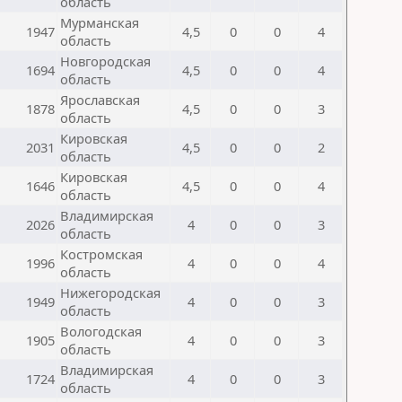
область
Мурманская
1947
4,5
0
0
4
область
Новгородская
1694
4,5
0
0
4
область
Ярославская
1878
4,5
0
0
3
область
Кировская
2031
4,5
0
0
2
область
Кировская
1646
4,5
0
0
4
область
Владимирская
2026
4
0
0
3
область
Костромская
1996
4
0
0
4
область
Нижегородская
1949
4
0
0
3
область
Вологодская
1905
4
0
0
3
область
Владимирская
1724
4
0
0
3
область