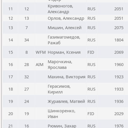
Кривоногов,
11
12
RUS
2051
Александр
12
13
Орлов, Александр
RUS
2051
13
7
Мишин, Алексей
RUS
2075
Газимагомедов,
14
34
RUS
1804
Ражаб
15
8
WFM
Норман, Ксения
FID
2069
Марочкина,
16
28
AIM
RUS
1960
Ярослава
17
32
Махина, Виктория
RUS
1923
Герасимов,
18
27
RUS
1933
Кирилл
19
24
Журавлев, Матвей
RUS
1936
Шинкоренко,
20
19
FID
2029
Иван
21
16
Рюмин, Захар
RUS
1976