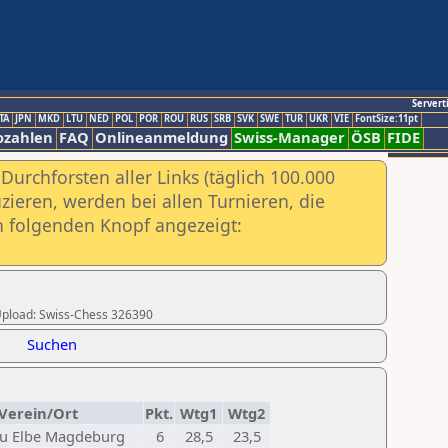
Servert
TA
JPN
MKD
LTU
NED
POL
POR
ROU
RUS
SRB
SVK
SWE
TUR
UKR
VIE
FontSize:11pt
ozahlen
FAQ
Onlineanmeldung
Swiss-Manager
ÖSB
FIDE
urchforsten aller Links (täglich 100.000
ieren, werden bei allen Turnieren, die
ch folgenden Knopf angezeigt:
r Upload: Swiss-Chess 326390
Suchen
Verein/Ort
Pkt.
Wtg1
Wtg2
u Elbe Magdeburg
6
28,5
23,5