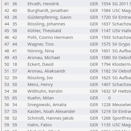
41
36
Ehrath, Hendrik
GER
1554
SG 2011 
42
40
Burghardt, Jonathan
GER
1584
USC Mag
43
26
Güldenpfennig, Gavin
GER
1720
SV Eintra
44
35
Rössling, Johannes
GER
1637
Schachz
45
58
Köhler, Theobald
GER
1147
USV Hall
46
42
Pohl, Cosmo Hermann
GER
1593
Schachz
47
44
Wagner, Tino
GER
1575
SV Gryps
48
41
Nönnig, Nina
GER
1601
SG Aufba
49
43
Aronau, Michael
GER
1580
SV Oebis
50
18
Eckert, David
GER
1794
Klosterm
51
57
Aronau, Aliaksandr
GER
1182
SV Oebis
52
39
Rössling, Ivo
GER
1625
SG Aufba
53
50
Menz, Henry
GER
1407
Schachz
54
38
Witthuhn, Kerstin
GER
1632
SF Hettst
55
65
Kuehn, Milan
GER
0
56
54
Sniegowski, Amalia
GER
1228
Meuselwi
57
55
Kasten, Noah Alexander
GER
1219
SV Eintra
58
52
Schmidt, Hannes Jakob
GER
1268
Sportfre
59
59
Hahn, Fabio
GER
1135
USC Mag