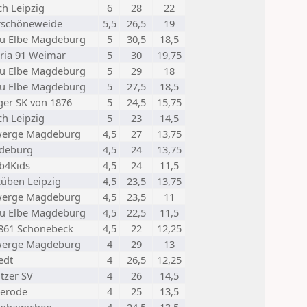
ch Leipzig
6
28
22
rschöneweide
5,5
26,5
19
u Elbe Magdeburg
5
30,5
18,5
ria 91 Weimar
5
30
19,75
u Elbe Magdeburg
5
29
18
u Elbe Magdeburg
5
27,5
18,5
ger SK von 1876
5
24,5
15,75
ch Leipzig
5
23
14,5
werge Magdeburg
4,5
27
13,75
deburg
4,5
24
13,75
b4Kids
4,5
24
11,5
Rüben Leipzig
4,5
23,5
13,75
werge Magdeburg
4,5
23,5
11
u Elbe Magdeburg
4,5
22,5
11,5
861 Schönebeck
4,5
22
12,25
werge Magdeburg
4
29
13
edt
4
26,5
12,25
tzer SV
4
26
14,5
erode
4
25
13,5