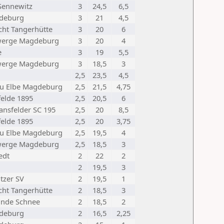
Sennewitz
3
24,5
6,5
deburg
3
21
4,5
cht Tangerhütte
3
20
6
werge Magdeburg
3
20
4
e
3
19
5,5
werge Magdeburg
3
18,5
3
2,5
23,5
4,5
u Elbe Magdeburg
2,5
21,5
4,75
felde 1895
2,5
20,5
6
ansfelder SC 195
2,5
20
8,5
felde 1895
2,5
20
3,75
u Elbe Magdeburg
2,5
19,5
4
werge Magdeburg
2,5
18,5
3
edt
2
22
2
2
19,5
3
tzer SV
2
19,5
1
cht Tangerhütte
2
18,5
3
unde Schnee
2
18,5
2
deburg
2
16,5
2,25