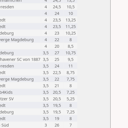
enhainichen
4
24,5
13,5
Dresden
4
24,5
10,5
4
24
10
edt
4
23,5
13,25
edt
4
23,5
11,25
deburg
4
23
10,25
werge Magdeburg
4
22
8
4
20
8,5
deburg
3,5
27
10,75
havener SC von 1887
3,5
25
9,5
Dresden
3,5
24
11
edt
3,5
22,5
8,75
werge Magdeburg
3,5
22
7,75
edt
3,5
21
8
b4Kids
3,5
20,5
7,25
tzer SV
3,5
20,5
5,25
edt
3,5
19,5
8
deburg
3,5
19,5
7,25
edt
3,5
19
8
e Süd
3
26
7