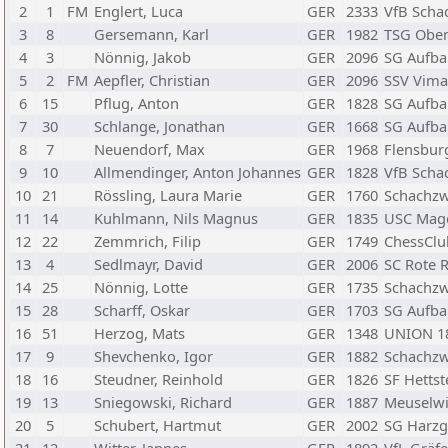
2
1
FM
Englert, Luca
GER
2333
VfB Scha
3
8
Gersemann, Karl
GER
1982
TSG Obe
4
3
Nönnig, Jakob
GER
2096
SG Aufba
5
2
FM
Aepfler, Christian
GER
2096
SSV Vima
6
15
Pflug, Anton
GER
1828
SG Aufba
7
30
Schlange, Jonathan
GER
1668
SG Aufba
8
7
Neuendorf, Max
GER
1968
Flensbur
9
10
Allmendinger, Anton Johannes
GER
1828
VfB Scha
10
21
Rössling, Laura Marie
GER
1760
Schachz
11
14
Kuhlmann, Nils Magnus
GER
1835
USC Mag
12
22
Zemmrich, Filip
GER
1749
ChessClu
13
4
Sedlmayr, David
GER
2006
SC Rote 
14
25
Nönnig, Lotte
GER
1735
Schachz
15
28
Scharff, Oskar
GER
1703
SG Aufba
16
51
Herzog, Mats
GER
1348
UNION 1
17
9
Shevchenko, Igor
GER
1882
Schachz
18
16
Steudner, Reinhold
GER
1826
SF Hettst
19
13
Sniegowski, Richard
GER
1887
Meuselwi
20
5
Schubert, Hartmut
GER
2002
SG Harzg