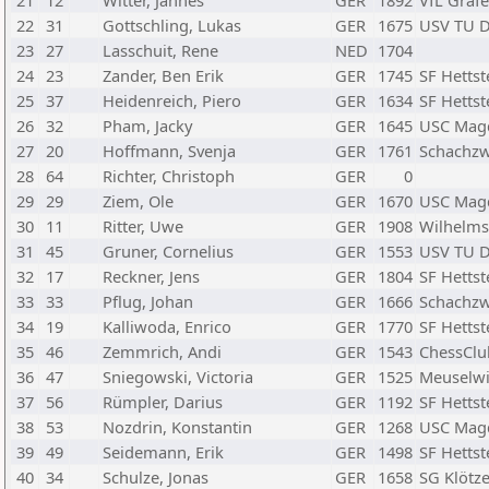
21
12
Witter, Jannes
GER
1892
VfL Gräf
22
31
Gottschling, Lukas
GER
1675
USV TU 
23
27
Lasschuit, Rene
NED
1704
24
23
Zander, Ben Erik
GER
1745
SF Hettst
25
37
Heidenreich, Piero
GER
1634
SF Hettst
26
32
Pham, Jacky
GER
1645
USC Mag
27
20
Hoffmann, Svenja
GER
1761
Schachz
28
64
Richter, Christoph
GER
0
29
29
Ziem, Ole
GER
1670
USC Mag
30
11
Ritter, Uwe
GER
1908
Wilhelms
31
45
Gruner, Cornelius
GER
1553
USV TU 
32
17
Reckner, Jens
GER
1804
SF Hettst
33
33
Pflug, Johan
GER
1666
Schachz
34
19
Kalliwoda, Enrico
GER
1770
SF Hettst
35
46
Zemmrich, Andi
GER
1543
ChessClu
36
47
Sniegowski, Victoria
GER
1525
Meuselwi
37
56
Rümpler, Darius
GER
1192
SF Hettst
38
53
Nozdrin, Konstantin
GER
1268
USC Mag
39
49
Seidemann, Erik
GER
1498
SF Hettst
40
34
Schulze, Jonas
GER
1658
SG Klötz