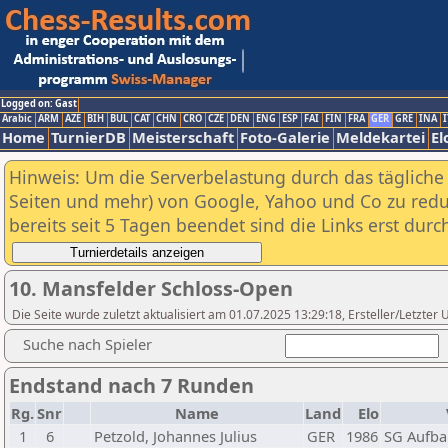
Logged on: Gast
Arabic
ARM
AZE
BIH
BUL
CAT
CHN
CRO
CZE
DEN
ENG
ESP
FAI
FIN
FRA
GER
GRE
INA
I
Home
TurnierDB
Meisterschaft
Foto-Galerie
Meldekartei
El
Hinweis: Um die Serverbelastung durch das tägliche D
Seiten und mehr) von Google, Yahoo und Co zu reduz
bereits seit 5 Tagen beendet sind die Links erst dur
10. Mansfelder Schloss-Open
Die Seite wurde zuletzt aktualisiert am 01.07.2025 13:29:18, Ersteller/Letzte
Suche nach Spieler
Endstand nach 7 Runden
Rg.
Snr
Name
Land
Elo
1
6
Petzold, Johannes Julius
GER
1986
SG Aufba