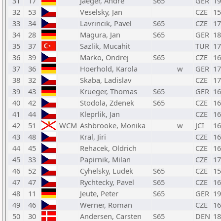
31
17
Jaeger, Andre
S65
GER
19
32
53
Veselsky, Jan
CZE
15
33
34
Lavrincik, Pavel
S65
CZE
17
34
28
Magura, Jan
S65
GER
18
35
37
Sazlik, Mucahit
TUR
17
36
39
Marko, Ondrej
S65
CZE
16
37
36
Hoerhold, Karola
w
GER
17
38
32
Skaba, Ladislav
CZE
17
39
43
Krueger, Thomas
S65
GER
16
40
42
Stodola, Zdenek
S65
CZE
16
41
44
Kleprlik, Jan
CZE
16
42
51
WCM
Ashbrooke, Monika
w
JCI
16
43
48
Kral, Jiri
CZE
16
44
45
Rehacek, Oldrich
CZE
16
45
33
Papirnik, Milan
CZE
17
46
52
Cyhelsky, Ludek
S65
CZE
15
47
47
Rychtecky, Pavel
S65
CZE
16
48
11
Jeute, Peter
S65
GER
19
49
46
Werner, Roman
CZE
16
50
30
Andersen, Carsten
S65
DEN
18