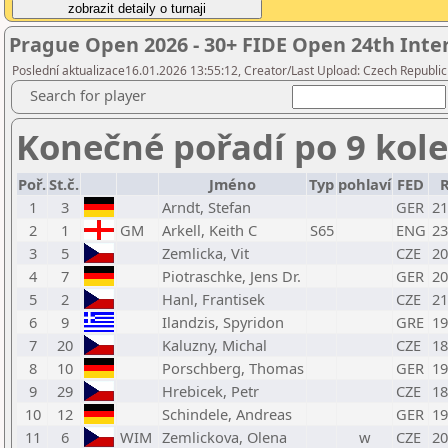
Prague Open 2026 - 30+ FIDE Open 24th Inter
Poslední aktualizace16.01.2026 13:55:12, Creator/Last Upload: Czech Republic
Search for player
Konečné pořadí po 9 kol
Poř.
St.č.
Jméno
Typ
pohlaví
FED
1
3
Arndt, Stefan
GER
21
2
1
GM
Arkell, Keith C
S65
ENG
23
3
5
Zemlicka, Vit
CZE
20
4
7
Piotraschke, Jens Dr.
GER
20
5
2
Hanl, Frantisek
CZE
21
6
9
Ilandzis, Spyridon
GRE
19
7
20
Kaluzny, Michal
CZE
18
8
10
Porschberg, Thomas
GER
19
9
29
Hrebicek, Petr
CZE
18
10
12
Schindele, Andreas
GER
19
11
6
WIM
Zemlickova, Olena
w
CZE
20