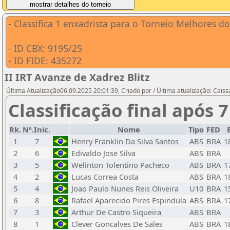
- Classifica 1 enxadrista para o Torneio Melhores do
- ID CBX: 9195/25
- ID FIDE: 435272
II IRT Avanze de Xadrez Blitz
Última Atualização06.09.2025 20:01:39, Criado por / Última atualização: Cais
Classificação final após 
Rk.
Nº.Inic.
Nome
Tipo
FED
1
7
Henry Franklin Da Silva Santos
ABS
BRA
1
2
6
Edivaldo Jose Silva
ABS
BRA
3
5
Welinton Tolentino Pacheco
ABS
BRA
1
4
2
Lucas Correa Costa
ABS
BRA
1
5
4
Joao Paulo Nunes Reis Oliveira
U10
BRA
1
6
8
Rafael Aparecido Pires Espindula
ABS
BRA
1
7
3
Arthur De Castro Siqueira
ABS
BRA
8
1
Clever Goncalves De Sales
ABS
BRA
1