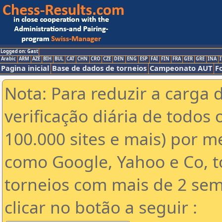
Logged on: Gast
Arabic
ARM
AZE
BIH
BUL
CAT
CHN
CRO
CZE
DEN
ENG
ESP
FAI
FIN
FRA
GER
GRE
INA
I
Pagina inicial
Base de dados de torneios
Campeonato AUT
F
Nota: Para reduzir a carga 
verificação diária de todos 
100.000 sites e mais) por 
como Google, Yahoo e Co, t
torneios com mais de 2 sem
clicar no botão a seguir :