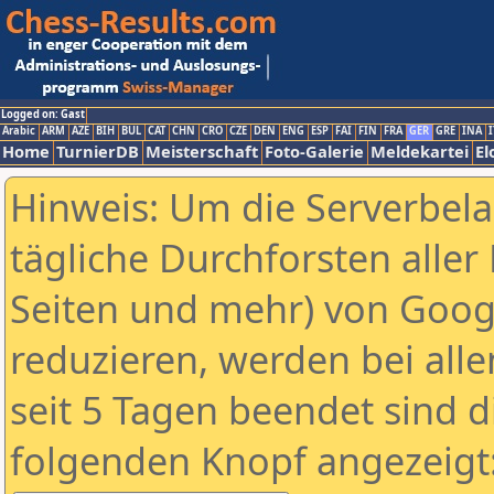
Logged on: Gast
Arabic
ARM
AZE
BIH
BUL
CAT
CHN
CRO
CZE
DEN
ENG
ESP
FAI
FIN
FRA
GER
GRE
INA
I
Home
TurnierDB
Meisterschaft
Foto-Galerie
Meldekartei
El
Hinweis: Um die Serverbel
tägliche Durchforsten aller 
Seiten und mehr) von Goog
reduzieren, werden bei alle
seit 5 Tagen beendet sind d
folgenden Knopf angezeigt