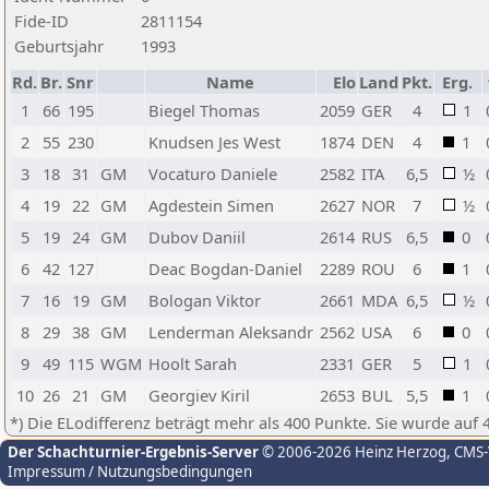
Fide-ID
2811154
Geburtsjahr
1993
Rd.
Br.
Snr
Name
Elo
Land
Pkt.
Erg.
1
66
195
Biegel Thomas
2059
GER
4
1
2
55
230
Knudsen Jes West
1874
DEN
4
1
3
18
31
GM
Vocaturo Daniele
2582
ITA
6,5
½
4
19
22
GM
Agdestein Simen
2627
NOR
7
½
5
19
24
GM
Dubov Daniil
2614
RUS
6,5
0
6
42
127
Deac Bogdan-Daniel
2289
ROU
6
1
7
16
19
GM
Bologan Viktor
2661
MDA
6,5
½
8
29
38
GM
Lenderman Aleksandr
2562
USA
6
0
9
49
115
WGM
Hoolt Sarah
2331
GER
5
1
10
26
21
GM
Georgiev Kiril
2653
BUL
5,5
1
*) Die ELodifferenz beträgt mehr als 400 Punkte. Sie wurde auf 
Der Schachturnier-Ergebnis-Server
© 2006-2026 Heinz Herzog
, CMS
Impressum / Nutzungsbedingungen