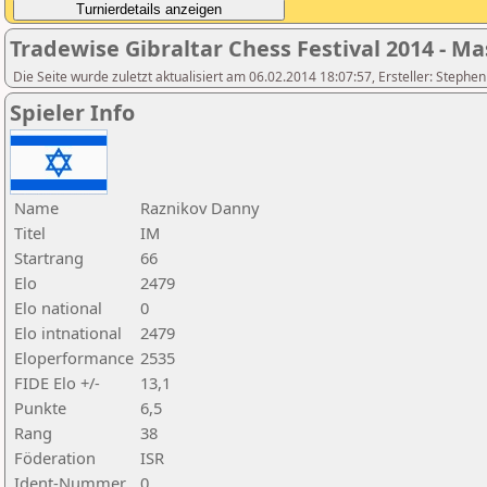
Tradewise Gibraltar Chess Festival 2014 - Ma
Die Seite wurde zuletzt aktualisiert am 06.02.2014 18:07:57, Ersteller: Stephe
Spieler Info
Name
Raznikov Danny
Titel
IM
Startrang
66
Elo
2479
Elo national
0
Elo intnational
2479
Eloperformance
2535
FIDE Elo +/-
13,1
Punkte
6,5
Rang
38
Föderation
ISR
Ident-Nummer
0