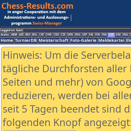
Logged on: Gast
Arabic
ARM
AZE
BIH
BUL
CAT
CHN
CRO
CZE
DEN
ENG
ESP
FAI
FIN
FRA
GER
GRE
INA
I
Home
TurnierDB
Meisterschaft
Foto-Galerie
Meldekartei
El
Hinweis: Um die Serverbel
tägliche Durchforsten aller 
Seiten und mehr) von Goog
reduzieren, werden bei alle
seit 5 Tagen beendet sind d
folgenden Knopf angezeigt