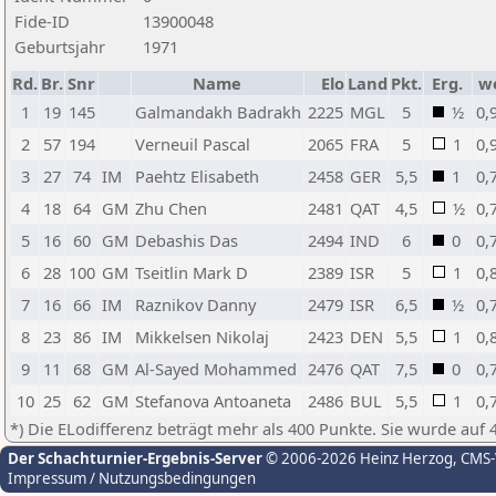
Fide-ID
13900048
Geburtsjahr
1971
Rd.
Br.
Snr
Name
Elo
Land
Pkt.
Erg.
w
1
19
145
Galmandakh Badrakh
2225
MGL
5
½
0,
2
57
194
Verneuil Pascal
2065
FRA
5
1
0,
3
27
74
IM
Paehtz Elisabeth
2458
GER
5,5
1
0,
4
18
64
GM
Zhu Chen
2481
QAT
4,5
½
0,
5
16
60
GM
Debashis Das
2494
IND
6
0
0,
6
28
100
GM
Tseitlin Mark D
2389
ISR
5
1
0,
7
16
66
IM
Raznikov Danny
2479
ISR
6,5
½
0,
8
23
86
IM
Mikkelsen Nikolaj
2423
DEN
5,5
1
0,
9
11
68
GM
Al-Sayed Mohammed
2476
QAT
7,5
0
0,
10
25
62
GM
Stefanova Antoaneta
2486
BUL
5,5
1
0,
*) Die ELodifferenz beträgt mehr als 400 Punkte. Sie wurde auf 
Der Schachturnier-Ergebnis-Server
© 2006-2026 Heinz Herzog
, CMS
Impressum / Nutzungsbedingungen