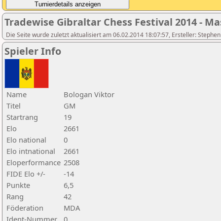
Tradewise Gibraltar Chess Festival 2014 - Ma
Die Seite wurde zuletzt aktualisiert am 06.02.2014 18:07:57, Ersteller: Stephe
Spieler Info
Name
Bologan Viktor
Titel
GM
Startrang
19
Elo
2661
Elo national
0
Elo intnational
2661
Eloperformance
2508
FIDE Elo +/-
-14
Punkte
6,5
Rang
42
Föderation
MDA
Ident-Nummer
0