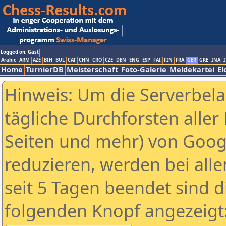
Logged on: Gast
Arabic
ARM
AZE
BIH
BUL
CAT
CHN
CRO
CZE
DEN
ENG
ESP
FAI
FIN
FRA
GER
GRE
INA
I
Home
TurnierDB
Meisterschaft
Foto-Galerie
Meldekartei
El
Hinweis: Um die Serverbel
tägliche Durchforsten aller 
Seiten und mehr) von Goog
reduzieren, werden bei alle
seit 5 Tagen beendet sind d
folgenden Knopf angezeigt