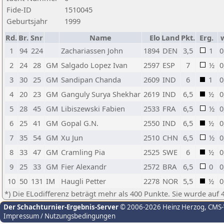
Fide-ID
1510045
Geburtsjahr
1999
Rd.
Br.
Snr
Name
Elo
Land
Pkt.
Erg.
1
94
224
Zachariassen John
1894
DEN
3,5
1
0
2
24
28
GM
Salgado Lopez Ivan
2597
ESP
7
½
0
3
30
25
GM
Sandipan Chanda
2609
IND
6
1
0
4
20
23
GM
Ganguly Surya Shekhar
2619
IND
6,5
½
0
5
28
45
GM
Libiszewski Fabien
2533
FRA
6,5
½
0
6
25
41
GM
Gopal G.N.
2550
IND
6,5
½
0
7
35
54
GM
Xu Jun
2510
CHN
6,5
½
0
8
33
47
GM
Cramling Pia
2525
SWE
6
½
0
9
25
33
GM
Fier Alexandr
2572
BRA
6,5
0
0
10
50
131
IM
Haugli Petter
2278
NOR
5,5
½
0
*) Die ELodifferenz beträgt mehr als 400 Punkte. Sie wurde auf 
Der Schachturnier-Ergebnis-Server
© 2006-2026 Heinz Herzog
, CMS
Impressum / Nutzungsbedingungen