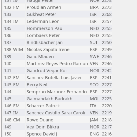
131
IM
Haugli Petter
NOR
2278
132
FM
Proudian Armen
BRA
2273
133
Gukhvat Peter
ISR
2268
134
IM
Lederman Leon
ISR
2257
135
Hommerson Paul
NED
2255
136
Lombaers Peter
NED
2255
137
Rindlisbacher Jan
SUI
2250
138
WIM
Nicolas Zapata Irene
ESP
2249
139
Gajic Mladen
SWE
2246
140
Martinez Reyes Pedro Ramon
VEN
2246
141
Gandrud Vegar Koi
NOR
2242
142
FM
Sanchez Botella Luis Javier
ESP
2241
143
FM
Berry Neil
SCO
2227
144
Semprun Martinez Fernando
ESP
2227
145
Galmandakh Badrakh
MGL
2225
146
FM
Scharrer Patrick
ITA
2220
147
IM
Sanchez Castillo Sarai Caroli
VEN
2219
148
CM
Rowe Duane
JAM
2218
149
Vea Odin Blikra
NOR
2217
150
Spence David J
ENG
2216