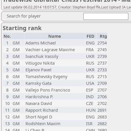
Last update 06.02.2014 18:07:57, Creator: Stephen Boyd ffe,Last Upload: IA L
Search for player
Starting rank
No.
Name
FED
Rtg
1
GM
Adams Michael
ENG
2754
2
GM
Vachier-Lagrave Maxime
FRA
2745
3
GM
Ivanchuk Vassily
UKR
2739
4
GM
Vitiugov Nikita
RUS
2737
5
GM
Eljanov Pavel
UKR
2733
6
GM
Tomashevsky Evgeny
RUS
2715
7
GM
Kamsky Gata
USA
2709
8
GM
Vallejo Pons Francisco
ESP
2707
9
GM
Harikrishna P.
IND
2706
10
GM
Navara David
CZE
2702
11
GM
Rapport Richard
HUN
2691
12
GM
Short Nigel D
ENG
2683
13
GM
Rodshtein Maxim
ISR
2682
14
GM
Li Chao B
CHN
2680