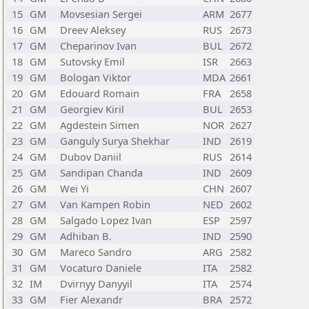
15
GM
Movsesian Sergei
ARM
2677
16
GM
Dreev Aleksey
RUS
2673
17
GM
Cheparinov Ivan
BUL
2672
18
GM
Sutovsky Emil
ISR
2663
19
GM
Bologan Viktor
MDA
2661
20
GM
Edouard Romain
FRA
2658
21
GM
Georgiev Kiril
BUL
2653
22
GM
Agdestein Simen
NOR
2627
23
GM
Ganguly Surya Shekhar
IND
2619
24
GM
Dubov Daniil
RUS
2614
25
GM
Sandipan Chanda
IND
2609
26
GM
Wei Yi
CHN
2607
27
GM
Van Kampen Robin
NED
2602
28
GM
Salgado Lopez Ivan
ESP
2597
29
GM
Adhiban B.
IND
2590
30
GM
Mareco Sandro
ARG
2582
31
GM
Vocaturo Daniele
ITA
2582
32
IM
Dvirnyy Danyyil
ITA
2574
33
GM
Fier Alexandr
BRA
2572