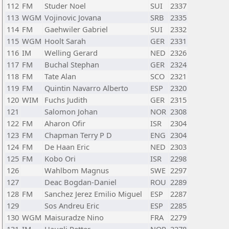
112
FM
Studer Noel
SUI
2337
113
WGM
Vojinovic Jovana
SRB
2335
114
FM
Gaehwiler Gabriel
SUI
2332
115
WGM
Hoolt Sarah
GER
2331
116
IM
Welling Gerard
NED
2326
117
FM
Buchal Stephan
GER
2324
118
FM
Tate Alan
SCO
2321
119
FM
Quintin Navarro Alberto
ESP
2320
120
WIM
Fuchs Judith
GER
2315
121
Salomon Johan
NOR
2308
122
FM
Aharon Ofir
ISR
2304
123
FM
Chapman Terry P D
ENG
2304
124
FM
De Haan Eric
NED
2303
125
FM
Kobo Ori
ISR
2298
126
Wahlbom Magnus
SWE
2297
127
Deac Bogdan-Daniel
ROU
2289
128
FM
Sanchez Jerez Emilio Miguel
ESP
2287
129
Sos Andreu Eric
ESP
2285
130
WGM
Maisuradze Nino
FRA
2279