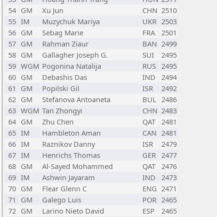
54
GM
Xu Jun
CHN
2510
55
IM
Muzychuk Mariya
UKR
2503
56
GM
Sebag Marie
FRA
2501
57
GM
Rahman Ziaur
BAN
2499
58
GM
Gallagher Joseph G.
SUI
2495
59
WGM
Pogonina Natalija
RUS
2495
60
GM
Debashis Das
IND
2494
61
GM
Popilski Gil
ISR
2492
62
GM
Stefanova Antoaneta
BUL
2486
63
WGM
Tan Zhongyi
CHN
2483
64
GM
Zhu Chen
QAT
2481
65
IM
Hambleton Aman
CAN
2481
66
IM
Raznikov Danny
ISR
2479
67
IM
Henrichs Thomas
GER
2477
68
GM
Al-Sayed Mohammed
QAT
2476
69
IM
Ashwin Jayaram
IND
2473
70
GM
Flear Glenn C
ENG
2471
71
GM
Galego Luis
POR
2465
72
GM
Larino Nieto David
ESP
2465