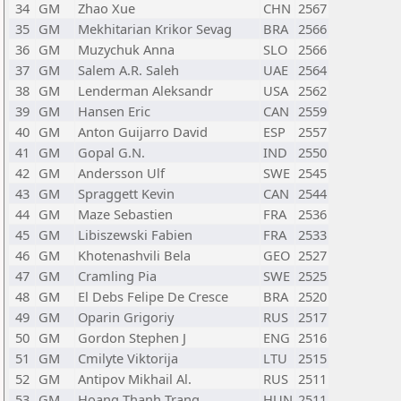
34
GM
Zhao Xue
CHN
2567
35
GM
Mekhitarian Krikor Sevag
BRA
2566
36
GM
Muzychuk Anna
SLO
2566
37
GM
Salem A.R. Saleh
UAE
2564
38
GM
Lenderman Aleksandr
USA
2562
39
GM
Hansen Eric
CAN
2559
40
GM
Anton Guijarro David
ESP
2557
41
GM
Gopal G.N.
IND
2550
42
GM
Andersson Ulf
SWE
2545
43
GM
Spraggett Kevin
CAN
2544
44
GM
Maze Sebastien
FRA
2536
45
GM
Libiszewski Fabien
FRA
2533
46
GM
Khotenashvili Bela
GEO
2527
47
GM
Cramling Pia
SWE
2525
48
GM
El Debs Felipe De Cresce
BRA
2520
49
GM
Oparin Grigoriy
RUS
2517
50
GM
Gordon Stephen J
ENG
2516
51
GM
Cmilyte Viktorija
LTU
2515
52
GM
Antipov Mikhail Al.
RUS
2511
53
GM
Hoang Thanh Trang
HUN
2511