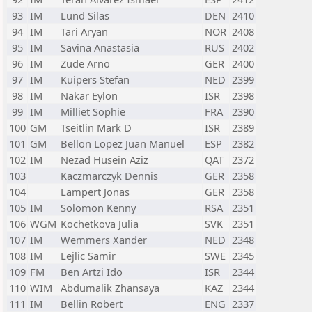
93
IM
Lund Silas
DEN
2410
94
IM
Tari Aryan
NOR
2408
95
IM
Savina Anastasia
RUS
2402
96
IM
Zude Arno
GER
2400
97
IM
Kuipers Stefan
NED
2399
98
IM
Nakar Eylon
ISR
2398
99
IM
Milliet Sophie
FRA
2390
100
GM
Tseitlin Mark D
ISR
2389
101
GM
Bellon Lopez Juan Manuel
ESP
2382
102
IM
Nezad Husein Aziz
QAT
2372
103
Kaczmarczyk Dennis
GER
2358
104
Lampert Jonas
GER
2358
105
IM
Solomon Kenny
RSA
2351
106
WGM
Kochetkova Julia
SVK
2351
107
IM
Wemmers Xander
NED
2348
108
IM
Lejlic Samir
SWE
2345
109
FM
Ben Artzi Ido
ISR
2344
110
WIM
Abdumalik Zhansaya
KAZ
2344
111
IM
Bellin Robert
ENG
2337