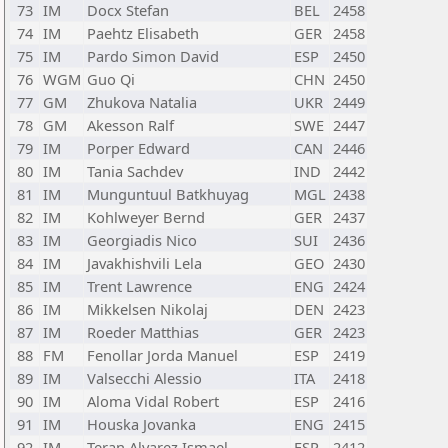
73
IM
Docx Stefan
BEL
2458
74
IM
Paehtz Elisabeth
GER
2458
75
IM
Pardo Simon David
ESP
2450
76
WGM
Guo Qi
CHN
2450
77
GM
Zhukova Natalia
UKR
2449
78
GM
Akesson Ralf
SWE
2447
79
IM
Porper Edward
CAN
2446
80
IM
Tania Sachdev
IND
2442
81
IM
Munguntuul Batkhuyag
MGL
2438
82
IM
Kohlweyer Bernd
GER
2437
83
IM
Georgiadis Nico
SUI
2436
84
IM
Javakhishvili Lela
GEO
2430
85
IM
Trent Lawrence
ENG
2424
86
IM
Mikkelsen Nikolaj
DEN
2423
87
IM
Roeder Matthias
GER
2423
88
FM
Fenollar Jorda Manuel
ESP
2419
89
IM
Valsecchi Alessio
ITA
2418
90
IM
Aloma Vidal Robert
ESP
2416
91
IM
Houska Jovanka
ENG
2415
92
IM
Teran Alvarez Ismael
ESP
2412