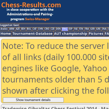
Logged on: Gast
Arabic
ARM
AZE
BIH
BUL
CAT
CHN
CRO
CZE
DEN
ENG
ESP
FAI
FIN
FRA
GER
GRE
INA
I
Home
Tournament-Database
AUT championship
Pictures
F
Note: To reduce the server 
of all links (daily 100.000 s
engines like Google, Yahoo a
tournaments older than 5 d
shown after clicking the fo
Tradewise Gibraltar Chess Festival 2014 - Ma