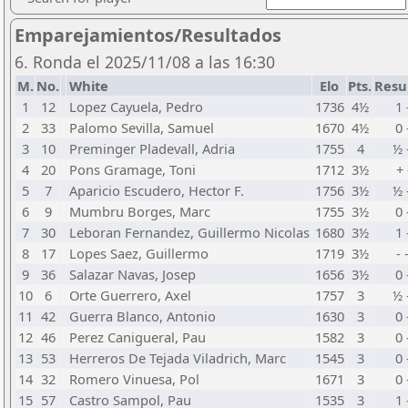
Emparejamientos/Resultados
6. Ronda el 2025/11/08 a las 16:30
M.
No.
White
Elo
Pts.
Resu
1
12
Lopez Cayuela, Pedro
1736
4½
1 
2
33
Palomo Sevilla, Samuel
1670
4½
0 
3
10
Preminger Pladevall, Adria
1755
4
½ 
4
20
Pons Gramage, Toni
1712
3½
+ 
5
7
Aparicio Escudero, Hector F.
1756
3½
½ 
6
9
Mumbru Borges, Marc
1755
3½
0 
7
30
Leboran Fernandez, Guillermo Nicolas
1680
3½
1 
8
17
Lopes Saez, Guillermo
1719
3½
- 
9
36
Salazar Navas, Josep
1656
3½
0 
10
6
Orte Guerrero, Axel
1757
3
½ 
11
42
Guerra Blanco, Antonio
1630
3
0 
12
46
Perez Canigueral, Pau
1582
3
0 
13
53
Herreros De Tejada Viladrich, Marc
1545
3
0 
14
32
Romero Vinuesa, Pol
1671
3
0 
15
57
Castro Sampol, Pau
1535
3
1 