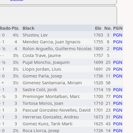
ltado
Pts.
Black
Elo
No.
PGN
- 0
4½
Shustov, Lev
1763
3
PGN
- 1
4
Mendez Garcia, Juan Ignacio
1755
8
PGN
- ½
4
Rolon Arguello, Guillermo Nicolas
1809
2
PGN
- -
3½
Costa Trave, Jaume
1757
5
- ½
3½
Pujal Moncho, Joaquim
1699
25
PGN
- 1
3½
Llopis Jordan, Lluis
1691
29
PGN
- 0
3½
Gomez Parla, Josep
1736
11
PGN
- +
3½
Gimenez Santamaria, Miriam
1520
58
- 1
3
Sastre Colil, Jordi
1714
19
PGN
- ½
3
Preminger Montalban, Marc
1700
77
PGN
- 1
3
Tortosa Moros, Joan
1710
21
PGN
- 1
3
Pascual Gonzalez-Novelles, David
1701
23
PGN
- 1
3
Herrerias Gonzalez, Andreu
1673
31
PGN
- 1
3
Gomez Kunz, Tarik Marti
1625
43
PGN
- 0
2½
Roca Llorca, Josep
1726
14
PGN