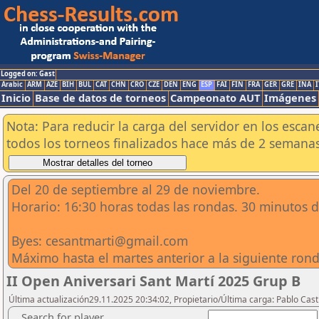
Logged on: Gast
Arabic
ARM
AZE
BIH
BUL
CAT
CHN
CRO
CZE
DEN
ENG
ESP
FAI
FIN
FRA
GER
GRE
INA
I
Inicio
Base de datos de torneos
Campeonato AUT
Imágenes
Nota: Para reducir la carga del servidor en los esc
todos los torneos finalizados hace más de 2 semanas
Del 20 de septiembre al 29 de noviembre.
Horario: 16:30 horas todas las rondas. 30 minutos 
Byes: cesantmarti@gmail.com
Máximo hasta el martes anterior a la siguiente rond
II Open Aniversari Sant Martí 2025 Grup B
Última actualización29.11.2025 20:34:02, Propietario/Última carga: Pablo Casti
Search for player