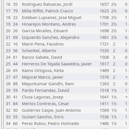
16
35
Rodriguez Batuecas, Jordi
1657
2½
0 
17
79
Milla Riffet, Patrick Cracco
1625
2½
0 
18
22
Esteban Lupianez, Jose Miguel
1708
2½
1 
19
24
Hinarejos Montano, Andres
1701
2½
1 
20
26
Garcia Miralles, Eduard
1698
2½
1 
21
69
Izquierdo Sanchez, Alejandro
1461
2½
0 
22
16
Marin Pena, Faustino
1721
2
1 
23
56
Schenkel, Alberto
1535
2
0 
24
61
Banzo Sabate, David
1508
2
0 
25
44
Herreros De Tejada Saavedra, Javier
1617
2
0 
26
65
Kamo Ortigosa, Keita
1489
2
1 
27
47
Majoral Marco, Javier
1576
2
+ 
28
88
Mayurkumar Gandhi, Ram
1263
2
0 
29
59
Pardo Fernandez, David
1518
1½
1 
30
41
Clusa Lagunas, Josep
1641
1½
+ 
31
84
Merlos Contreras, Cesar
1411
1½
1 
32
50
Gutierrez Caspe, Juan Antonio
1569
1½
1 
33
55
Guitart Sanchis, Enric
1536
1½
1 
34
66
Perez Rubio, Pedro Holmedo
1486
1½
1 