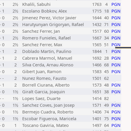
- 1
2½
Khalili, Sabuhi
1763
4
PGN
- 1
2½
Escolano Bobkov, Alex
1715
18
PGN
- 0
2½
Jimenez Perez, Victor Javier
1644
40
PGN
- 0
2½
Harutyunyan Grigoryan, Rafael
1432
71
PGN
- 0
2½
Sanchez Ferrer, Jan
1517
60
PGN
- 1
2½
Romero Funieles, Rafael
1667
34
PGN
- 0
2½
Sanchez Ferrer, Max
1565
51
PGN
- 1
2
Doblado Martin, Paulino
1844
1
PGN
- 1
2
Cabrera Marmol, Manuel
1692
28
PGN
- 1
2
Silva Cerda, Arnau Alonso
1466
68
PGN
- 0
2
Gibert Juan, Ramon
1583
45
PGN
- -
2
Nunez Romeo, Fausto
1501
62
- 1
2
Borrell Ciurana, Alberto
1573
48
PGN
- 0
1½
Giralt Garcia, Joaquin
1651
38
PGN
- -
1½
Lopes Saez, Duarte
1414
82
- 0
1½
Sanchez Coves, Joan Josep
1571
49
PGN
- 0
1½
Bermejo Cuadra, Roberto
1406
74
PGN
- 0
1½
Escobar Figueroa, Maricela
1401
75
PGN
- 0
1
Toscano Gaviria, Mateo
1497
64
PGN