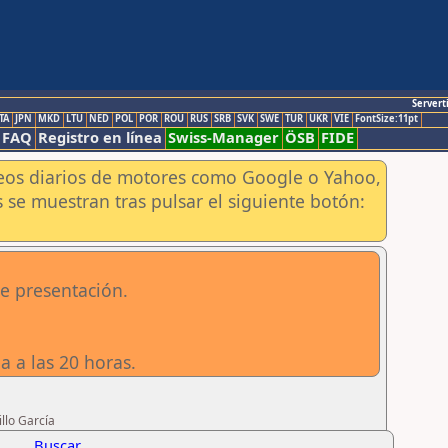
Servert
TA
JPN
MKD
LTU
NED
POL
POR
ROU
RUS
SRB
SVK
SWE
TUR
UKR
VIE
FontSize:11pt
FAQ
Registro en línea
Swiss-Manager
ÖSB
FIDE
aneos diarios de motores como Google o Yahoo,
 se muestran tras pulsar el siguiente botón:
de presentación.
a a las 20 horas.
llo García
Buscar