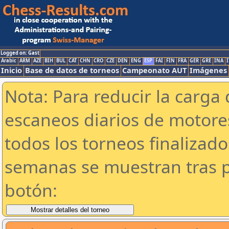
Logged on: Gast
Arabic
ARM
AZE
BIH
BUL
CAT
CHN
CRO
CZE
DEN
ENG
ESP
FAI
FIN
FRA
GER
GRE
INA
I
Inicio
Base de datos de torneos
Campeonato AUT
Imágenes
Nota: Para reducir la carga 
escaneos diarios de motor
todos los torneos finalizad
semanas se muestran tras p
botón: