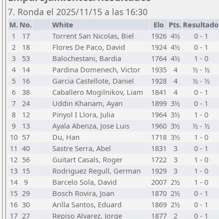
7. Ronda el 2025/11/15 a las 16:30
M.
No.
White
Elo
Pts.
Resultado
1
17
Torrent San Nicolas, Biel
1926
4½
0 - 1
2
18
Flores De Paco, David
1924
4½
0 - 1
3
53
Balochestani, Bardia
1764
4½
1 - 0
4
14
Pardina Domenech, Victor
1935
4
½ - ½
5
16
Garcia Castellote, Daniel
1928
4
½ - ½
6
38
Caballero Mogilnikov, Liam
1841
4
0 - 1
7
24
Uddin Khanam, Ayan
1899
3½
0 - 1
8
12
Pinyol I Llora, Julia
1964
3½
1 - 0
9
13
Ayala Abenza, Jose Luis
1960
3½
½ - ½
10
57
Du, Han
1718
3½
1 - 0
11
40
Sastre Serra, Abel
1831
3
0 - 1
12
56
Guitart Casals, Roger
1722
3
1 - 0
13
15
Rodriguez Regull, German
1929
3
1 - 0
14
9
Barcelo Sola, David
2007
2½
1 - 0
15
29
Bosch Rovira, Joan
1870
2½
0 - 1
16
30
Arilla Santos, Eduard
1869
2½
0 - 1
17
27
Repiso Alvarez, Jorge
1877
2
0 - 1