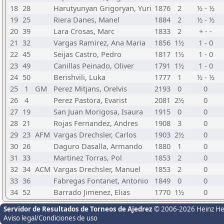
18
28
Harutyunyan Grigoryan, Yuri
1876
2
½ - ½
19
25
Riera Danes, Manel
1884
2
½ - ½
20
39
Lara Crosas, Marc
1833
2
+ - -
21
32
Vargas Ramirez, Ana Maria
1856
1½
1 - 0
22
45
Seijas Castro, Pedro
1817
1½
1 - 0
23
49
Canillas Peinado, Oliver
1791
1½
1 - 0
24
50
Berishvili, Luka
1777
1
½ - ½
25
1
GM
Perez Mitjans, Orelvis
2193
0
0
26
4
Perez Pastora, Evarist
2081
2½
0
27
19
San Juan Morigosa, Isaura
1915
0
0
28
21
Rojas Fernandez, Andres
1908
3
0
29
23
AFM
Vargas Drechsler, Carlos
1903
2½
0
30
26
Daguro Dasalla, Armando
1880
1
0
31
33
Martinez Torras, Pol
1853
2
0
32
34
ACM
Vargas Drechsler, Manuel
1853
2
0
33
36
Fabregas Fontanet, Antonio
1849
0
0
34
52
Barrado Jimenez, Elias
1770
1½
0
Servidor de Resultados de Torneos de Ajedrez
© 2006-2026 Heinz H
Aviso legal/Condiciones de uso