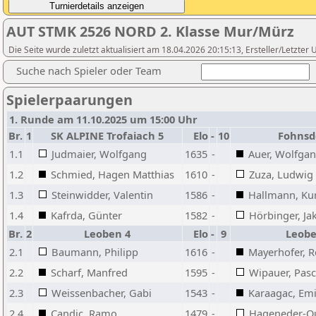
AUT STMK 2526 NORD 2. Klasse Mur/Mürz
Die Seite wurde zuletzt aktualisiert am 18.04.2026 20:15:13, Ersteller/Letzter
Suche nach Spieler oder Team
Spielerpaarungen
1. Runde am 11.10.2025 um 15:00 Uhr
Br.
1
SK ALPINE Trofaiach 5
Elo
-
10
Fohnsd
1.1
Judmaier, Wolfgang
1635
-
Auer, Wolfga
1.2
Schmied, Hagen Matthias
1610
-
Zuza, Ludwig
1.3
Steinwidder, Valentin
1586
-
Hallmann, Ku
1.4
Kafrda, Günter
1582
-
Hörbinger, Ja
Br.
2
Leoben 4
Elo
-
9
Leobe
2.1
Baumann, Philipp
1616
-
Mayerhofer, R
2.2
Scharf, Manfred
1595
-
Wipauer, Pasc
2.3
Weissenbacher, Gabi
1543
-
Karaagac, Emi
2.4
Candic, Ramo
1479
-
Hageneder-Qu