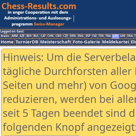
Logged on: Gast
Arabic
ARM
AZE
BIH
BUL
CAT
CHN
CRO
CZE
DEN
ENG
ESP
FAI
FIN
FRA
GER
GRE
INA
I
Home
TurnierDB
Meisterschaft
Foto-Galerie
Meldekartei
El
Hinweis: Um die Serverbel
tägliche Durchforsten aller 
Seiten und mehr) von Goog
reduzieren, werden bei alle
seit 5 Tagen beendet sind d
folgenden Knopf angezeigt