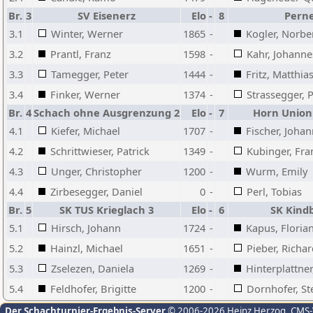
Br.
3
SV Eisenerz
Elo
-
8
Pern
3.1
Winter, Werner
1865
-
Kogler, Norbe
3.2
Prantl, Franz
1598
-
Kahr, Johanne
3.3
Tamegger, Peter
1444
-
Fritz, Matthia
3.4
Finker, Werner
1374
-
Strassegger, 
Br.
4
Schach ohne Ausgrenzung 2
Elo
-
7
Horn Union
4.1
Kiefer, Michael
1707
-
Fischer, Joha
4.2
Schrittwieser, Patrick
1349
-
Kubinger, Fra
4.3
Unger, Christopher
1200
-
Wurm, Emily
4.4
Zirbesegger, Daniel
0
-
Perl, Tobias
Br.
5
SK TUS Krieglach 3
Elo
-
6
SK Kind
5.1
Hirsch, Johann
1724
-
Kapus, Floria
5.2
Hainzl, Michael
1651
-
Pieber, Richa
5.3
Zselezen, Daniela
1269
-
Hinterplattne
5.4
Feldhofer, Brigitte
1200
-
Dornhofer, St
Der Schachturnier-Ergebnis-Server
© 2006-2026 Heinz Herzog
, CMS