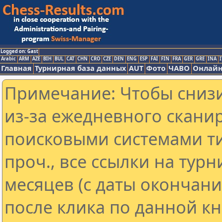
Logged on: Gast
Arabic
ARM
AZE
BIH
BUL
CAT
CHN
CRO
CZE
DEN
ENG
ESP
FAI
FIN
FRA
GER
GRE
INA
I
Главная
Турнирная база данных
AUT
Фото
ЧАВО
Онлайн
Примечание: Чтобы снизи
из-за ежедневного скани
поисковыми системами ти
проч., все ссылки на тур
месяцев (с даты окончан
после клика по данной кн