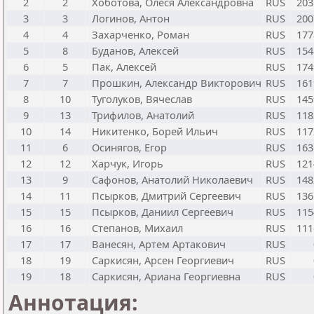
2
2
Хоботова, Олеся Александровна
RUS
203
3
3
Логинов, Антон
RUS
200
4
4
Захарченко, Роман
RUS
177
5
8
Буданов, Алексей
RUS
154
6
5
Пак, Алексей
RUS
174
7
7
Прошкин, Александр Викторович
RUS
161
8
10
Туголуков, Вячеслав
RUS
145
9
13
Трифилов, Анатолий
RUS
118
10
14
Никитенко, Борей Ильич
RUS
117
11
6
Осинягов, Егор
RUS
163
12
12
Харчук, Игорь
RUS
121
13
9
Сафонов, Анатолий Николаевич
RUS
148
14
11
Псырков, Дмитрий Сергеевич
RUS
136
15
15
Псырков, Даниил Сергеевич
RUS
115
16
16
Степанов, Михаил
RUS
111
17
17
Ванесян, Артем Артакович
RUS
18
19
Саркисян, Арсен Георгиевич
RUS
19
18
Саркисян, Ариана Георгиевна
RUS
Аннотация: