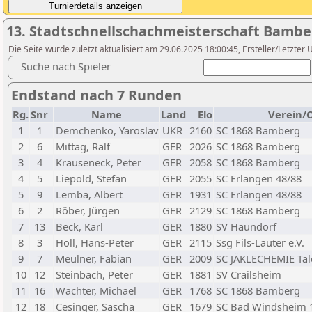
13. Stadtschnellschachmeisterschaft Bambe
Die Seite wurde zuletzt aktualisiert am 29.06.2025 18:00:45, Ersteller/Letzt
Suche nach Spieler
Endstand nach 7 Runden
Rg.
Snr
Name
Land
Elo
Verein/
1
1
Demchenko, Yaroslav
UKR
2160
SC 1868 Bamberg
2
6
Mittag, Ralf
GER
2026
SC 1868 Bamberg
3
4
Krauseneck, Peter
GER
2058
SC 1868 Bamberg
4
5
Liepold, Stefan
GER
2055
SC Erlangen 48/88
5
9
Lemba, Albert
GER
1931
SC Erlangen 48/88
6
2
Röber, Jürgen
GER
2129
SC 1868 Bamberg
7
13
Beck, Karl
GER
1880
SV Haundorf
8
3
Holl, Hans-Peter
GER
2115
Ssg Fils-Lauter e.V.
9
7
Meulner, Fabian
GER
2009
SC JÄKLECHEMIE Tal
10
12
Steinbach, Peter
GER
1881
SV Crailsheim
11
16
Wachter, Michael
GER
1768
SC 1868 Bamberg
12
18
Cesinger, Sascha
GER
1679
SC Bad Windsheim 1