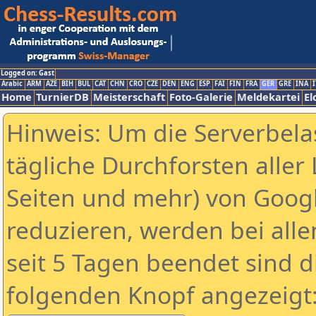
Logged on: Gast
Arabic
ARM
AZE
BIH
BUL
CAT
CHN
CRO
CZE
DEN
ENG
ESP
FAI
FIN
FRA
GER
GRE
INA
I
Home
TurnierDB
Meisterschaft
Foto-Galerie
Meldekartei
El
Hinweis: Um die Serverbela
tägliche Durchforsten aller 
Seiten und mehr) von Goog
reduzieren, werden bei alle
seit 5 Tagen beendet sind d
folgenden Knopf angezeigt