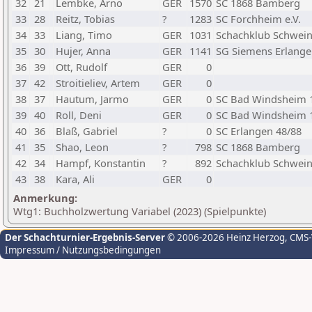
32
21
Lembke, Arno
GER
1570
SC 1868 Bamberg
33
28
Reitz, Tobias
?
1283
SC Forchheim e.V.
34
33
Liang, Timo
GER
1031
Schachklub Schweinf
35
30
Hujer, Anna
GER
1141
SG Siemens Erlangen
36
39
Ott, Rudolf
GER
0
37
42
Stroitieliev, Artem
GER
0
38
37
Hautum, Jarmo
GER
0
SC Bad Windsheim 1
39
40
Roll, Deni
GER
0
SC Bad Windsheim 1
40
36
Blaß, Gabriel
?
0
SC Erlangen 48/88
41
35
Shao, Leon
?
798
SC 1868 Bamberg
42
34
Hampf, Konstantin
?
892
Schachklub Schweinf
43
38
Kara, Ali
GER
0
Anmerkung:
Wtg1: Buchholzwertung Variabel (2023) (Spielpunkte)
Der Schachturnier-Ergebnis-Server
© 2006-2026 Heinz Herzog
, CMS
Impressum / Nutzungsbedingungen