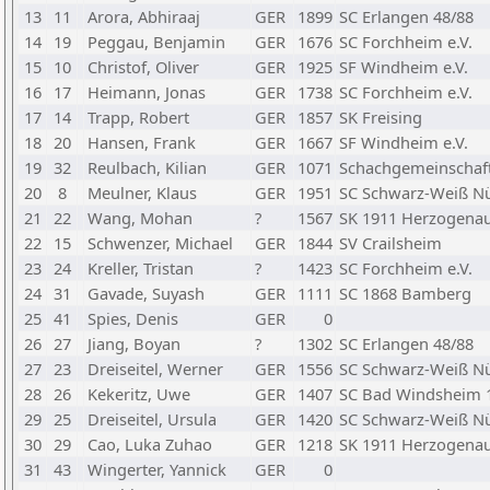
13
11
Arora, Abhiraaj
GER
1899
SC Erlangen 48/88
14
19
Peggau, Benjamin
GER
1676
SC Forchheim e.V.
15
10
Christof, Oliver
GER
1925
SF Windheim e.V.
16
17
Heimann, Jonas
GER
1738
SC Forchheim e.V.
17
14
Trapp, Robert
GER
1857
SK Freising
18
20
Hansen, Frank
GER
1667
SF Windheim e.V.
19
32
Reulbach, Kilian
GER
1071
Schachgemeinschaft
20
8
Meulner, Klaus
GER
1951
SC Schwarz-Weiß N
21
22
Wang, Mohan
?
1567
SK 1911 Herzogenau
22
15
Schwenzer, Michael
GER
1844
SV Crailsheim
23
24
Kreller, Tristan
?
1423
SC Forchheim e.V.
24
31
Gavade, Suyash
GER
1111
SC 1868 Bamberg
25
41
Spies, Denis
GER
0
26
27
Jiang, Boyan
?
1302
SC Erlangen 48/88
27
23
Dreiseitel, Werner
GER
1556
SC Schwarz-Weiß N
28
26
Kekeritz, Uwe
GER
1407
SC Bad Windsheim 1
29
25
Dreiseitel, Ursula
GER
1420
SC Schwarz-Weiß N
30
29
Cao, Luka Zuhao
GER
1218
SK 1911 Herzogenau
31
43
Wingerter, Yannick
GER
0