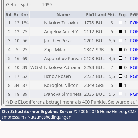
Geburtsjahr
1989
Rd.
Br.
Snr
Name
EloI
Land
Pkt.
Erg.
PG
1
13
134
Nikolov Zdravko
1778
BUL
3
1
PG
2
13
75
Angelov Angel Y.
2112
BUL
5
1
PG
3
10
56
Janchev Petar
2201
BUL
5,5
1
PG
4
5
25
Zajic Milan
2347
SRB
6
0
PG
5
16
69
Asparuhov Parvan
2128
BUL
4,5
1
PG
6
10
39
WGM
Nikolova Adriana
2293
BUL
7
0
PG
7
17
52
Ilchov Rosen
2232
BUL
5,5
0
PG
8
34
87
Koroglou Viktor
2049
GRE
5
1
9
18
89
Ivanova Simoneta
2035
BUL
5,5
1
PG
*) Die ELodifferenz beträgt mehr als 400 Punkte. Sie wurde auf
Der Schachturnier-Ergebnis-Server
© 2006-2026 Heinz Herzog
, CMS
Impressum / Nutzungsbedingungen