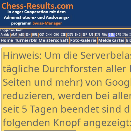
Logged on: Gast
Arabic
ARM
AZE
BIH
BUL
CAT
CHN
CRO
CZE
DEN
ENG
ESP
FAI
FIN
FRA
GER
GRE
INA
I
Home
TurnierDB
Meisterschaft
Foto-Galerie
Meldekartei
El
Hinweis: Um die Serverbela
tägliche Durchforsten aller 
Seiten und mehr) von Goog
reduzieren, werden bei alle
seit 5 Tagen beendet sind d
folgenden Knopf angezeigt