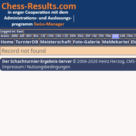
Logged on: Gast
Arabic
ARM
AZE
BIH
BUL
CAT
CHN
CRO
CZE
DEN
ENG
ESP
FAI
FIN
FRA
GER
GRE
INA
I
Home
TurnierDB
Meisterschaft
Foto-Galerie
Meldekartei
El
Record not found
Der Schachturnier-Ergebnis-Server
© 2006-2026 Heinz Herzog
, CMS
Impressum / Nutzungsbedingungen