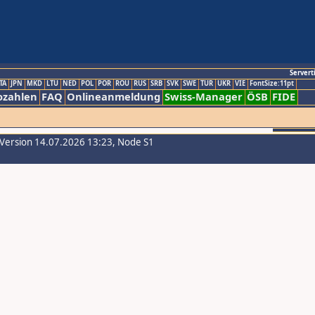
Servert
TA
JPN
MKD
LTU
NED
POL
POR
ROU
RUS
SRB
SVK
SWE
TUR
UKR
VIE
FontSize:11pt
ozahlen
FAQ
Onlineanmeldung
Swiss-Manager
ÖSB
FIDE
-Version 14.07.2026 13:23, Node S1