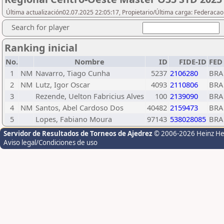
Última actualización02.07.2025 22:05:17, Propietario/Última carga: Federaca
Search for player
Ranking inicial
No.
Nombre
ID
FIDE-ID
FED
1
NM
Navarro, Tiago Cunha
5237
2106280
BRA
2
NM
Lutz, Igor Oscar
4093
2110806
BRA
3
Rezende, Uelton Fabricius Alves
100
2139090
BRA
4
NM
Santos, Abel Cardoso Dos
40482
2159473
BRA
5
Lopes, Fabiano Moura
97143
538028085
BRA
Servidor de Resultados de Torneos de Ajedrez
© 2006-2026 Heinz H
Aviso legal/Condiciones de uso