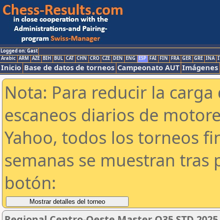
Logged on: Gast
Arabic
ARM
AZE
BIH
BUL
CAT
CHN
CRO
CZE
DEN
ENG
ESP
FAI
FIN
FRA
GER
GRE
INA
I
Inicio
Base de datos de torneos
Campeonato AUT
Imágenes
Nota: Para reducir la carga 
escaneos diarios de motor
Yahoo, todos los torneos f
semanas se muestran tras p
botón:
Regional Centro-Oeste Master O35 STD 2025