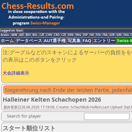
Logged on: Gast
Arabic
ARM
AZE
BIH
BUL
CAT
CHN
CRO
CZE
DEN
ENG
ESP
FAI
FIN
FRA
GER
GRE
INA
I
ホーム
データベース
AUT選手権
写真集
FAQ
エントリー
Swiss
注:グーグルなどのスキャンによるサーバーの負担をを
の表示はこのボタンをクリック
大会詳細表示
Siegerehrung nach Ende der letzten Partie, jedenfall
Halleiner Kelten Schachopen 2026
最終更新日26.06.2026 17:18:06, Creator: Schachklub Hallein,Last Upload: Dipl.
Search for player
スタート順位リスト