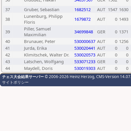
37
Gruber, Sebastian
1682512
AUT
1547
1630
Lunenburg, Philipp
38
1679872
AUT
0
1493
Floris
Piller, Samuel
39
34699848
GER
0
1371
Maximilian
40
Brunauer, Peter
530000637
AUT
0
1256
41
Jurda, Erika
530020441
AUT
0
0
42
Klimitschek, Walter Dr.
530020573
AUT
0
0
43
Latschen, Wolfgang
533071233
GER
0
0
44
Maydell, Doris
530019303
AUT
0
0
チェス大会結果サーバー
© 2006-2026 Heinz Herzog
, CMS-Version 14.07
サイトポリシー