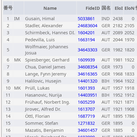
番号
国名
Name
FideID
EloI
EloN
1
IM
Gusain, Himal
5033861
IND
2438
0
2
Stadler, Alexander
24683604
GER
2182
2105
3
Schirmbeck, Hannes DI.
1604201
AUT
2089
2052
4
Pedevilla, Luis
1663194
AUT
2044
1970
Wolfmaier, Johannes
5
34643303
GER
1982
1820
Josua
6
MK
Spiesberger, Gerhard
1609939
AUT
1981
1922
7
Chua, Daniel James
34608354
GER
1973
0
8
Lange, Fynn Jeremy
34616365
GER
1968
1833
9
Halilovic, Husejin
14401320
BIH
1964
1922
10
MK
Prüll, Lukas
1601393
AUT
1957
1918
11
Hasanovic, Nurija
14403951
BIH
1952
1912
12
Frühauf, Norbert Ing.
1605259
AUT
1921
1871
13
Jirovec, Alfred Dr.
1613707
AUT
1921
1908
14
Öttl, Florian
1687719
AUT
1895
1786
15
Sommer, Stefan
1271832
GER
1895
0
16
Mazatis, Benjamin
34601457
GER
1885
0