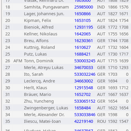
17
Vlasak, Reinhard Dr.
1603000
AUT
1868
1829
18
Samhita, Pungavanam
25985000
IND
1866
1576
19
Lager, Johannes Jun.
1650866
AUT
1827
1671
20
Kipman, Felix
1653105
AUT
1824
1754
21
Bieniok, Alfred
12931195
GER
1772
1708
22
Kellner, Nikolaus
1642065
AUT
1755
1656
23
Breu, Alfons
16230361
GER
1744
1708
24
Kuttnig, Roland
1610627
AUT
1732
1604
25
Putz, Lukas
1688421
AUT
1730
1717
26
AFM
Tonn, Dominik
530003245
AUT
1715
1639
27
Merle, Atreyu Lukas
34670033
GER
1710
1293
28
Ito, Sarah
533032246
GER
1703
0
29
Leclercq, Andre
34663002
GER
1694
0
30
Herlt, Klaus
12915548
GER
1693
1712
31
Bräuer, Mario
1652702
AUT
1667
1637
32
Zhu, Yuncheng
533065152
GER
1654
0
33
Zwingenberger, Lukas
1658484
AUT
1622
1654
34
Merle, Alexander Dr.
533033846
GER
1598
0
35
Iliescu, Matei-Ioan
42219140
ROU
1592
1547
36
Uluduez, Hakan
34637567
GER
1562
0