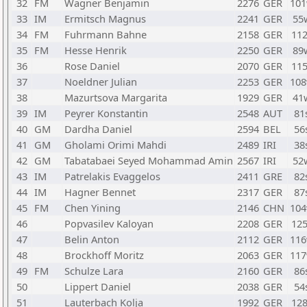
32
FM
Wagner Benjamin
2276
GER
10
33
IM
Ermitsch Magnus
2241
GER
55
34
FM
Fuhrmann Bahne
2158
GER
11
35
FM
Hesse Henrik
2250
GER
89
36
Rose Daniel
2070
GER
11
37
Noeldner Julian
2253
GER
10
38
Mazurtsova Margarita
1929
GER
41
39
IM
Peyrer Konstantin
2548
AUT
81
40
GM
Dardha Daniel
2594
BEL
56
41
GM
Gholami Orimi Mahdi
2489
IRI
38
42
GM
Tabatabaei Seyed Mohammad Amin
2567
IRI
52
43
IM
Patrelakis Evaggelos
2411
GRE
82
44
IM
Hagner Bennet
2317
GER
87
45
FM
Chen Yining
2146
CHN
10
46
Popvasilev Kaloyan
2208
GER
12
47
Belin Anton
2112
GER
11
48
Brockhoff Moritz
2063
GER
11
49
FM
Schulze Lara
2160
GER
86
50
Lippert Daniel
2038
GER
54
51
Lauterbach Kolja
1992
GER
12