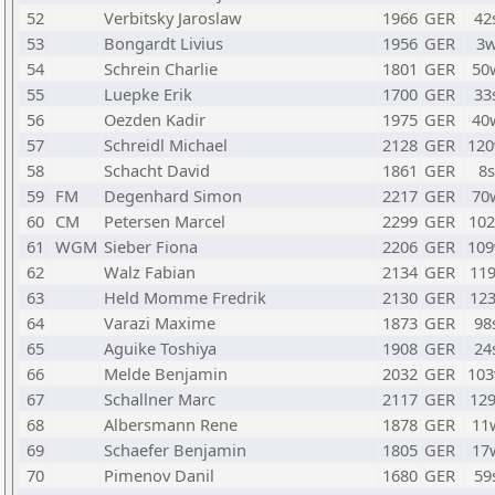
52
Verbitsky Jaroslaw
1966
GER
42
53
Bongardt Livius
1956
GER
3
54
Schrein Charlie
1801
GER
50
55
Luepke Erik
1700
GER
33
56
Oezden Kadir
1975
GER
40
57
Schreidl Michael
2128
GER
12
58
Schacht David
1861
GER
8
59
FM
Degenhard Simon
2217
GER
70
60
CM
Petersen Marcel
2299
GER
10
61
WGM
Sieber Fiona
2206
GER
10
62
Walz Fabian
2134
GER
11
63
Held Momme Fredrik
2130
GER
12
64
Varazi Maxime
1873
GER
98
65
Aguike Toshiya
1908
GER
24
66
Melde Benjamin
2032
GER
10
67
Schallner Marc
2117
GER
12
68
Albersmann Rene
1878
GER
11
69
Schaefer Benjamin
1805
GER
17
70
Pimenov Danil
1680
GER
59