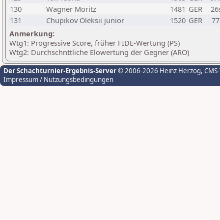
130
Wagner Moritz
1481
GER
26
131
Chupikov Oleksii junior
1520
GER
77
Anmerkung:
Wtg1: Progressive Score, früher FIDE-Wertung (PS)
Wtg2: Durchschnttliche Elowertung der Gegner (ARO)
Der Schachturnier-Ergebnis-Server
© 2006-2026 Heinz Herzog
, CMS
Impressum / Nutzungsbedingungen