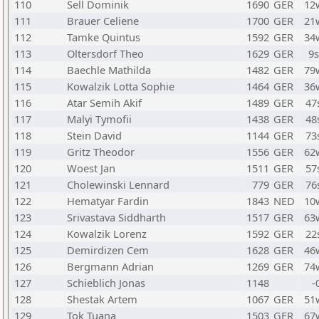
110
Sell Dominik
1690
GER
12
111
Brauer Celiene
1700
GER
21
112
Tamke Quintus
1592
GER
34
113
Oltersdorf Theo
1629
GER
9
114
Baechle Mathilda
1482
GER
79
115
Kowalzik Lotta Sophie
1464
GER
36
116
Atar Semih Akif
1489
GER
47
117
Malyi Tymofii
1438
GER
48
118
Stein David
1144
GER
73
119
Gritz Theodor
1556
GER
62
120
Woest Jan
1511
GER
57
121
Cholewinski Lennard
779
GER
76
122
Hematyar Fardin
1843
NED
10
123
Srivastava Siddharth
1517
GER
63
124
Kowalzik Lorenz
1592
GER
22
125
Demirdizen Cem
1628
GER
46
126
Bergmann Adrian
1269
GER
74
127
Schieblich Jonas
1148
-
128
Shestak Artem
1067
GER
51
129
Tok Tuana
1503
GER
67