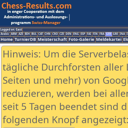
Logged on: Gast
Arabic
ARM
AZE
BIH
BUL
CAT
CHN
CRO
CZE
DEN
ENG
ESP
FAI
FIN
FRA
GER
GRE
INA
I
Home
TurnierDB
Meisterschaft
Foto-Galerie
Meldekartei
El
Hinweis: Um die Serverbela
tägliche Durchforsten aller 
Seiten und mehr) von Goog
reduzieren, werden bei alle
seit 5 Tagen beendet sind d
folgenden Knopf angezeigt