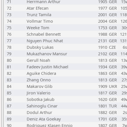
71
Herrmann Arthur
1905
GER
15
72
Atar Efecan
1977
GER
10
73
Trunz Tamila
2001
GER
11
74
Vollmar Timo
2004
GER
12
75
Weeke Tom
1753
GER
30
76
Schnabel Bennett
1988
GER
12
77
Nguyen Phuc Nhat
2131
GER
13
78
Dubsky Lukas
1910
CZE
6
79
Mukazhanov Mansur
2102
GER
11
80
Gerull Noah
1813
GER
13
81
Fadeev Justin Michael
1934
GER
39
82
Aguike Chidera
1863
GER
43
83
Zhang Onno
1813
GER
27
84
Makarov Glib
1909
UKR
25
85
Jiron Valerio
1817
GER
29
86
Sobotka Jakub
1620
GER
49
87
Sahinoglu Cinar
1801
TUR
44
88
Dodul Arthur
1882
GER
2
89
Deniz Ata Goekay
1701
GER
35
90
Rodriguez Klasen Ennio
1807
GER
7