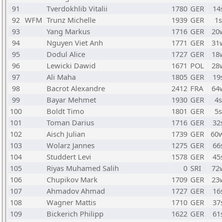
91
Tverdokhlib Vitalii
1780
GER
14
92
WFM
Trunz Michelle
1939
GER
1
93
Yang Markus
1716
GER
20
94
Nguyen Viet Anh
1771
GER
31
95
Dodul Alice
1727
GER
18
96
Lewicki Dawid
1671
POL
28
97
Ali Maha
1805
GER
19
98
Bacrot Alexandre
2412
FRA
64
99
Bayar Mehmet
1930
GER
4
100
Boldt Timo
1801
GER
5
101
Toman Darius
1716
GER
32
102
Aisch Julian
1739
GER
60
103
Wolarz Jannes
1275
GER
66
104
Studdert Levi
1578
GER
45
105
Riyas Muhamed Salih
0
SRI
72
106
Chupikov Mark
1709
GER
23
107
Ahmadov Ahmad
1727
GER
16
108
Wagner Mattis
1710
GER
37
109
Bickerich Philipp
1622
GER
61