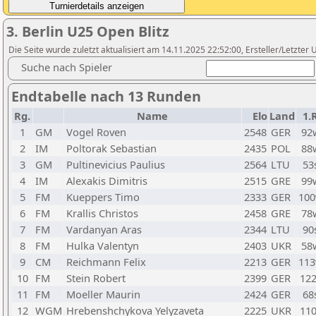
3. Berlin U25 Open Blitz
Die Seite wurde zuletzt aktualisiert am 14.11.2025 22:52:00, Ersteller/Letzte
Suche nach Spieler
Endtabelle nach 13 Runden
Rg.
Name
Elo
Land
1.
1
GM
Vogel Roven
2548
GER
92
2
IM
Poltorak Sebastian
2435
POL
88
3
GM
Pultinevicius Paulius
2564
LTU
53
4
IM
Alexakis Dimitris
2515
GRE
99
5
FM
Kueppers Timo
2333
GER
10
6
FM
Krallis Christos
2458
GRE
78
7
FM
Vardanyan Aras
2344
LTU
90
8
FM
Hulka Valentyn
2403
UKR
58
9
CM
Reichmann Felix
2213
GER
11
10
FM
Stein Robert
2399
GER
12
11
FM
Moeller Maurin
2424
GER
68
12
WGM
Hrebenshchykova Yelyzaveta
2225
UKR
11