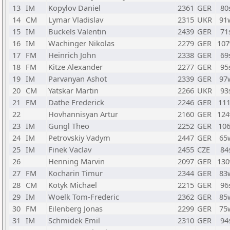
13
IM
Kopylov Daniel
2361
GER
80
14
CM
Lymar Vladislav
2315
UKR
91
15
IM
Buckels Valentin
2439
GER
71
16
IM
Wachinger Nikolas
2279
GER
10
17
FM
Heinrich John
2338
GER
69
18
FM
Kitze Alexander
2277
GER
95
19
IM
Parvanyan Ashot
2339
GER
97
20
CM
Yatskar Martin
2266
UKR
93
21
FM
Dathe Frederick
2246
GER
11
22
Hovhannisyan Artur
2160
GER
12
23
IM
Gungl Theo
2252
GER
10
24
IM
Petrovskiy Vadym
2447
GER
65
25
IM
Finek Vaclav
2455
CZE
84
26
Henning Marvin
2097
GER
13
27
FM
Kocharin Timur
2344
GER
83
28
CM
Kotyk Michael
2215
GER
96
29
IM
Woelk Tom-Frederic
2362
GER
85
30
FM
Eilenberg Jonas
2299
GER
75
31
IM
Schmidek Emil
2310
GER
94