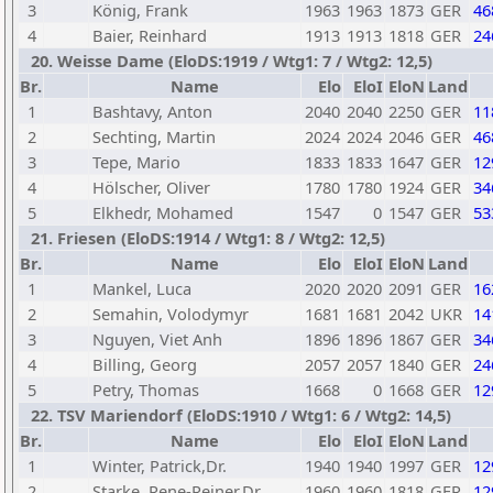
3
König, Frank
1963
1963
1873
GER
46
4
Baier, Reinhard
1913
1913
1818
GER
24
20. Weisse Dame (EloDS:1919 / Wtg1: 7 / Wtg2: 12,5)
Br.
Name
Elo
EloI
EloN
Land
1
Bashtavy, Anton
2040
2040
2250
GER
11
2
Sechting, Martin
2024
2024
2046
GER
46
3
Tepe, Mario
1833
1833
1647
GER
12
4
Hölscher, Oliver
1780
1780
1924
GER
34
5
Elkhedr, Mohamed
1547
0
1547
GER
53
21. Friesen (EloDS:1914 / Wtg1: 8 / Wtg2: 12,5)
Br.
Name
Elo
EloI
EloN
Land
1
Mankel, Luca
2020
2020
2091
GER
16
2
Semahin, Volodymyr
1681
1681
2042
UKR
14
3
Nguyen, Viet Anh
1896
1896
1867
GER
34
4
Billing, Georg
2057
2057
1840
GER
24
5
Petry, Thomas
1668
0
1668
GER
12
22. TSV Mariendorf (EloDS:1910 / Wtg1: 6 / Wtg2: 14,5)
Br.
Name
Elo
EloI
EloN
Land
1
Winter, Patrick,Dr.
1940
1940
1997
GER
12
2
Starke, Rene-Reiner,Dr.
1960
1960
1818
GER
12