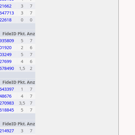
21662
3
7
647713
3
7
22618
0
0
FideID
Pkt.
Anz
935809
5
7
01920
2
6
03249
5
7
27699
4
6
678490
1,5
2
FideID
Pkt.
Anz
643397
1
7
48676
4
7
270983
3,5
7
618845
5
7
FideID
Pkt.
Anz
214927
3
7