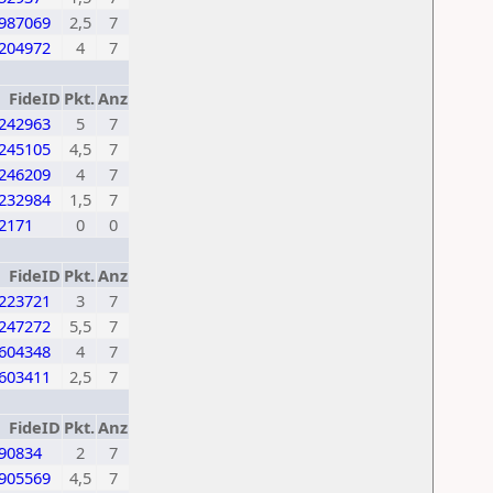
987069
2,5
7
204972
4
7
FideID
Pkt.
Anz
242963
5
7
245105
4,5
7
246209
4
7
232984
1,5
7
2171
0
0
FideID
Pkt.
Anz
223721
3
7
247272
5,5
7
604348
4
7
603411
2,5
7
FideID
Pkt.
Anz
90834
2
7
905569
4,5
7