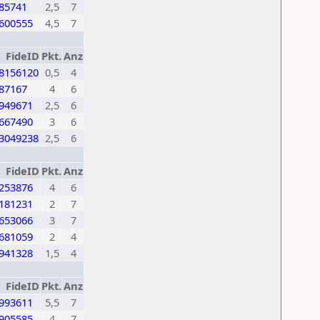
85741
2,5
7
600555
4,5
7
FideID
Pkt.
Anz
8156120
0,5
4
87167
4
6
949671
2,5
6
667490
3
6
3049238
2,5
6
FideID
Pkt.
Anz
253876
4
6
181231
2
7
653066
3
7
681059
2
4
941328
1,5
4
FideID
Pkt.
Anz
993611
5,5
7
905585
4
7