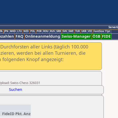
Servert
TA
JPN
MKD
LTU
NED
POL
POR
ROU
RUS
SRB
SVK
SWE
TUR
UKR
VIE
FontSize:11pt
ozahlen
FAQ
Onlineanmeldung
Swiss-Manager
ÖSB
FIDE
urchforsten aller Links (täglich 100.000
ieren, werden bei allen Turnieren, die
ch folgenden Knopf angezeigt:
r Upload: Swiss-Chess 326031
Suchen
FideID
Pkt.
Anz