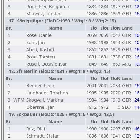
3
Rouditser, Benjamin
1884
1884
1927
GER
12
4
Miowitz, Torsten
1886
1886
1849
GER
16
17. Königsjäger (EloDS:1950 / Wtg1: 8 / Wtg2: 15)
Br.
Name
Elo
EloI
EloN
Land
1
Rose, Daniel
2059
2059
2047
GER
16
2
Sohr, Jim
1998
1998
1944
GER
16
3
Abed, Rashid
1862
1862
1829
GER
16
4
Rose, Torsten
1881
1881
1788
GER
16
5
Rusell, Octavio Ivan
1849
1849
1663
ARG
19
18. Sfr Berlin (EloDS:1931 / Wtg1: 8 / Wtg2: 15)
Br.
Name
Elo
EloI
EloN
Land
1
Bender, Leon
2041
2041
2084
GER
16
2
Lindhauer, Thorben
1935
1935
2020
GER
16
3
WFM
Skogvall, Martina
1934
1934
1913
GER
24
4
Obersnel, Jan
1812
1812
0
SLO
14
19. Eckbauer (EloDS:1926 / Wtg1: 6 / Wtg2: 13,5)
Br.
Name
Elo
EloI
EloN
Land
1
Ritz, Olaf
1990
1990
2007
GER
46
2
Schmidt, Stefan
1836
1836
1941
GER
12