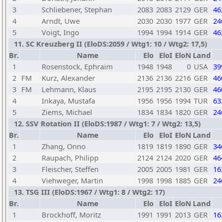
3
Schliebener, Stephan
2083
2083
2129
GER
46
4
Arndt, Uwe
2030
2030
1977
GER
24
5
Voigt, Ingo
1994
1994
1914
GER
46
11. SC Kreuzberg II (EloDS:2059 / Wtg1: 10 / Wtg2: 17,5)
Br.
Name
Elo
EloI
EloN
Land
1
Rosenstock, Ephraim
1948
1948
0
USA
39
2
FM
Kurz, Alexander
2136
2136
2216
GER
46
3
FM
Lehmann, Klaus
2195
2195
2130
GER
46
4
Inkaya, Mustafa
1956
1956
1994
TUR
63
5
Ziems, Michael
1834
1834
1820
GER
24
12. SSV Rotation II (EloDS:1987 / Wtg1: 7 / Wtg2: 13,5)
Br.
Name
Elo
EloI
EloN
Land
1
Zhang, Onno
1819
1819
1890
GER
34
2
Raupach, Philipp
2124
2124
2020
GER
46
3
Fleischer, Steffen
2005
2005
1981
GER
16
4
Viehweger, Martin
1998
1998
1885
GER
24
13. TSG III (EloDS:1967 / Wtg1: 8 / Wtg2: 17)
Br.
Name
Elo
EloI
EloN
Land
1
Brockhoff, Moritz
1991
1991
2013
GER
16