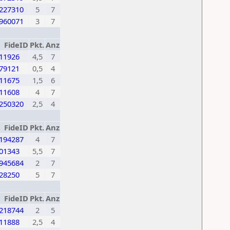
227310
5
7
960071
3
7
FideID
Pkt.
Anz
11926
4,5
7
79121
0,5
4
11675
1,5
6
11608
4
7
250320
2,5
4
FideID
Pkt.
Anz
194287
4
7
01343
5,5
7
945684
2
7
28250
5
7
FideID
Pkt.
Anz
218744
2
5
11888
2,5
4