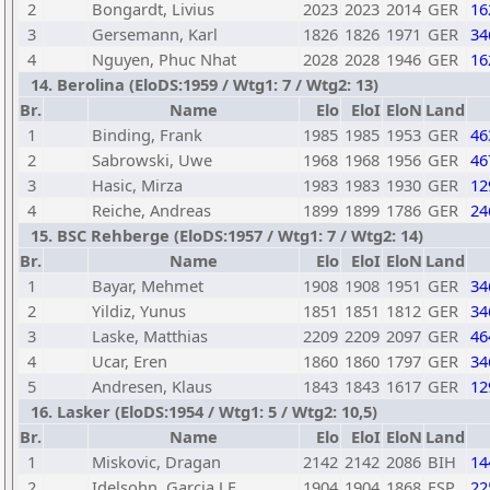
2
Bongardt, Livius
2023
2023
2014
GER
16
3
Gersemann, Karl
1826
1826
1971
GER
34
4
Nguyen, Phuc Nhat
2028
2028
1946
GER
16
14. Berolina (EloDS:1959 / Wtg1: 7 / Wtg2: 13)
Br.
Name
Elo
EloI
EloN
Land
1
Binding, Frank
1985
1985
1953
GER
46
2
Sabrowski, Uwe
1968
1968
1956
GER
46
3
Hasic, Mirza
1983
1983
1930
GER
12
4
Reiche, Andreas
1899
1899
1786
GER
24
15. BSC Rehberge (EloDS:1957 / Wtg1: 7 / Wtg2: 14)
Br.
Name
Elo
EloI
EloN
Land
1
Bayar, Mehmet
1908
1908
1951
GER
34
2
Yildiz, Yunus
1851
1851
1812
GER
34
3
Laske, Matthias
2209
2209
2097
GER
46
4
Ucar, Eren
1860
1860
1797
GER
34
5
Andresen, Klaus
1843
1843
1617
GER
12
16. Lasker (EloDS:1954 / Wtg1: 5 / Wtg2: 10,5)
Br.
Name
Elo
EloI
EloN
Land
1
Miskovic, Dragan
2142
2142
2086
BIH
14
2
Idelsohn, Garcia J F
1904
1904
1868
ESP
22