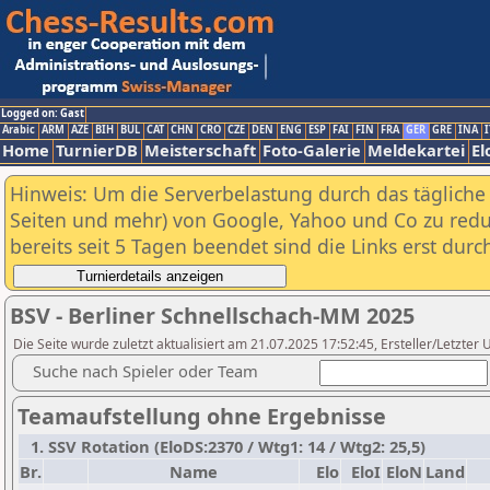
Logged on: Gast
Arabic
ARM
AZE
BIH
BUL
CAT
CHN
CRO
CZE
DEN
ENG
ESP
FAI
FIN
FRA
GER
GRE
INA
I
Home
TurnierDB
Meisterschaft
Foto-Galerie
Meldekartei
El
Hinweis: Um die Serverbelastung durch das tägliche D
Seiten und mehr) von Google, Yahoo und Co zu reduz
bereits seit 5 Tagen beendet sind die Links erst dur
BSV - Berliner Schnellschach-MM 2025
Die Seite wurde zuletzt aktualisiert am 21.07.2025 17:52:45, Ersteller/Letzte
Suche nach Spieler oder Team
Teamaufstellung ohne Ergebnisse
1. SSV Rotation (EloDS:2370 / Wtg1: 14 / Wtg2: 25,5)
Br.
Name
Elo
EloI
EloN
Land