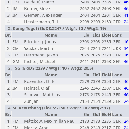
1
GM
Baldauf, Marco
2406
2406
2385
GER
46
2
IM
Berger, Steve
2462
2462
2403
GER
46
3
IM
Gelman, Alexander
2404
2404
2201
GER
41
4
Heistermann, Till
2208
2208
2169
GER
24
2. König Tegel (EloDS:2247 / Wtg1: 10 / Wtg2: 19)
Br.
Name
Elo
EloI
EloN
Land
1
FM
Eilenberg, Jonas
2308
2308
2335
GER
16
2
CM
Yatskar, Martin
2244
2244
2241
UKR
34
3
FM
Herrmann, Jakob
2025
2025
2228
GER
16
4
GM
Richter, Michael
2411
2411
2363
GER
46
3. TSG (EloDS:2239 / Wtg1: 10 / Wtg2: 20,5)
Br.
Name
Elo
EloI
EloN
Land
1
FM
Rosenthal, Dirk
2379
2379
2353
GER
46
2
IM
Heinzel, Olaf
2245
2245
2207
GER
46
3
Schöwel, Matthias
2178
2178
2145
GER
46
4
Zur, Jan
2154
2154
2139
GER
24
4. SC Kreuzberg (EloDS:2150 / Wtg1: 10 / Wtg2: 17)
Br.
Name
Elo
EloI
EloN
Land
1
FM
Mätzkow, Maximilian Paul
2183
2183
2235
GER
24
2
FM
Moritz, Aron
2248
2248
2317
GER
24