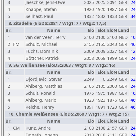
3
Jaeschke, Jens-Uwe
2025
2025
2091
GER
24
4
Knappe, Stefan
1920
1920
1987
GER
24
5
Sellhast, Paul
1832
1832
1833
GER
34
8. Zitadelle (EloDS:2081 / Wtg1: 7 / Wtg2: 17,5)
Br.
Name
Elo
EloI
EloN
Land
1
van der Veen, Terry
2100
2100
2100
NED
10
2
FM
Schulz, Michael
2155
2155
2043
GER
46
3
Fuchs, Dominik
2009
2009
2027
GER
12
4
Böttcher, Patrick
2058
2058
1999
GER
24
9. SG Weißensee (EloDS:2063 / Wtg1: 9 / Wtg2: 16)
Br.
Name
Elo
EloI
EloN
Land
1
Djordjevic, Stevan
2249
0
2249
GER
53
2
Ahlberg, Matthias
2105
2105
2000
GER
24
3
Schult, Ronald
1975
1975
1987
GER
16
4
Ahlberg, Mario
1923
1923
1876
GER
46
5
Reiche, Henry
1891
1891
1720
GER
46
10. Chemie Weißensee (EloDS:2060 / Wtg1: 7 / Wtg2: 15)
Br.
Name
Elo
EloI
EloN
Land
1
CM
Kunz, Andre
2108
2108
2157
GER
24
2
Donath, Johann
2018
2018
2111
GER
24