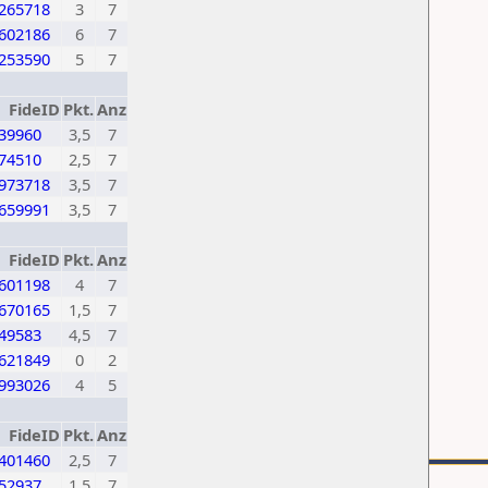
265718
3
7
602186
6
7
253590
5
7
FideID
Pkt.
Anz
39960
3,5
7
74510
2,5
7
973718
3,5
7
659991
3,5
7
FideID
Pkt.
Anz
601198
4
7
670165
1,5
7
49583
4,5
7
621849
0
2
993026
4
5
FideID
Pkt.
Anz
401460
2,5
7
52937
1,5
7