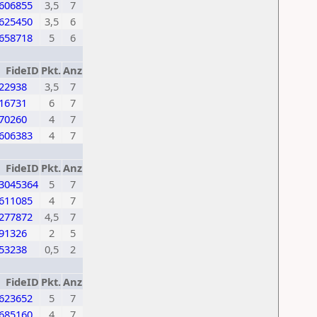
606855
3,5
7
625450
3,5
6
658718
5
6
FideID
Pkt.
Anz
22938
3,5
7
16731
6
7
70260
4
7
606383
4
7
FideID
Pkt.
Anz
3045364
5
7
611085
4
7
277872
4,5
7
91326
2
5
53238
0,5
2
FideID
Pkt.
Anz
623652
5
7
685160
4
7