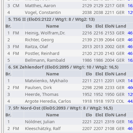
3
CM
Matthes, Aaron
2129
2129
2217
GER
16
4
Vogel, Constantin
2038
2038
2211
GER
12
5. TSG II (EloDS:2122 / Wtg1: 8 / Wtg2: 13)
Br.
Name
Elo
EloI
EloN
Land
1
FM
Heinig, Wolfram,Dr.
2216
2216
2153
GER
46
2
Richter, Georg
2139
2139
2064
GER
46
3
FM
Raitza, Olaf
2013
2013
2002
GER
46
4
FM
Postler, Reinhard
2120
2120
2143
GER
46
5
Bellmann, Rambald
1986
1986
2004
GER
16
6. SK Zehlendorf (EloDS:2095 / Wtg1: 10 / Wtg2: 16,5)
Br.
Name
Elo
EloI
EloN
Land
1
Matviienko, Mykhailo
2211
2211
2201
UKR
14
2
FM
Paulsen, Dirk
2298
2298
2233
GER
46
3
Heerde, Thomas
1952
1952
1950
GER
12
4
Argote Heredia, Carlos
1918
1918
1973
COL
44
7. Sfr Nord-Ost (EloDS:2093 / Wtg1: 8 / Wtg2: 16,5)
Br.
Name
Elo
EloI
EloN
Land
1
Nöldner, Julian
2221
2221
2319
GER
16
2
FM
Kleeschätzky, Ralf
2207
2207
2108
GER
46