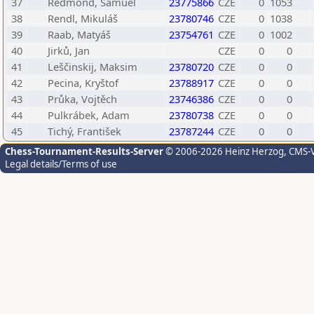
37
Redmond, Samuel
23775866
CZE
0
1053
38
Rendl, Mikuláš
23780746
CZE
0
1038
39
Raab, Matyáš
23754761
CZE
0
1002
40
Jirků, Jan
CZE
0
0
41
Leščinskij, Maksim
23780720
CZE
0
0
42
Pecina, Kryštof
23788917
CZE
0
0
43
Průka, Vojtěch
23746386
CZE
0
0
44
Pulkrábek, Adam
23780738
CZE
0
0
45
Tichý, František
23787244
CZE
0
0
Chess-Tournament-Results-Server
© 2006-2026 Heinz Herzog
, CMS-
Legal details/Terms of use