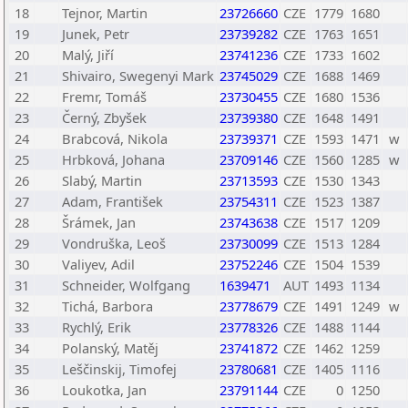
18
Tejnor, Martin
23726660
CZE
1779
1680
19
Junek, Petr
23739282
CZE
1763
1651
20
Malý, Jiří
23741236
CZE
1733
1602
21
Shivairo, Swegenyi Mark
23745029
CZE
1688
1469
22
Fremr, Tomáš
23730455
CZE
1680
1536
23
Černý, Zbyšek
23739380
CZE
1648
1491
24
Brabcová, Nikola
23739371
CZE
1593
1471
w
25
Hrbková, Johana
23709146
CZE
1560
1285
w
26
Slabý, Martin
23713593
CZE
1530
1343
27
Adam, František
23754311
CZE
1523
1387
28
Šrámek, Jan
23743638
CZE
1517
1209
29
Vondruška, Leoš
23730099
CZE
1513
1284
30
Valiyev, Adil
23752246
CZE
1504
1539
31
Schneider, Wolfgang
1639471
AUT
1493
1134
32
Tichá, Barbora
23778679
CZE
1491
1249
w
33
Rychlý, Erik
23778326
CZE
1488
1144
34
Polanský, Matěj
23741872
CZE
1462
1259
35
Leščinskij, Timofej
23780681
CZE
1405
1116
36
Loukotka, Jan
23791144
CZE
0
1250