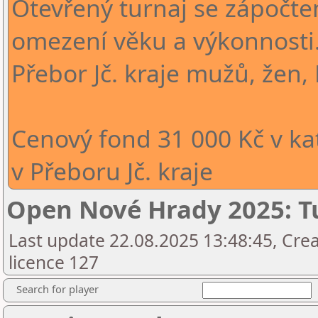
Otevřený turnaj se zápočt
omezení věku a výkonnosti.
Přebor Jč. kraje mužů, žen
Cenový fond 31 000 Kč v ka
v Přeboru Jč. kraje
Open Nové Hrady 2025: T
Last update 22.08.2025 13:48:45, Cre
licence 127
Search for player