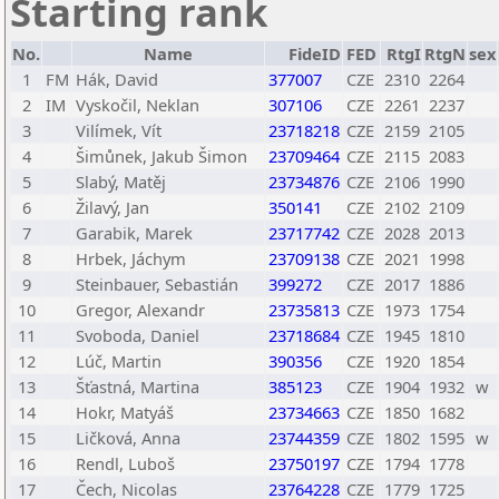
Starting rank
No.
Name
FideID
FED
RtgI
RtgN
sex
1
FM
Hák, David
377007
CZE
2310
2264
2
IM
Vyskočil, Neklan
307106
CZE
2261
2237
3
Vilímek, Vít
23718218
CZE
2159
2105
4
Šimůnek, Jakub Šimon
23709464
CZE
2115
2083
5
Slabý, Matěj
23734876
CZE
2106
1990
6
Žilavý, Jan
350141
CZE
2102
2109
7
Garabik, Marek
23717742
CZE
2028
2013
8
Hrbek, Jáchym
23709138
CZE
2021
1998
9
Steinbauer, Sebastián
399272
CZE
2017
1886
10
Gregor, Alexandr
23735813
CZE
1973
1754
11
Svoboda, Daniel
23718684
CZE
1945
1810
12
Lúč, Martin
390356
CZE
1920
1854
13
Šťastná, Martina
385123
CZE
1904
1932
w
14
Hokr, Matyáš
23734663
CZE
1850
1682
15
Ličková, Anna
23744359
CZE
1802
1595
w
16
Rendl, Luboš
23750197
CZE
1794
1778
17
Čech, Nicolas
23764228
CZE
1779
1725