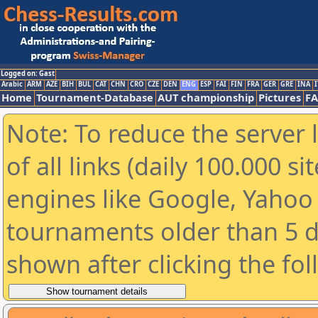
Logged on: Gast
Arabic
ARM
AZE
BIH
BUL
CAT
CHN
CRO
CZE
DEN
ENG
ESP
FAI
FIN
FRA
GER
GRE
INA
I
Home
Tournament-Database
AUT championship
Pictures
F
Note: To reduce the server 
of all links (daily 100.000 s
engines like Google, Yahoo a
tournaments older than 5 d
shown after clicking the fo