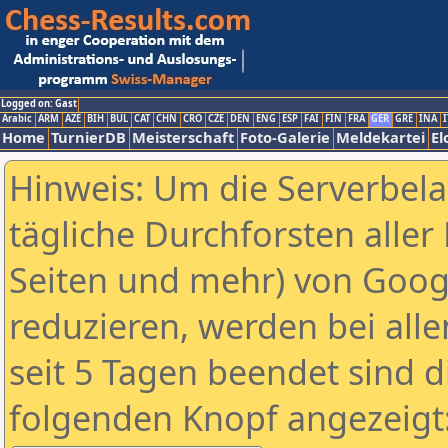
Logged on: Gast
Arabic
ARM
AZE
BIH
BUL
CAT
CHN
CRO
CZE
DEN
ENG
ESP
FAI
FIN
FRA
GER
GRE
INA
I
Home
TurnierDB
Meisterschaft
Foto-Galerie
Meldekartei
El
Hinweis: Um die Serverbel
tägliche Durchforsten aller 
Seiten und mehr) von Goog
reduzieren, werden bei alle
seit 5 Tagen beendet sind d
folgenden Knopf angezeigt