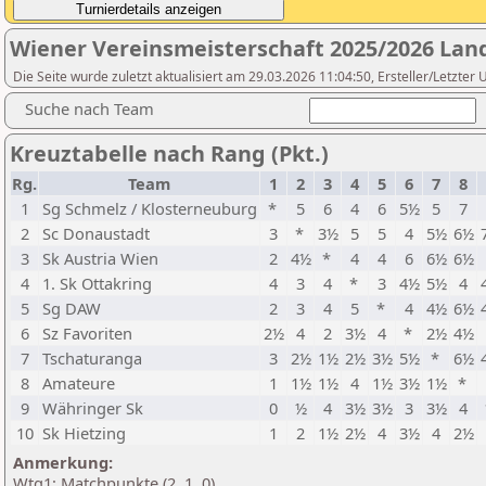
Wiener Vereinsmeisterschaft 2025/2026 Lan
Die Seite wurde zuletzt aktualisiert am 29.03.2026 11:04:50, Ersteller/Letzte
Suche nach Team
Kreuztabelle nach Rang (Pkt.)
Rg.
Team
1
2
3
4
5
6
7
8
1
Sg Schmelz / Klosterneuburg
*
5
6
4
6
5½
5
7
2
Sc Donaustadt
3
*
3½
5
5
4
5½
6½
3
Sk Austria Wien
2
4½
*
4
4
6
6½
6½
4
1. Sk Ottakring
4
3
4
*
3
4½
5½
4
5
Sg DAW
2
3
4
5
*
4
4½
6½
6
Sz Favoriten
2½
4
2
3½
4
*
2½
4½
7
Tschaturanga
3
2½
1½
2½
3½
5½
*
6½
8
Amateure
1
1½
1½
4
1½
3½
1½
*
9
Währinger Sk
0
½
4
3½
3½
3
3½
4
10
Sk Hietzing
1
2
1½
2½
4
3½
4
2½
Anmerkung:
Wtg1: Matchpunkte (2, 1, 0)