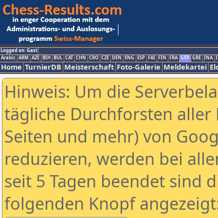
Logged on: Gast
Arabic
ARM
AZE
BIH
BUL
CAT
CHN
CRO
CZE
DEN
ENG
ESP
FAI
FIN
FRA
GER
GRE
INA
I
Home
TurnierDB
Meisterschaft
Foto-Galerie
Meldekartei
El
Hinweis: Um die Serverbel
tägliche Durchforsten aller 
Seiten und mehr) von Goog
reduzieren, werden bei alle
seit 5 Tagen beendet sind d
folgenden Knopf angezeigt