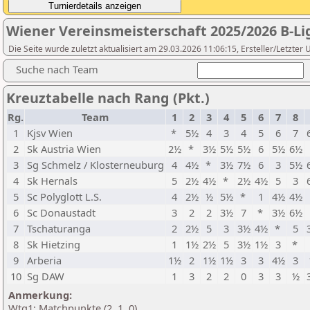
Wiener Vereinsmeisterschaft 2025/2026 B-Li
Die Seite wurde zuletzt aktualisiert am 29.03.2026 11:06:15, Ersteller/Letzte
Suche nach Team
Kreuztabelle nach Rang (Pkt.)
Rg.
Team
1
2
3
4
5
6
7
8
1
Kjsv Wien
*
5½
4
3
4
5
6
7
2
Sk Austria Wien
2½
*
3½
5½
5½
6
5½
6½
3
Sg Schmelz / Klosterneuburg
4
4½
*
3½
7½
6
3
5½
4
Sk Hernals
5
2½
4½
*
2½
4½
5
3
5
Sc Polyglott L.S.
4
2½
½
5½
*
1
4½
4½
6
Sc Donaustadt
3
2
2
3½
7
*
3½
6½
7
Tschaturanga
2
2½
5
3
3½
4½
*
5
8
Sk Hietzing
1
1½
2½
5
3½
1½
3
*
9
Arberia
1½
2
1½
1½
3
3
4½
3
10
Sg DAW
1
3
2
2
0
3
3
½
Anmerkung:
Wtg1: Matchpunkte (2, 1, 0)