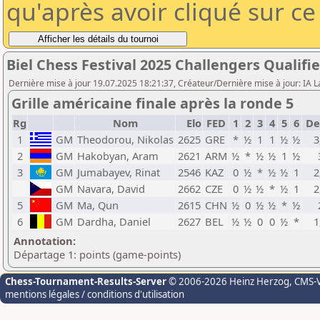
qu'après avoir cliqué sur c
Biel Chess Festival 2025 Challengers Qualifie
Dernière mise à jour 19.07.2025 18:21:37, Créateur/Dernière mise à jour: IA 
Grille américaine finale après la ronde 5
Rg
Nom
Elo
FED
1
2
3
4
5
6
De
1
GM
Theodorou, Nikolas
2625
GRE
*
½
1
1
½
½
3
2
GM
Hakobyan, Aram
2621
ARM
½
*
½
½
1
½
3
GM
Jumabayev, Rinat
2546
KAZ
0
½
*
½
½
1
2
GM
Navara, David
2662
CZE
0
½
½
*
½
1
2
5
GM
Ma, Qun
2615
CHN
½
0
½
½
*
½
6
GM
Dardha, Daniel
2627
BEL
½
½
0
0
½
*
1
Annotation:
Départage 1: points (game-points)
Chess-Tournament-Results-Server
© 2006-2026 Heinz Herzog
, CMS-
mentions légales / conditions d'utilisation