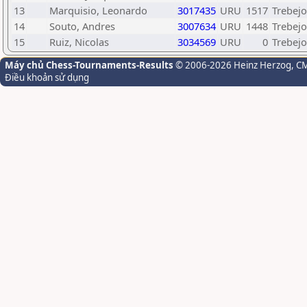
13
Marquisio, Leonardo
3017435
URU
1517
Trebejo
14
Souto, Andres
3007634
URU
1448
Trebejo
15
Ruiz, Nicolas
3034569
URU
0
Trebejo
Máy chủ Chess-Tournaments-Results
© 2006-2026 Heinz Herzog
, C
Điều khoản sử dụng