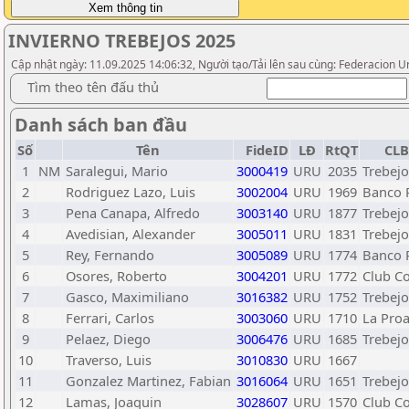
INVIERNO TREBEJOS 2025
Cập nhật ngày: 11.09.2025 14:06:32, Người tạo/Tải lên sau cùng: Federacion U
Tìm theo tên đấu thủ
Danh sách ban đầu
Số
Tên
FideID
LĐ
RtQT
CLB
1
NM
Saralegui, Mario
3000419
URU
2035
Trebejo
2
Rodriguez Lazo, Luis
3002004
URU
1969
Banco 
3
Pena Canapa, Alfredo
3003140
URU
1877
Trebejo
4
Avedisian, Alexander
3005011
URU
1831
Trebejo
5
Rey, Fernando
3005089
URU
1774
Banco 
6
Osores, Roberto
3004201
URU
1772
Club Co
7
Gasco, Maximiliano
3016382
URU
1752
Trebejo
8
Ferrari, Carlos
3003060
URU
1710
La Pro
9
Pelaez, Diego
3006476
URU
1685
Trebejo
10
Traverso, Luis
3010830
URU
1667
11
Gonzalez Martinez, Fabian
3016064
URU
1651
Trebejo
12
Lamas, Joaquin
3028607
URU
1570
Club Co