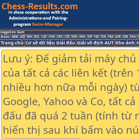
Logged on: Gast
Arabic
ARM
AZE
BIH
BUL
CAT
CHN
CRO
CZE
DEN
ENG
ESP
FAI
FIN
FRA
GER
GRE
INA
I
Trang chủ
Cơ sở dữ liệu Giải đấu
Giải vô địch AUT
Kho ảnh
H
Lưu ý: Để giảm tải máy chủ
của tất cả các liên kết (trê
nhiều hơn nữa mỗi ngày) t
Google, Yahoo và Co, tất cả 
đấu đã quá 2 tuần (tính từ 
hiển thị sau khi bấm vào nú