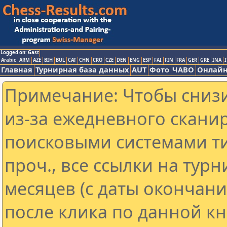
Logged on: Gast
Arabic
ARM
AZE
BIH
BUL
CAT
CHN
CRO
CZE
DEN
ENG
ESP
FAI
FIN
FRA
GER
GRE
INA
I
Главная
Турнирная база данных
AUT
Фото
ЧАВО
Онлайн
Примечание: Чтобы снизи
из-за ежедневного скани
поисковыми системами ти
проч., все ссылки на тур
месяцев (с даты окончан
после клика по данной кн