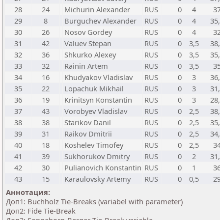
28
24
Michurin Alexander
RUS
0
4
3
29
8
Burguchev Alexander
RUS
0
4
35
30
26
Nosov Gordey
RUS
0
4
3
31
42
Valuev Stepan
RUS
0
3,5
38
32
36
Shkurko Alexey
RUS
0
3,5
35
33
32
Rainin Artem
RUS
0
3,5
3
34
16
Khudyakov Vladislav
RUS
0
3
36
35
22
Lopachuk Mikhail
RUS
0
3
31
36
19
Krinitsyn Konstantin
RUS
0
3
28
37
43
Vorobyev Vladislav
RUS
0
2,5
38
38
38
Starikov Danil
RUS
0
2,5
35
39
31
Raikov Dmitrii
RUS
0
2,5
34
40
18
Koshelev Timofey
RUS
0
2,5
3
41
39
Sukhorukov Dmitry
RUS
0
2
31
42
30
Pulianovich Konstantin
RUS
0
1
3
43
15
Karaulovsky Artemy
RUS
0
0,5
2
Аннотация:
Доп1: Buchholz Tie-Breaks (variabel with parameter)
Доп2: Fide Tie-Break