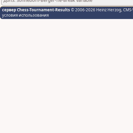
Доп3: Sonneborn-Berger-Tie-Break variable
сервер Chess-Tournament-Results
© 2006-2026 Heinz Herzog
, CMS-
условия использования