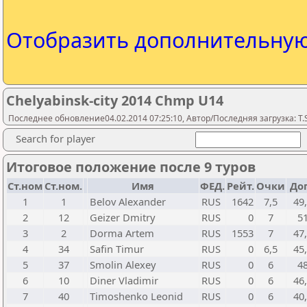
Отобразить дополнительну
Chelyabinsk-city 2014 Chmp U14
Последнее обновление04.02.2014 07:25:10, Автор/Последняя загрузка: T.S
Search for player
Итоговое положение после 9 туров
Ст.ном
Ст.ном.
Имя
ФЕД.
Рейт.
Очки
До
1
1
Belov Alexander
RUS
1642
7,5
49
2
12
Geizer Dmitry
RUS
0
7
5
3
2
Dorma Artem
RUS
1553
7
47
4
34
Safin Timur
RUS
0
6,5
45
5
37
Smolin Alexey
RUS
0
6
4
6
10
Diner Vladimir
RUS
0
6
46
7
40
Timoshenko Leonid
RUS
0
6
40