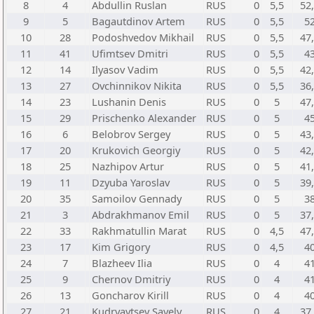
8
4
Abdullin Ruslan
RUS
0
5,5
52
9
5
Bagautdinov Artem
RUS
0
5,5
5
10
28
Podoshvedov Mikhail
RUS
0
5,5
47
11
41
Ufimtsev Dmitri
RUS
0
5,5
4
12
14
Ilyasov Vadim
RUS
0
5,5
42
13
27
Ovchinnikov Nikita
RUS
0
5,5
36
14
23
Lushanin Denis
RUS
0
5
47
15
29
Prischenko Alexander
RUS
0
5
4
16
6
Belobrov Sergey
RUS
0
5
43
17
20
Krukovich Georgiy
RUS
0
5
42
18
25
Nazhipov Artur
RUS
0
5
41
19
11
Dzyuba Yaroslav
RUS
0
5
39
20
35
Samoilov Gennady
RUS
0
5
3
21
3
Abdrakhmanov Emil
RUS
0
5
37
22
33
Rakhmatullin Marat
RUS
0
4,5
47
23
17
Kim Grigory
RUS
0
4,5
4
24
7
Blazheev Ilia
RUS
0
4
4
25
9
Chernov Dmitriy
RUS
0
4
4
26
13
Goncharov Kirill
RUS
0
4
4
27
21
Kudryavtsev Savely
RUS
0
4
37