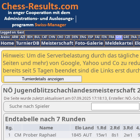
Logged on: Gast
Arabic
ARM
AZE
BIH
BUL
CAT
CHN
CRO
CZE
DEN
ENG
ESP
FAI
FIN
FRA
GER
GRE
INA
I
Home
TurnierDB
Meisterschaft
Foto-Galerie
Meldekartei
El
Hinweis: Um die Serverbelastung durch das tägliche D
Seiten und mehr) von Google, Yahoo und Co zu reduz
bereits seit 5 Tagen beendet sind die Links erst dur
NÖ Jugendblitzschachlandesmeisterschaft 
Die Seite wurde zuletzt aktualisiert am 07.09.2025 17:18:13, Ersteller: NÖ.-
Suche nach Spieler
Endtabelle nach 7 Runden
Rg.
Name
Elo
Land
1.Rd
2.Rd
3.Rd
4
1
CM
Prober Raphael
1845
AUT
15w1
8s1
2w1