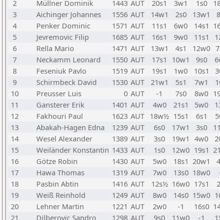
2
Müllner Dominik
1443
AUT
20s1
3w1
1s0
1
3
Aichinger Johannes
1556
AUT
14w1
2s0
13w1
4
Penker Dominic
1571
AUT
11s1
6w0
14s1
1
5
Jevremovic Filip
1685
AUT
16s1
9w0
11s1
1
6
Rella Mario
1471
AUT
13w1
4s1
12w0
7
7
Neckamm Leonard
1550
AUT
17s1
10w1
9s0
6
8
Feseniuk Pavlo
1519
AUT
19s1
1w0
10s1
3
9
Schirmbeck David
1530
AUT
21w1
5s1
7w1
1
10
Preusser Luis
0
AUT
-1
7s0
8w0
1
11
Gansterer Erik
1401
AUT
4w0
21s1
5w0
1
12
Fakhouri Paul
1623
AUT
18w½
15s1
6s1
5
13
Abakah-Hagen Edna
1239
AUT
6s0
17w1
3s0
1
14
Wesel Alexander
1389
AUT
3s0
19w1
4w0
2
15
Weiländer Konstantin
1433
AUT
1s0
12w0
19s1
2
16
Götze Robin
1430
AUT
5w0
18s1
20w1
17
Hawa Thomas
1319
AUT
7w0
13s0
18w0
18
Pasbin Abtin
1416
AUT
12s½
16w0
17s1
19
Weiß Reinhold
1249
AUT
8w0
14s0
15w0
1
20
Lehner Martin
1221
AUT
2w0
-1
16s0
1
21
Dilberovic Sandro
1298
AUT
9s0
11w0
-1
1