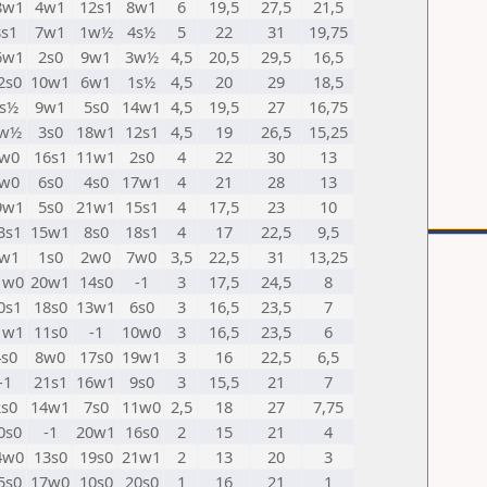
8w1
4w1
12s1
8w1
6
19,5
27,5
21,5
8s1
7w1
1w½
4s½
5
22
31
19,75
6w1
2s0
9w1
3w½
4,5
20,5
29,5
16,5
2s0
10w1
6w1
1s½
4,5
20
29
18,5
s½
9w1
5s0
14w1
4,5
19,5
27
16,75
w½
3s0
18w1
12s1
4,5
19
26,5
15,25
w0
16s1
11w1
2s0
4
22
30
13
w0
6s0
4s0
17w1
4
21
28
13
9w1
5s0
21w1
15s1
4
17,5
23
10
3s1
15w1
8s0
18s1
4
17
22,5
9,5
w1
1s0
2w0
7w0
3,5
22,5
31
13,25
1w0
20w1
14s0
-1
3
17,5
24,5
8
0s1
18s0
13w1
6s0
3
16,5
23,5
7
1w1
11s0
-1
10w0
3
16,5
23,5
6
4s0
8w0
17s0
19w1
3
16
22,5
6,5
-1
21s1
16w1
9s0
3
15,5
21
7
2s0
14w1
7s0
11w0
2,5
18
27
7,75
0s0
-1
20w1
16s0
2
15
21
4
4w0
13s0
19s0
21w1
2
13
20
3
5s0
17w0
10s0
20s0
1
16
21
1