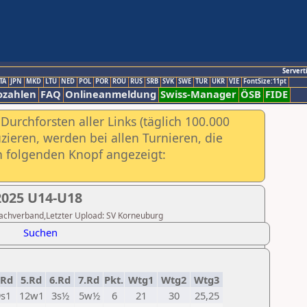
Servert
TA
JPN
MKD
LTU
NED
POL
POR
ROU
RUS
SRB
SVK
SWE
TUR
UKR
VIE
FontSize:11pt
ozahlen
FAQ
Onlineanmeldung
Swiss-Manager
ÖSB
FIDE
urchforsten aller Links (täglich 100.000
ieren, werden bei allen Turnieren, die
ch folgenden Knopf angezeigt:
2025 U14-U18
Schachverband,Letzter Upload: SV Korneuburg
Suchen
.Rd
5.Rd
6.Rd
7.Rd
Pkt.
Wtg1
Wtg2
Wtg3
9s1
12w1
3s½
5w½
6
21
30
25,25