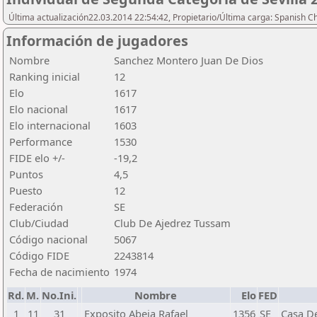
Última actualización22.03.2014 22:54:42, Propietario/Última carga: Spanish C
Información de jugadores
Nombre
Sanchez Montero Juan De Dios
Ranking inicial
12
Elo
1617
Elo nacional
1617
Elo internacional
1603
Performance
1530
FIDE elo +/-
-19,2
Puntos
4,5
Puesto
12
Federación
SE
Club/Ciudad
Club De Ajedrez Tussam
Código nacional
5067
Código FIDE
2243814
Fecha de nacimiento
1974
Rd.
M.
No.Ini.
Nombre
Elo
FED
1
11
31
Exposito Abeja Rafael
1356
SE
Casa De