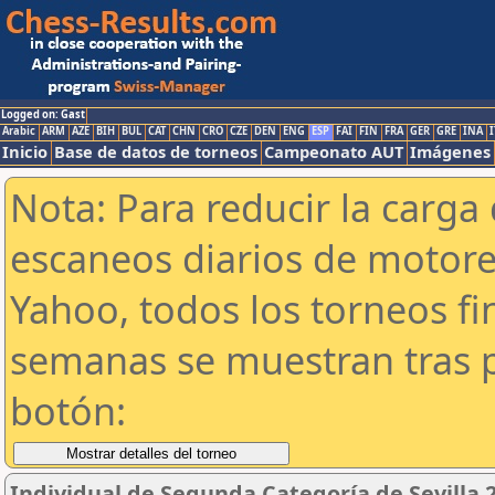
Logged on: Gast
Arabic
ARM
AZE
BIH
BUL
CAT
CHN
CRO
CZE
DEN
ENG
ESP
FAI
FIN
FRA
GER
GRE
INA
I
Inicio
Base de datos de torneos
Campeonato AUT
Imágenes
Nota: Para reducir la carga 
escaneos diarios de motor
Yahoo, todos los torneos f
semanas se muestran tras p
botón:
Individual de Segunda Categoría de Sevilla 