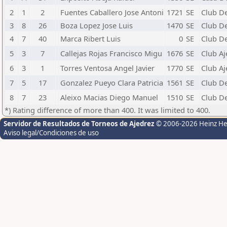
2
1
2
Fuentes Caballero Jose Antoni
1721
SE
Club De
3
8
26
Boza Lopez Jose Luis
1470
SE
Club De
4
7
40
Marca Ribert Luis
0
SE
Club De
5
3
7
Callejas Rojas Francisco Migu
1676
SE
Club Aj
6
3
1
Torres Ventosa Angel Javier
1770
SE
Club Aj
7
5
17
Gonzalez Pueyo Clara Patricia
1561
SE
Club D
8
7
23
Aleixo Macias Diego Manuel
1510
SE
Club D
*) Rating difference of more than 400. It was limited to 400.
Servidor de Resultados de Torneos de Ajedrez
© 2006-2026 Heinz H
Aviso legal/Condiciones de uso