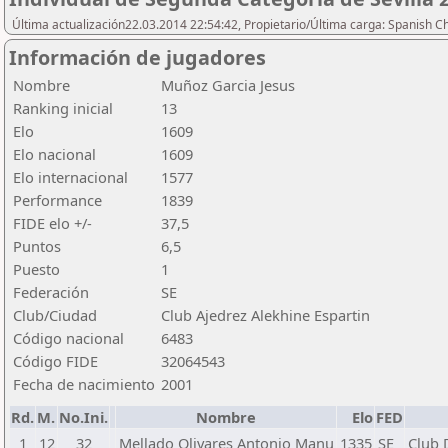
Última actualización22.03.2014 22:54:42, Propietario/Última carga: Spanish C
Información de jugadores
Nombre
Muñoz Garcia Jesus
Ranking inicial
13
Elo
1609
Elo nacional
1609
Elo internacional
1577
Performance
1839
FIDE elo +/-
37,5
Puntos
6,5
Puesto
1
Federación
SE
Club/Ciudad
Club Ajedrez Alekhine Espartin
Código nacional
6483
Código FIDE
32064543
Fecha de nacimiento
2001
Rd.
M.
No.Ini.
Nombre
Elo
FED
1
12
32
Mellado Olivares Antonio Manu
1335
SE
Club 