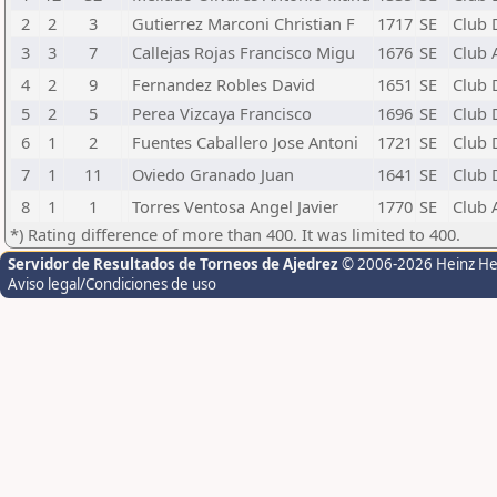
2
2
3
Gutierrez Marconi Christian F
1717
SE
Club 
3
3
7
Callejas Rojas Francisco Migu
1676
SE
Club 
4
2
9
Fernandez Robles David
1651
SE
Club 
5
2
5
Perea Vizcaya Francisco
1696
SE
Club 
6
1
2
Fuentes Caballero Jose Antoni
1721
SE
Club 
7
1
11
Oviedo Granado Juan
1641
SE
Club 
8
1
1
Torres Ventosa Angel Javier
1770
SE
Club 
*) Rating difference of more than 400. It was limited to 400.
Servidor de Resultados de Torneos de Ajedrez
© 2006-2026 Heinz H
Aviso legal/Condiciones de uso