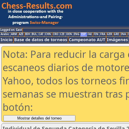
Logged on: Gast
Arabic
ARM
AZE
BIH
BUL
CAT
CHN
CRO
CZE
DEN
ENG
ESP
FAI
FIN
FRA
GER
GRE
INA
I
Inicio
Base de datos de torneos
Campeonato AUT
Imágenes
Nota: Para reducir la carga 
escaneos diarios de motor
Yahoo, todos los torneos f
semanas se muestran tras p
botón:
Individual de Segunda Categoría de Sevilla 