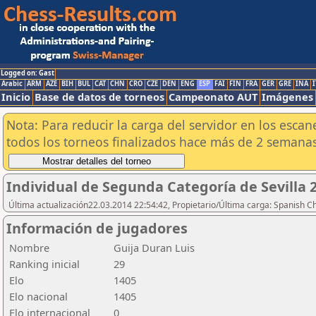
Logged on: Gast
Arabic
ARM
AZE
BIH
BUL
CAT
CHN
CRO
CZE
DEN
ENG
ESP
FAI
FIN
FRA
GER
GRE
INA
I
Inicio
Base de datos de torneos
Campeonato AUT
Imágenes
Nota: Para reducir la carga del servidor en los esc
todos los torneos finalizados hace más de 2 semanas
Individual de Segunda Categoría de Sevilla 
Última actualización22.03.2014 22:54:42, Propietario/Última carga: Spanish C
Información de jugadores
Nombre
Guija Duran Luis
Ranking inicial
29
Elo
1405
Elo nacional
1405
Elo internacional
0