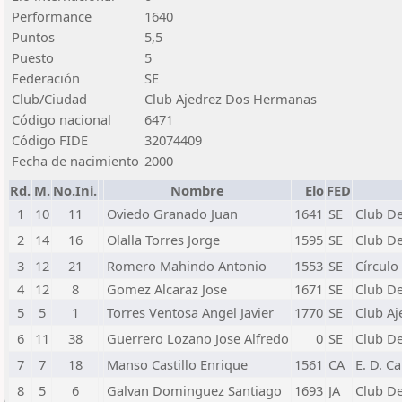
Performance
1640
Puntos
5,5
Puesto
5
Federación
SE
Club/Ciudad
Club Ajedrez Dos Hermanas
Código nacional
6471
Código FIDE
32074409
Fecha de nacimiento
2000
Rd.
M.
No.Ini.
Nombre
Elo
FED
1
10
11
Oviedo Granado Juan
1641
SE
Club De
2
14
16
Olalla Torres Jorge
1595
SE
Club De
3
12
21
Romero Mahindo Antonio
1553
SE
Círculo
4
12
8
Gomez Alcaraz Jose
1671
SE
Club De
5
5
1
Torres Ventosa Angel Javier
1770
SE
Club Aj
6
11
38
Guerrero Lozano Jose Alfredo
0
SE
Club De
7
7
18
Manso Castillo Enrique
1561
CA
E. D. C
8
5
6
Galvan Dominguez Santiago
1693
JA
Club De