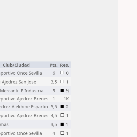
Club/Ciudad
Pts.
Res.
portivo Once Sevilla
6
0
 Ajedrez San Jose
3,5
1
 Mercantil E Industrial
5
½
portivo Ajedrez Brenes
1
- 1K
edrez Alekhine Espartin
5,5
0
portivo Ajedrez Brenes
4,5
1
amas
3,5
1
portivo Once Sevilla
4
1