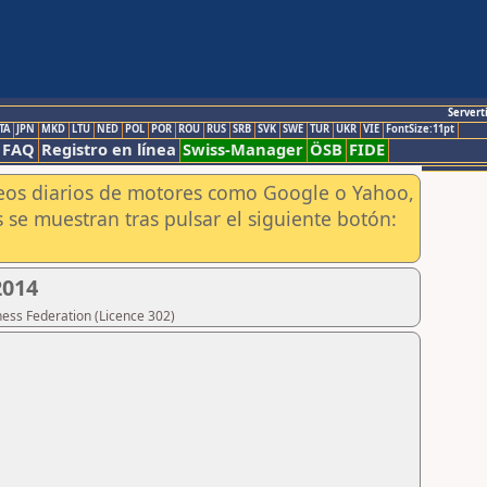
Servert
TA
JPN
MKD
LTU
NED
POL
POR
ROU
RUS
SRB
SVK
SWE
TUR
UKR
VIE
FontSize:11pt
FAQ
Registro en línea
Swiss-Manager
ÖSB
FIDE
aneos diarios de motores como Google o Yahoo,
 se muestran tras pulsar el siguiente botón:
2014
hess Federation (Licence 302)