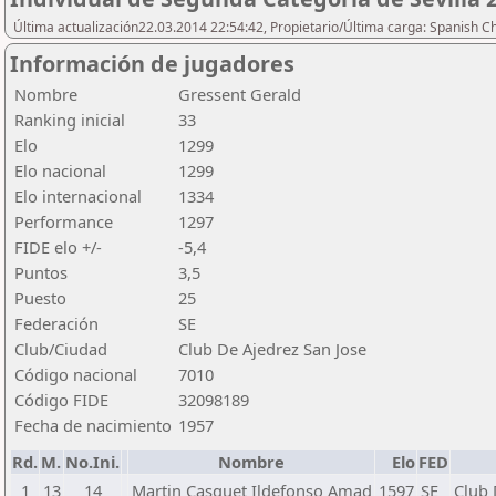
Última actualización22.03.2014 22:54:42, Propietario/Última carga: Spanish C
Información de jugadores
Nombre
Gressent Gerald
Ranking inicial
33
Elo
1299
Elo nacional
1299
Elo internacional
1334
Performance
1297
FIDE elo +/-
-5,4
Puntos
3,5
Puesto
25
Federación
SE
Club/Ciudad
Club De Ajedrez San Jose
Código nacional
7010
Código FIDE
32098189
Fecha de nacimiento
1957
Rd.
M.
No.Ini.
Nombre
Elo
FED
1
13
14
Martin Casquet Ildefonso Amad
1597
SE
Club 