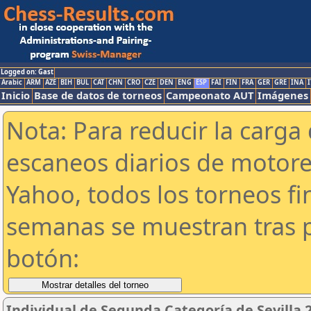
Logged on: Gast
Arabic
ARM
AZE
BIH
BUL
CAT
CHN
CRO
CZE
DEN
ENG
ESP
FAI
FIN
FRA
GER
GRE
INA
I
Inicio
Base de datos de torneos
Campeonato AUT
Imágenes
Nota: Para reducir la carga 
escaneos diarios de motor
Yahoo, todos los torneos f
semanas se muestran tras p
botón:
Individual de Segunda Categoría de Sevilla 