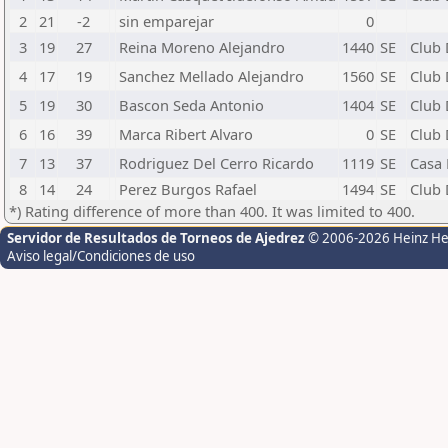
2
21
-2
sin emparejar
0
3
19
27
Reina Moreno Alejandro
1440
SE
Club 
4
17
19
Sanchez Mellado Alejandro
1560
SE
Club 
5
19
30
Bascon Seda Antonio
1404
SE
Club 
6
16
39
Marca Ribert Alvaro
0
SE
Club 
7
13
37
Rodriguez Del Cerro Ricardo
1119
SE
Casa 
8
14
24
Perez Burgos Rafael
1494
SE
Club 
*) Rating difference of more than 400. It was limited to 400.
Servidor de Resultados de Torneos de Ajedrez
© 2006-2026 Heinz H
Aviso legal/Condiciones de uso