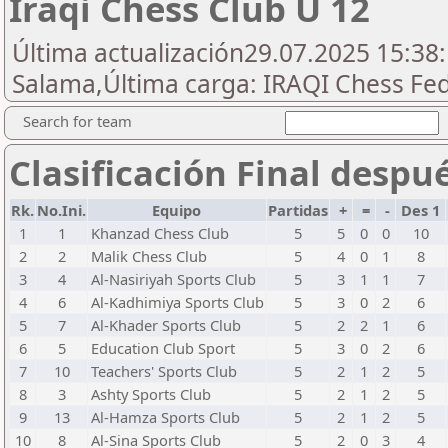
Iraqi Chess Club U 12
Última actualización29.07.2025 15:38:
Salama,Última carga: IRAQI Chess Fe
Search for team
Clasificación Final despu
Rk.
No.Ini.
Equipo
Partidas
+
=
-
Des 1
1
1
Khanzad Chess Club
5
5
0
0
10
2
2
Malik Chess Club
5
4
0
1
8
3
4
Al-Nasiriyah Sports Club
5
3
1
1
7
4
6
Al-Kadhimiya Sports Club
5
3
0
2
6
5
7
Al-Khader Sports Club
5
2
2
1
6
6
5
Education Club Sport
5
3
0
2
6
7
10
Teachers' Sports Club
5
2
1
2
5
8
3
Ashty Sports Club
5
2
1
2
5
9
13
Al-Hamza Sports Club
5
2
1
2
5
10
8
Al-Sina Sports Club
5
2
0
3
4