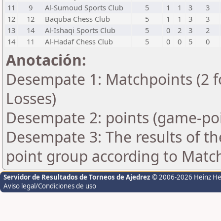
11
9
Al-Sumoud Sports Club
5
1
1
3
3
12
12
Baquba Chess Club
5
1
1
3
3
13
14
Al-Ishaqi Sports Club
5
0
2
3
2
14
11
Al-Hadaf Chess Club
5
0
0
5
0
Anotación:
Desempate 1: Matchpoints (2 fo
Losses)
Desempate 2: points (game-poi
Desempate 3: The results of t
point group according to Matc
Servidor de Resultados de Torneos de Ajedrez
© 2006-2026 Heinz H
Aviso legal/Condiciones de uso