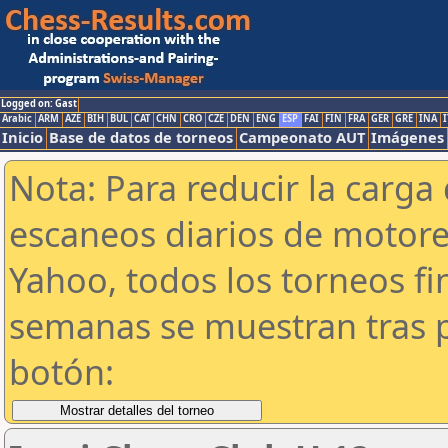
Logged on: Gast
Arabic
ARM
AZE
BIH
BUL
CAT
CHN
CRO
CZE
DEN
ENG
ESP
FAI
FIN
FRA
GER
GRE
INA
I
Inicio
Base de datos de torneos
Campeonato AUT
Imágenes
Nota: Para reducir la carga 
escaneos diarios de motor
Yahoo, todos los torneos f
semanas se muestran tras p
botón: