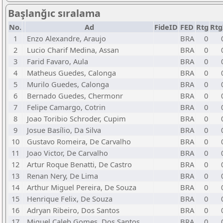
Başlanğıc sıralama
No.
Ad
FideID
FED
Rtg
Rtg
1
Enzo Alexandre, Araujo
BRA
0
2
Lucio Charif Medina, Assan
BRA
0
3
Farid Favaro, Aula
BRA
0
4
Matheus Guedes, Calonga
BRA
0
5
Murilo Guedes, Calonga
BRA
0
6
Bernado Guedes, Chermonr
BRA
0
7
Felipe Camargo, Cotrin
BRA
0
8
Joao Toribio Schroder, Cupim
BRA
0
9
Josue Basílio, Da Silva
BRA
0
10
Gustavo Romeira, De Carvalho
BRA
0
11
Joao Victor, De Carvalho
BRA
0
12
Artur Roque Benatti, De Castro
BRA
0
13
Renan Nery, De Lima
BRA
0
14
Arthur Miguel Pereira, De Souza
BRA
0
15
Henrique Felix, De Souza
BRA
0
16
Adryan Ribeiro, Dos Santos
BRA
0
17
Miguel Caleb Gomes, Dos Santos
BRA
0