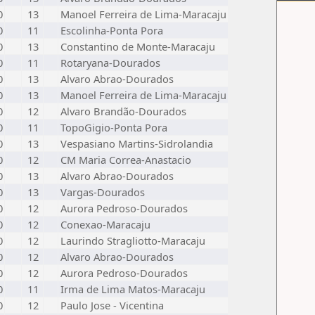
0
13
Manoel Ferreira de Lima-Maracaju
0
11
Escolinha-Ponta Pora
0
13
Constantino de Monte-Maracaju
0
11
Rotaryana-Dourados
0
13
Alvaro Abrao-Dourados
0
13
Manoel Ferreira de Lima-Maracaju
0
12
Alvaro Brandão-Dourados
0
11
TopoGigio-Ponta Pora
0
13
Vespasiano Martins-Sidrolandia
0
12
CM Maria Correa-Anastacio
0
13
Alvaro Abrao-Dourados
0
13
Vargas-Dourados
0
12
Aurora Pedroso-Dourados
0
12
Conexao-Maracaju
0
12
Laurindo Stragliotto-Maracaju
0
12
Alvaro Abrao-Dourados
0
12
Aurora Pedroso-Dourados
0
11
Irma de Lima Matos-Maracaju
0
12
Paulo Jose - Vicentina