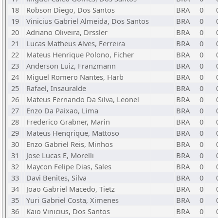
18
Robson Diego, Dos Santos
BRA
0
19
Vinicius Gabriel Almeida, Dos Santos
BRA
0
20
Adriano Oliveira, Drssler
BRA
0
21
Lucas Matheus Alves, Ferreira
BRA
0
22
Mateus Henrique Polono, Ficher
BRA
0
23
Anderson Luiz, Franzmann
BRA
0
24
Miguel Romero Nantes, Harb
BRA
0
25
Rafael, Insauralde
BRA
0
26
Mateus Fernando Da Silva, Leonel
BRA
0
27
Enzo Da Paixao, Lima
BRA
0
28
Frederico Grabner, Marin
BRA
0
29
Mateus Henqrique, Mattoso
BRA
0
30
Enzo Gabriel Reis, Minhos
BRA
0
31
Jose Lucas E, Morelli
BRA
0
32
Maycon Felipe Dias, Sales
BRA
0
33
Davi Benites, Silva
BRA
0
34
Joao Gabriel Macedo, Tietz
BRA
0
35
Yuri Gabriel Costa, Ximenes
BRA
0
36
Kaio Vinicius, Dos Santos
BRA
0