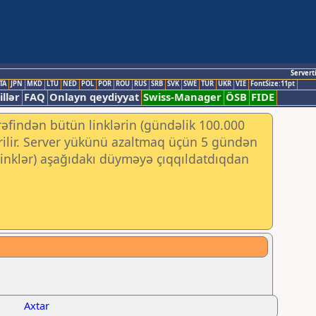
Servert
TA
JPN
MKD
LTU
NED
POL
POR
ROU
RUS
SRB
SVK
SWE
TUR
UKR
VIE
FontSize:11pt
illər
FAQ
Onlayn qeydiyyat
Swiss-Manager
ÖSB
FIDE
rəfindən bütün linklərin (gündəlik 100.000
irilir. Server yükünü azaltmaq üçün 5 gündən
 (linklər) aşağıdakı düyməyə çıqqıldatdıqdan
Axtar