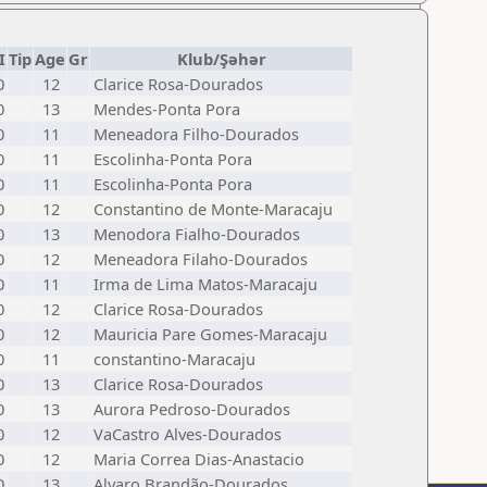
I
Tip
Age
Gr
Klub/Şəhər
0
12
Clarice Rosa-Dourados
0
13
Mendes-Ponta Pora
0
11
Meneadora Filho-Dourados
0
11
Escolinha-Ponta Pora
0
11
Escolinha-Ponta Pora
0
12
Constantino de Monte-Maracaju
0
13
Menodora Fialho-Dourados
0
12
Meneadora Filaho-Dourados
0
11
Irma de Lima Matos-Maracaju
0
12
Clarice Rosa-Dourados
0
12
Mauricia Pare Gomes-Maracaju
0
11
constantino-Maracaju
0
13
Clarice Rosa-Dourados
0
13
Aurora Pedroso-Dourados
0
12
VaCastro Alves-Dourados
0
12
Maria Correa Dias-Anastacio
0
13
Alvaro Brandão-Dourados