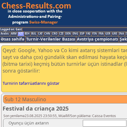
Logged on: Gast
Arabic
ARM
AZE
BIH
BUL
CAT
CHN
CRO
CZE
DEN
ENG
ESP
FAI
FIN
FRA
GER
GRE
INA
I
Əsas səhifə
Turnir-Verilənlər Bazası
Avstriya çempionatı
Şək
Qeyd: Google, Yahoo və Co kimi axtarış sistemləri tə
sayt və daha çox) gündəlik skan edilməsi həyata keç
(bitmə tarixi) keçmiş bütün turnirlər üçün istinadlar
sonra göstərilir:
Turnirin təfərrüatlarını göstər
Sub 12 Masculino
Festival da criança 2025
Son yeniləmə23.08.2025 23:50:55, Müəllif/Son yükləmə: Caissa Eventos
Oyunçu üçün axtarın