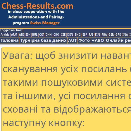
Logged on: Gast
Arabic
ARM
AZE
BIH
BUL
CAT
CHN
CRO
CZE
DEN
ENG
ESP
FAI
FIN
FRA
GER
GRE
INA
I
Головна
Турнірна база даних
AUT
Фото
ЧАВО
Онлайн ре
Увага: щоб знизити наван
сканування усіх посилань (
такими пошуковими систе
та іншими, усі посилання 
сховані та відображаються
наступну кнопку: