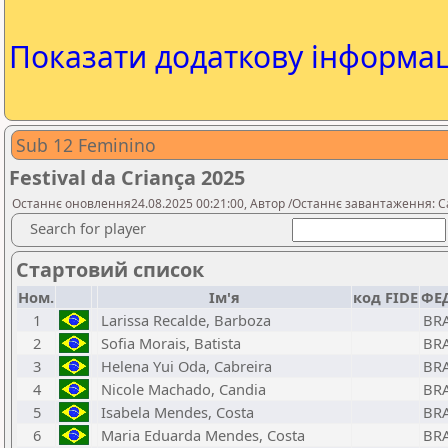
Показати додаткову інформа
Sub 12 Feminino
Festival da Criança 2025
Останнє оновлення24.08.2025 00:21:00, Автор /Останнє завантаження: Ca
Search for player
Стартовий список
Ном.
Ім'я
код FIDE
ФЕД
1
Larissa Recalde, Barboza
BR
2
Sofia Morais, Batista
BR
3
Helena Yui Oda, Cabreira
BR
4
Nicole Machado, Candia
BR
5
Isabela Mendes, Costa
BR
6
Maria Eduarda Mendes, Costa
BR