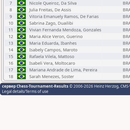
7
Nicole Queiroz, Da Silva
BR
8
Julia Freitas, De Assis
BR
9
Vitoria Emanuely Ramos, De Farias
BR
10
Sabrina Zago, Duailibi
BR
11
Vivian Fernanda Mendoza, Gonzales
BR
12
Maria Alice Veron, Guerino
BR
13
Maria Eduarda, Ibanhes
BR
14
Isabely Campos, Maroto
BR
15
Rafaela Vilela, Mattoso
BR
16
Isabeli Vera, Moltocaro
BR
17
Mariana Andrade de Lima, Pereira
BR
18
Sarah Menezes, Soster
BR
сервер Chess-Tournament-Results
© 2006-2026 Heinz Herzog
, CMS-
Legal details/Terms of use