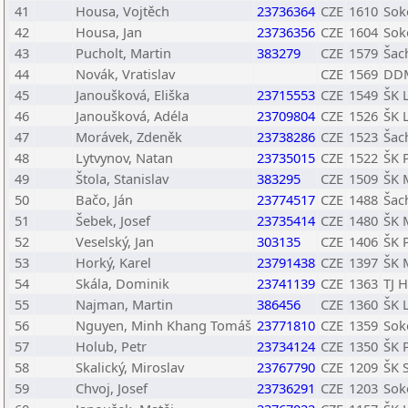
41
Housa, Vojtěch
23736364
CZE
1610
Sok
42
Housa, Jan
23736356
CZE
1604
Sok
43
Pucholt, Martin
383279
CZE
1579
Šac
44
Novák, Vratislav
CZE
1569
DDM
45
Janoušková, Eliška
23715553
CZE
1549
ŠK 
46
Janoušková, Adéla
23709804
CZE
1526
ŠK 
47
Morávek, Zdeněk
23738286
CZE
1523
Šac
48
Lytvynov, Natan
23735015
CZE
1522
ŠK 
49
Štola, Stanislav
383295
CZE
1509
ŠK 
50
Bačo, Ján
23774517
CZE
1488
Šac
51
Šebek, Josef
23735414
CZE
1480
ŠK 
52
Veselský, Jan
303135
CZE
1406
ŠK 
53
Horký, Karel
23791438
CZE
1397
ŠK 
54
Skála, Dominik
23741139
CZE
1363
TJ H
55
Najman, Martin
386456
CZE
1360
ŠK L
56
Nguyen, Minh Khang Tomáš
23771810
CZE
1359
Sok
57
Holub, Petr
23734124
CZE
1350
ŠK 
58
Skalický, Miroslav
23767790
CZE
1209
ŠK 
59
Chvoj, Josef
23736291
CZE
1203
Sok