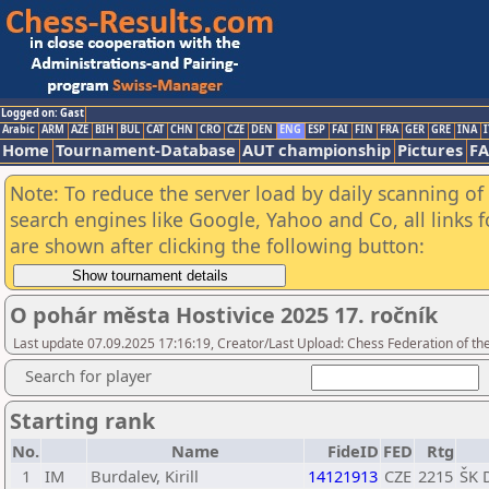
Logged on: Gast
Arabic
ARM
AZE
BIH
BUL
CAT
CHN
CRO
CZE
DEN
ENG
ESP
FAI
FIN
FRA
GER
GRE
INA
I
Home
Tournament-Database
AUT championship
Pictures
F
Note: To reduce the server load by daily scanning of a
search engines like Google, Yahoo and Co, all links 
are shown after clicking the following button:
O pohár města Hostivice 2025 17. ročník
Last update 07.09.2025 17:16:19, Creator/Last Upload: Chess Federation of th
Search for player
Starting rank
No.
Name
FideID
FED
Rtg
1
IM
Burdalev, Kirill
14121913
CZE
2215
ŠK 