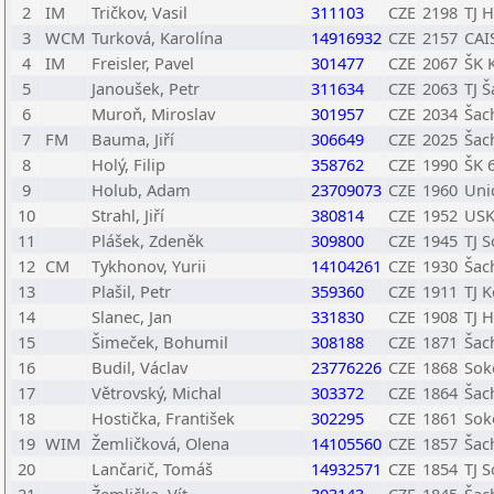
2
IM
Tričkov, Vasil
311103
CZE
2198
TJ H
3
WCM
Turková, Karolína
14916932
CZE
2157
CAI
4
IM
Freisler, Pavel
301477
CZE
2067
ŠK 
5
Janoušek, Petr
311634
CZE
2063
TJ 
6
Muroň, Miroslav
301957
CZE
2034
Šac
7
FM
Bauma, Jiří
306649
CZE
2025
Šac
8
Holý, Filip
358762
CZE
1990
ŠK 
9
Holub, Adam
23709073
CZE
1960
Uni
10
Strahl, Jiří
380814
CZE
1952
USK
11
Plášek, Zdeněk
309800
CZE
1945
TJ 
12
CM
Tykhonov, Yurii
14104261
CZE
1930
Šac
13
Plašil, Petr
359360
CZE
1911
TJ K
14
Slanec, Jan
331830
CZE
1908
TJ H
15
Šimeček, Bohumil
308188
CZE
1871
Šac
16
Budil, Václav
23776226
CZE
1868
Sok
17
Větrovský, Michal
303372
CZE
1864
Šac
18
Hostička, František
302295
CZE
1861
Sok
19
WIM
Žemličková, Olena
14105560
CZE
1857
Šac
20
Lančarič, Tomáš
14932571
CZE
1854
TJ S