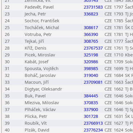
21
Žemlička, Vít
303143
CZE
1845
Šac
22
Padevět, Pavel
23731583
CZE
1797
Šac
23
Jecha, Petr
336823
CZE
1793
TJ J
24
Sochor, František
CZE
1785
Šac
25
Tocháček, Michal
308617
CZE
1781
ŠK 
26
Votruba, Petr
366390
CZE
1781
TJ H
27
Tejkal, Jiří
308765
CZE
1777
Šac
28
Kříž, Denis
23767537
CZE
1761
TJ S
29
Picek, Miroslav
325198
CZE
1710
Kbe
30
Kabát, Josef
320986
CZE
1709
Sok
31
Spousta, Vojtěch
398985
CZE
1699
TJ H
32
Boháč, Jaroslav
319040
CZE
1684
SK 
33
Macoun, Jiří
23709081
CZE
1663
Šac
34
Digtyar, Oleksandr
CZE
1662
TJ 
35
Buk, Pavel
384445
CZE
1646
Sok
36
Mleziva, Miloslav
370835
CZE
1646
Sok
37
Plháček, Václav
337900
CZE
1646
TJ S
38
Plicka, Petr
301728
CZE
1631
ŠK L
39
Roubík, Vít
23766913
CZE
1627
TJ P
40
Plzák, David
23776234
CZE
1624
Sok