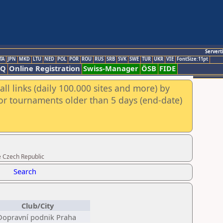
Servert
TA
JPN
MKD
LTU
NED
POL
POR
ROU
RUS
SRB
SVK
SWE
TUR
UKR
VIE
FontSize:11pt
AQ
Online Registration
Swiss-Manager
ÖSB
FIDE
ll links (daily 100.000 sites and more) by
for tournaments older than 5 days (end-date)
e Czech Republic
Search
Club/City
Dopravní podnik Praha