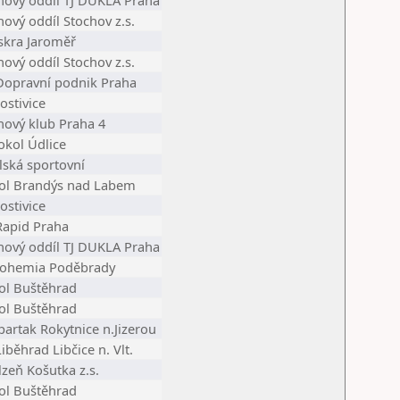
hový oddíl TJ DUKLA Praha
hový oddíl Stochov z.s.
iskra Jaroměř
hový oddíl Stochov z.s.
Dopravní podnik Praha
ostivice
hový klub Praha 4
okol Údlice
lská sportovní
ol Brandýs nad Labem
ostivice
Rapid Praha
hový oddíl TJ DUKLA Praha
Bohemia Poděbrady
ol Buštěhrad
ol Buštěhrad
partak Rokytnice n.Jizerou
iběhrad Libčice n. Vlt.
lzeň Košutka z.s.
ol Buštěhrad