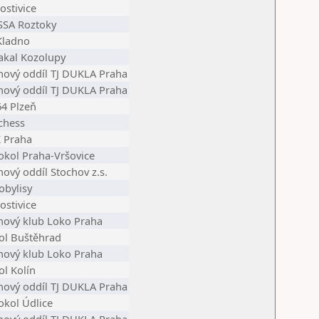
ostivice
SSA Roztoky
Kladno
Šakal Kozolupy
hový oddíl TJ DUKLA Praha
hový oddíl TJ DUKLA Praha
64 Plzeň
chess
 Praha
Sokol Praha-Vršovice
hový oddíl Stochov z.s.
obylisy
ostivice
hový klub Loko Praha
ol Buštěhrad
hový klub Loko Praha
ol Kolín
hový oddíl TJ DUKLA Praha
okol Údlice