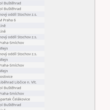
ol Buštěhrad
ol Buštěhrad
hový oddíl Stochov z.s.
 Praha 6
Líně
Líně
hový oddíl Stochov z.s.
Praha-Smíchov
Mlejn
hový oddíl Stochov z.s.
Mlejn
Praha-Smíchov
Mlejn
ostivice
iběhrad Libčice n. Vlt.
ol Buštěhrad
Praha-Smíchov
Spartak Čelákovice
ol Buštěhrad