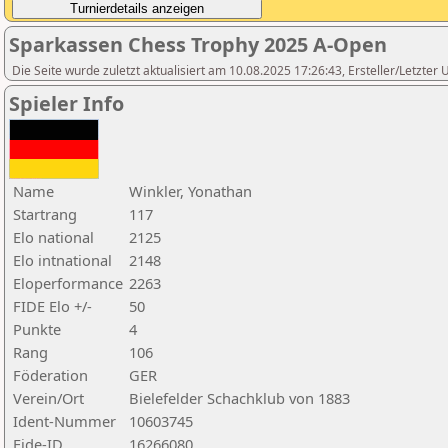
Sparkassen Chess Trophy 2025 A-Open
Die Seite wurde zuletzt aktualisiert am 10.08.2025 17:26:43, Ersteller/Letzte
Spieler Info
Name
Winkler, Yonathan
Startrang
117
Elo national
2125
Elo intnational
2148
Eloperformance
2263
FIDE Elo +/-
50
Punkte
4
Rang
106
Föderation
GER
Verein/Ort
Bielefelder Schachklub von 1883
Ident-Nummer
10603745
Fide-ID
16266080