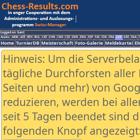
Logged on: Gast
Arabic
ARM
AZE
BIH
BUL
CAT
CHN
CRO
CZE
DEN
ENG
ESP
FAI
FIN
FRA
GER
GRE
INA
I
Home
TurnierDB
Meisterschaft
Foto-Galerie
Meldekartei
El
Hinweis: Um die Serverbel
tägliche Durchforsten aller 
Seiten und mehr) von Goog
reduzieren, werden bei alle
seit 5 Tagen beendet sind d
folgenden Knopf angezeigt