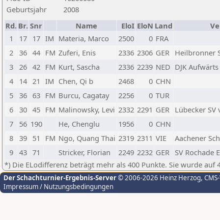
Geburtsjahr
2008
Rd.
Br.
Snr
Name
EloI
EloN
Land
Ve
1
17
17
IM
Materia, Marco
2500
0
FRA
2
36
44
FM
Zuferi, Enis
2336
2306
GER
Heilbronner 
3
26
42
FM
Kurt, Sascha
2336
2239
NED
DJK Aufwärts 
4
14
21
IM
Chen, Qi b
2468
0
CHN
5
36
63
FM
Burcu, Cagatay
2256
0
TUR
6
30
45
FM
Malinowsky, Levi
2332
2291
GER
Lübecker SV 
7
56
190
He, Chenglu
1956
0
CHN
8
39
51
FM
Ngo, Quang Thai
2319
2311
VIE
Aachener Scha
9
43
71
Stricker, Florian
2249
2232
GER
SV Rochade E
*) Die ELodifferenz beträgt mehr als 400 Punkte. Sie wurde auf 
Der Schachturnier-Ergebnis-Server
© 2006-2026 Heinz Herzog
, CMS
Impressum / Nutzungsbedingungen