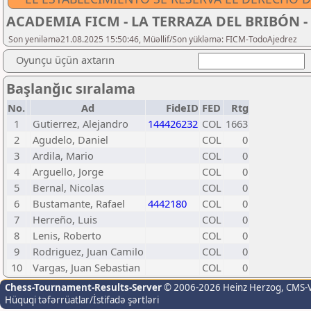
ACADEMIA FICM - LA TERRAZA DEL BRIBÓN -
Son yeniləmə21.08.2025 15:50:46, Müəllif/Son yükləmə: FICM-TodoAjedrez
Oyunçu üçün axtarın
Başlanğıc sıralama
No.
Ad
FideID
FED
Rtg
1
Gutierrez, Alejandro
144426232
COL
1663
2
Agudelo, Daniel
COL
0
3
Ardila, Mario
COL
0
4
Arguello, Jorge
COL
0
5
Bernal, Nicolas
COL
0
6
Bustamante, Rafael
4442180
COL
0
7
Herreño, Luis
COL
0
8
Lenis, Roberto
COL
0
9
Rodriguez, Juan Camilo
COL
0
10
Vargas, Juan Sebastian
COL
0
Chess-Tournament-Results-Server
© 2006-2026 Heinz Herzog
, CMS-
Hüquqi təfərrüatlar/İstifadə şərtləri