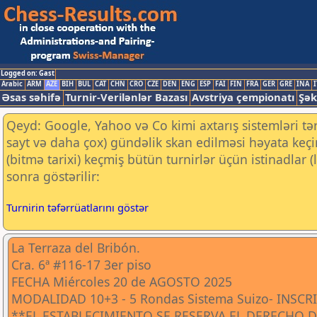
Logged on: Gast
Arabic
ARM
AZE
BIH
BUL
CAT
CHN
CRO
CZE
DEN
ENG
ESP
FAI
FIN
FRA
GER
GRE
INA
I
Əsas səhifə
Turnir-Verilənlər Bazası
Avstriya çempionatı
Şək
Qeyd: Google, Yahoo və Co kimi axtarış sistemləri tə
sayt və daha çox) gündəlik skan edilməsi həyata keç
(bitmə tarixi) keçmiş bütün turnirlər üçün istinadlar
sonra göstərilir:
Turnirin təfərrüatlarını göstər
La Terraza del Bribón.
Cra. 6ª #116-17 3er piso
FECHA Miércoles 20 de AGOSTO 2025
MODALIDAD 10+3 - 5 Rondas Sistema Suizo- INSCR
**EL ESTABLECIMIENTO SE RESERVA EL DERECHO 