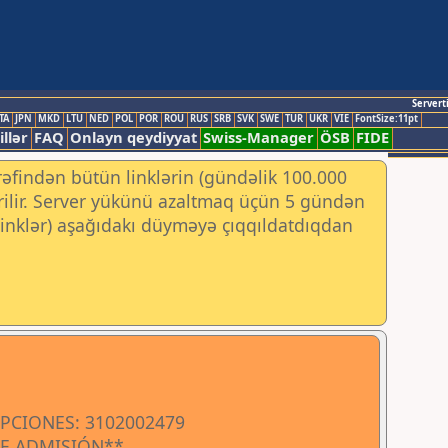
Servert
TA
JPN
MKD
LTU
NED
POL
POR
ROU
RUS
SRB
SVK
SWE
TUR
UKR
VIE
FontSize:11pt
illər
FAQ
Onlayn qeydiyyat
Swiss-Manager
ÖSB
FIDE
rəfindən bütün linklərin (gündəlik 100.000
irilir. Server yükünü azaltmaq üçün 5 gündən
 (linklər) aşağıdakı düyməyə çıqqıldatdıqdan
IPCIONES: 3102002479
DE ADMISIÓN**