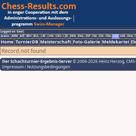
Logged on: Gast
Arabic
ARM
AZE
BIH
BUL
CAT
CHN
CRO
CZE
DEN
ENG
ESP
FAI
FIN
FRA
GER
GRE
INA
I
Home
TurnierDB
Meisterschaft
Foto-Galerie
Meldekartei
El
Record not found
Der Schachturnier-Ergebnis-Server
© 2006-2026 Heinz Herzog
, CMS
Impressum / Nutzungsbedingungen