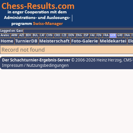
Logged on: Gast
Arabic
ARM
AZE
BIH
BUL
CAT
CHN
CRO
CZE
DEN
ENG
ESP
FAI
FIN
FRA
GER
GRE
INA
I
Home
TurnierDB
Meisterschaft
Foto-Galerie
Meldekartei
El
Record not found
Der Schachturnier-Ergebnis-Server
© 2006-2026 Heinz Herzog
, CMS
Impressum / Nutzungsbedingungen