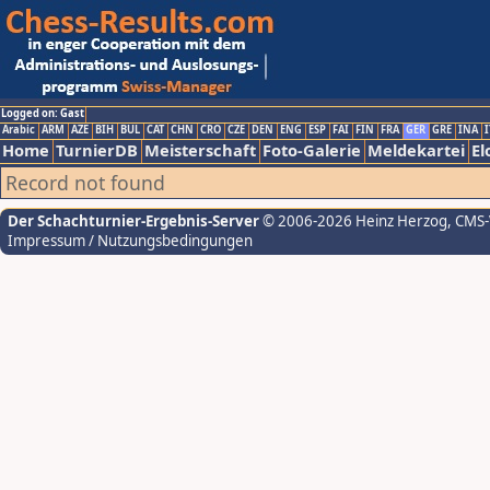
Logged on: Gast
Arabic
ARM
AZE
BIH
BUL
CAT
CHN
CRO
CZE
DEN
ENG
ESP
FAI
FIN
FRA
GER
GRE
INA
I
Home
TurnierDB
Meisterschaft
Foto-Galerie
Meldekartei
El
Record not found
Der Schachturnier-Ergebnis-Server
© 2006-2026 Heinz Herzog
, CMS
Impressum / Nutzungsbedingungen