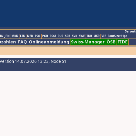
Servert
TA
JPN
MKD
LTU
NED
POL
POR
ROU
RUS
SRB
SVK
SWE
TUR
UKR
VIE
FontSize:11pt
ozahlen
FAQ
Onlineanmeldung
Swiss-Manager
ÖSB
FIDE
-Version 14.07.2026 13:23, Node S1