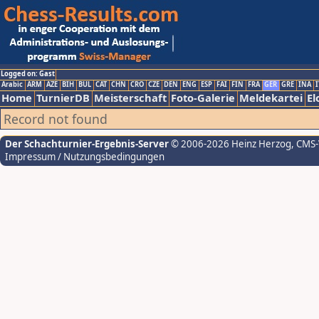
Logged on: Gast
Arabic
ARM
AZE
BIH
BUL
CAT
CHN
CRO
CZE
DEN
ENG
ESP
FAI
FIN
FRA
GER
GRE
INA
I
Home
TurnierDB
Meisterschaft
Foto-Galerie
Meldekartei
El
Record not found
Der Schachturnier-Ergebnis-Server
© 2006-2026 Heinz Herzog
, CMS
Impressum / Nutzungsbedingungen