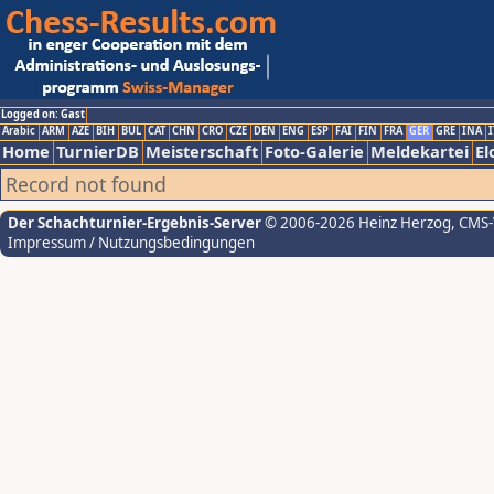
Logged on: Gast
Arabic
ARM
AZE
BIH
BUL
CAT
CHN
CRO
CZE
DEN
ENG
ESP
FAI
FIN
FRA
GER
GRE
INA
I
Home
TurnierDB
Meisterschaft
Foto-Galerie
Meldekartei
El
Record not found
Der Schachturnier-Ergebnis-Server
© 2006-2026 Heinz Herzog
, CMS
Impressum / Nutzungsbedingungen