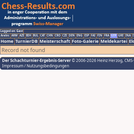
Logged on: Gast
Arabic
ARM
AZE
BIH
BUL
CAT
CHN
CRO
CZE
DEN
ENG
ESP
FAI
FIN
FRA
GER
GRE
INA
I
Home
TurnierDB
Meisterschaft
Foto-Galerie
Meldekartei
El
Record not found
Der Schachturnier-Ergebnis-Server
© 2006-2026 Heinz Herzog
, CMS
Impressum / Nutzungsbedingungen