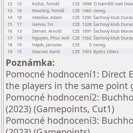
12
10
Košut, Tomáš
CZE
1898
TJ Náměšť nad Osl
13
16
Novotný, Tomáš
CZE
1465
nereg.
14
18
Veteška, Adam
CZE
1295
Šachový klub Dura
15
17
Genov, Tin
CZE
1328
Šachový klub Dura
16
13
Zeman, Arnošt
CZE
1691
Šachový klub Morav
17
14
Nguyen, Phuc Anh
CZE
1562
Šachový klub Dura
18
19
Hájek, Jaroslav
CZE
0
nereg.
19
15
Glacner, Karel
CZE
1503
Bystrc Oilers
Poznámka:
Pomocné hodnocení1: Direct En
the players in the same point 
Pomocné hodnocení2: Buchholz
(2023) (Gamepoints, Cut1)
Pomocné hodnocení3: Buchholz
(2023) (Gamepoints)