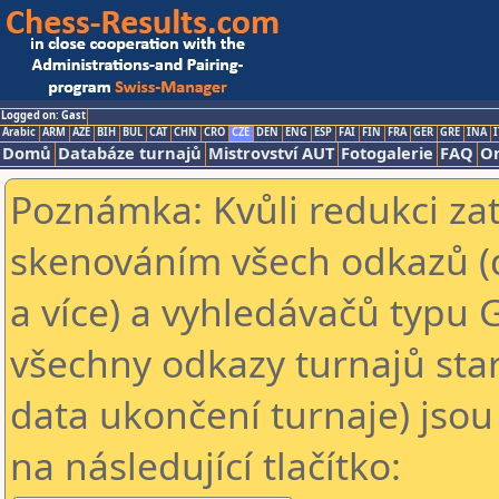
Logged on: Gast
Arabic
ARM
AZE
BIH
BUL
CAT
CHN
CRO
CZE
DEN
ENG
ESP
FAI
FIN
FRA
GER
GRE
INA
I
Domů
Databáze turnajů
Mistrovství AUT
Fotogalerie
FAQ
On
Poznámka: Kvůli redukci za
skenováním všech odkazů (
a více) a vyhledávačů typu 
všechny odkazy turnajů star
data ukončení turnaje) jsou
na následující tlačítko: