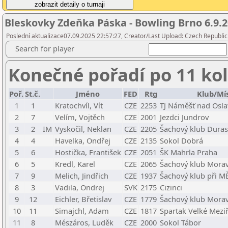
Bleskovky Zdeňka Páska - Bowling Brno 6.9.
Poslední aktualizace07.09.2025 22:57:27, Creator/Last Upload: Czech Republic
Search for player
Konečné pořadí po 11 ko
Poř.
St.č.
Jméno
FED
Rtg
Klub/Mí
1
1
Kratochvíl, Vít
CZE
2253
TJ Náměšť nad Osl
2
7
Velím, Vojtěch
CZE
2001
Jezdci Jundrov
3
2
IM
Vyskočil, Neklan
CZE
2205
Šachový klub Dura
4
4
Havelka, Ondřej
CZE
2135
Sokol Dobrá
5
6
Hostička, František
CZE
2051
ŠK Mahrla Praha
6
5
Kredl, Karel
CZE
2065
Šachový klub Morav
7
9
Melich, Jindřich
CZE
1937
Šachový klub při 
8
3
Vadila, Ondrej
SVK
2175
Cizinci
9
12
Eichler, Břetislav
CZE
1779
Šachový klub Morav
10
11
Simajchl, Adam
CZE
1817
Spartak Velké Meziř
11
8
Mészáros, Luděk
CZE
2000
Sokol Tábor